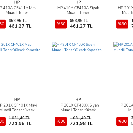
HP
HP
P 410A CF411A Mavi
HP 410A CF410A Siyah
HP 201X
İncele
İncele
Muadil Toner
Muadil Toner
Muadil
658,95 TL
658,95 TL
30
Sepete Ekle
%30
Sepete Ekle
%30
461,27 TL
461,27 TL
HP
HP
P 201X CF401X Mavi
HP 201X CF400X Siyah
HP 201A
İncele
İncele
Muadil Toner Yüksek
Muadil Toner Yüksek
Mu
Kapasite
Kapasite
1.031,40 TL
1.031,40 TL
30
Sepete Ekle
%30
Sepete Ekle
%30
721,98 TL
721,98 TL