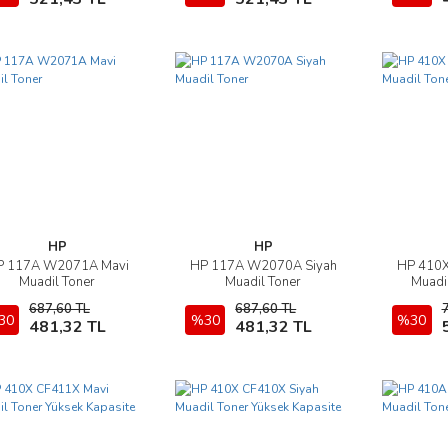
HP
HP
P 117A W2071A Mavi
HP 117A W2070A Siyah
HP 410X
İncele
İncele
Muadil Toner
Muadil Toner
Muadil
687,60 TL
687,60 TL
30
Sepete Ekle
%30
Sepete Ekle
%30
481,32 TL
481,32 TL