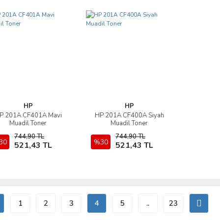
HP
HP
P 201A CF401A Mavi
HP 201A CF400A Siyah
İncele
İncele
Muadil Toner
Muadil Toner
744,90 TL
744,90 TL
30
Sepete Ekle
%30
Sepete Ekle
521,43 TL
521,43 TL
1
2
3
4
5
..
23