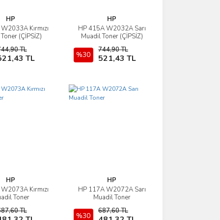
HP
HP
 W2033A Kırmızı
HP 415A W2032A Sarı
İncele
İncele
 Toner (ÇİPSİZ)
Muadil Toner (ÇİPSİZ)
744,90 TL
744,90 TL
Sepete Ekle
%30
Sepete Ekle
521,43 TL
521,43 TL
HP
HP
 W2073A Kırmızı
HP 117A W2072A Sarı
İncele
İncele
adil Toner
Muadil Toner
687,60 TL
687,60 TL
Sepete Ekle
%30
Sepete Ekle
481,32 TL
481,32 TL