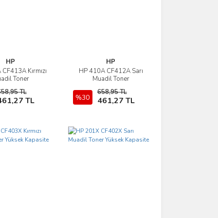
HP
HP
 CF413A Kırmızı
HP 410A CF412A Sarı
İncele
İncele
adil Toner
Muadil Toner
658,95 TL
658,95 TL
Sepete Ekle
%30
Sepete Ekle
461,27 TL
461,27 TL