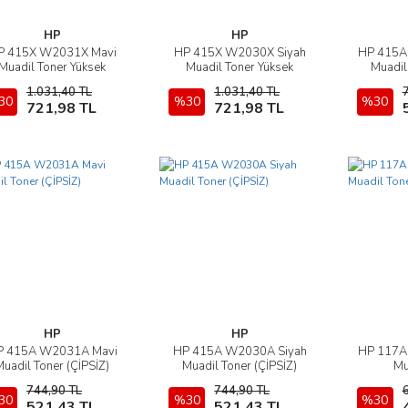
HP
HP
P 415X W2031X Mavi
HP 415X W2030X Siyah
HP 415A
İncele
İncele
Muadil Toner Yüksek
Muadil Toner Yüksek
Muadil
Kapasite (ÇİPSİZ)
Kapasite (ÇİPSİZ)
1.031,40 TL
1.031,40 TL
30
Sepete Ekle
%30
Sepete Ekle
%30
721,98 TL
721,98 TL
HP
HP
P 415A W2031A Mavi
HP 415A W2030A Siyah
HP 117A
İncele
İncele
Muadil Toner (ÇİPSİZ)
Muadil Toner (ÇİPSİZ)
Mu
744,90 TL
744,90 TL
30
Sepete Ekle
%30
Sepete Ekle
%30
521,43 TL
521,43 TL