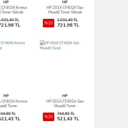
HP
HP
 CF403X Kırmızı
HP 201X CF402X Sarı
İncele
İncele
 Toner Yüksek
Muadil Toner Yüksek
Kapasite
Kapasite
1.031,40 TL
1.031,40 TL
Sepete Ekle
%30
Sepete Ekle
721,98 TL
721,98 TL
HP
HP
 CF403A Kırmızı
HP 201A CF402A Sarı
İncele
İncele
adil Toner
Muadil Toner
744,90 TL
744,90 TL
Sepete Ekle
%30
Sepete Ekle
521,43 TL
521,43 TL