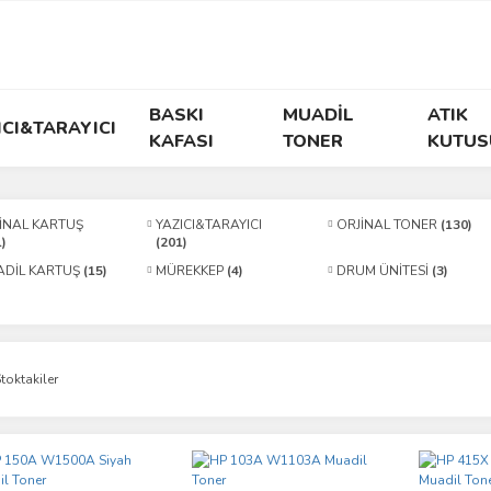
BASKI
MUADİL
ATIK
ICI&TARAYICI
KAFASI
TONER
KUTUS
İNAL KARTUŞ
YAZICI&TARAYICI
ORJİNAL TONER
(130)
1)
(201)
DİL KARTUŞ
(15)
MÜREKKEP
(4)
DRUM ÜNİTESİ
(3)
toktakiler