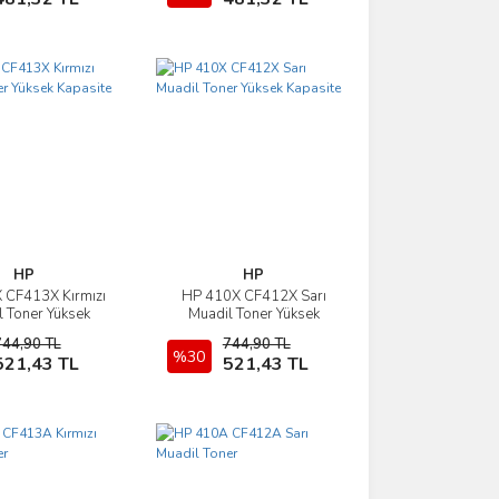
HP
HP
 CF413X Kırmızı
HP 410X CF412X Sarı
İncele
İncele
 Toner Yüksek
Muadil Toner Yüksek
Kapasite
Kapasite
744,90 TL
744,90 TL
Sepete Ekle
%30
Sepete Ekle
521,43 TL
521,43 TL