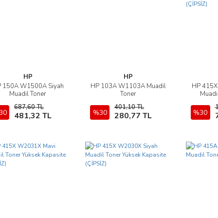
HP
HP
 150A W1500A Siyah
HP 103A W1103A Muadil
HP 415X
İncele
İncele
Muadil Toner
Toner
Muadil
Kapa
687,60 TL
401,10 TL
30
Sepete Ekle
%30
Sepete Ekle
%30
481,32 TL
280,77 TL