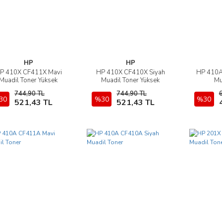
HP
HP
P 410X CF411X Mavi
HP 410X CF410X Siyah
HP 410A
İncele
İncele
Muadil Toner Yüksek
Muadil Toner Yüksek
Mu
Kapasite
Kapasite
744,90 TL
744,90 TL
30
Sepete Ekle
%30
Sepete Ekle
%30
521,43 TL
521,43 TL