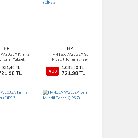
HP
HP
 W2033X Kırmızı
HP 415X W2032X Sarı
İncele
İncele
 Toner Yüksek
Muadil Toner Yüksek
site (ÇİPSİZ)
Kapasite (ÇİPSİZ)
1.031,40 TL
1.031,40 TL
Sepete Ekle
%30
Sepete Ekle
721,98 TL
721,98 TL