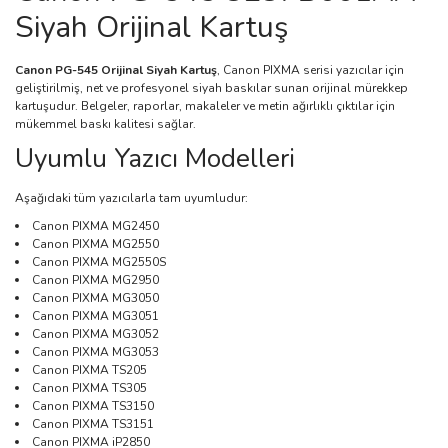
Siyah Orijinal Kartuş
Canon PG-545 Orijinal Siyah Kartuş
, Canon PIXMA serisi yazıcılar için
geliştirilmiş, net ve profesyonel siyah baskılar sunan orijinal mürekkep
kartuşudur. Belgeler, raporlar, makaleler ve metin ağırlıklı çıktılar için
mükemmel baskı kalitesi sağlar.
Uyumlu Yazıcı Modelleri
Aşağıdaki tüm yazıcılarla tam uyumludur:
Canon PIXMA MG2450
Canon PIXMA MG2550
Canon PIXMA MG2550S
Canon PIXMA MG2950
Canon PIXMA MG3050
Canon PIXMA MG3051
Canon PIXMA MG3052
Canon PIXMA MG3053
Canon PIXMA TS205
Canon PIXMA TS305
Canon PIXMA TS3150
Canon PIXMA TS3151
Canon PIXMA iP2850