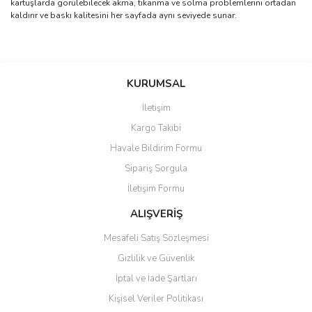
kartuşlarda görülebilecek akma, tıkanma ve solma problemlerini ortadan
kaldırır ve baskı kalitesini her sayfada aynı seviyede sunar.
Bu ürünün fiyat bilgisi, resim, ürün açıklamalarında ve diğer
konularda yetersiz gördüğünüz noktaları öneri formunu kullanarak
Bu ürüne ilk yorumu siz yapın!
KURUMSAL
tarafımıza iletebilirsiniz.
Görüş ve önerileriniz için teşekkür ederiz.
İletişim
Yorum Yaz
Kargo Takibi
Ürün resmi kalitesiz, bozuk veya görüntülenemiyor.
Havale Bildirim Formu
Ürün açıklamasında eksik bilgiler bulunuyor.
Sipariş Sorgula
Ürün bilgilerinde hatalar bulunuyor.
İletişim Formu
Ürün fiyatı diğer sitelerden daha pahalı.
Bu ürüne benzer farklı alternatifler olmalı.
ALIŞVERİŞ
Mesafeli Satış Sözleşmesi
Gizlilik ve Güvenlik
İptal ve İade Şartları
Kişisel Veriler Politikası
Gönder