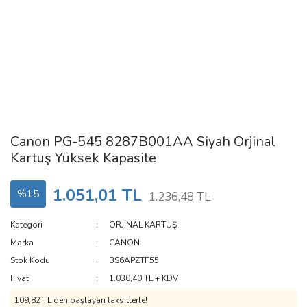
Canon PG-545 8287B001AA Siyah Orjinal
Kartuş Yüksek Kapasite
1.051,01 TL
%15
1.236,48 TL
Kategori
ORJİNAL KARTUŞ
Marka
CANON
Stok Kodu
BS6APZTF55
Fiyat
1.030,40 TL + KDV
109,82 TL den başlayan taksitlerle!