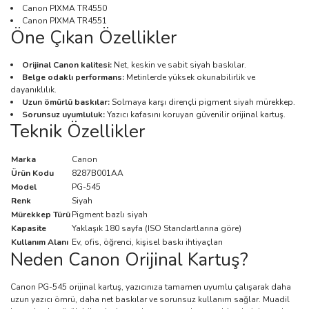
Canon PIXMA TR4550
Canon PIXMA TR4551
Öne Çıkan Özellikler
Orijinal Canon kalitesi:
Net, keskin ve sabit siyah baskılar.
Belge odaklı performans:
Metinlerde yüksek okunabilirlik ve
dayanıklılık.
Uzun ömürlü baskılar:
Solmaya karşı dirençli pigment siyah mürekkep.
Sorunsuz uyumluluk:
Yazıcı kafasını koruyan güvenilir orijinal kartuş.
Teknik Özellikler
Marka
Canon
Ürün Kodu
8287B001AA
Model
PG-545
Renk
Siyah
Mürekkep Türü
Pigment bazlı siyah
Kapasite
Yaklaşık 180 sayfa (ISO Standartlarına göre)
Kullanım Alanı
Ev, ofis, öğrenci, kişisel baskı ihtiyaçları
Neden Canon Orijinal Kartuş?
Canon PG-545 orijinal kartuş, yazıcınıza tamamen uyumlu çalışarak daha
uzun yazıcı ömrü, daha net baskılar ve sorunsuz kullanım sağlar. Muadil