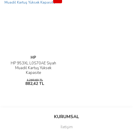
HP
HP 953XL L0S70AE Siyah
Muadil Kartuş Yüksek
Kapasite
1.260,60 TL
882,42 TL
KURUMSAL
İletişim