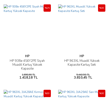
%25
%30
HP
HP
HP 938e 4S6Y2PE Siyah
HP 963XL Muadil Yüksek
Muadil Kartuş Yüksek
Kapasite Kartuş Seti
Kapasite
1.890,90 TL
5.443,50 TL
1.418,18 TL
3.810,45 TL
%30
%30