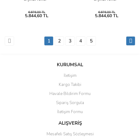
6.876,00 TL
6.876,00 TL
5.844,60 TL
5.844,60 TL
1
2
3
4
5
KURUMSAL
İletişim
Kargo Takibi
Havale Bildirim Formu
Sipariş Sorgula
İletişim Formu
ALIŞVERİŞ
Mesafeli Satış Sözleşmesi