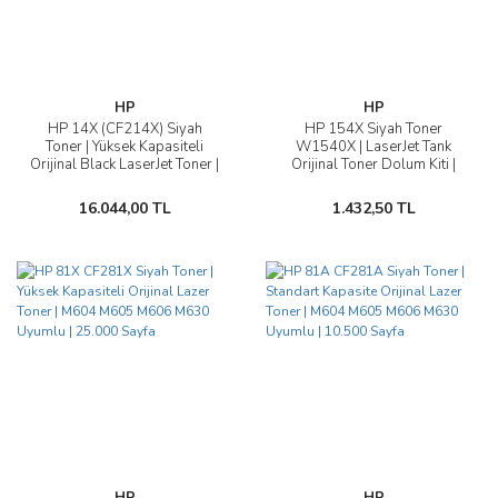
HP
HP
HP 14X (CF214X) Siyah
HP 154X Siyah Toner
Toner | Yüksek Kapasiteli
W1540X | LaserJet Tank
Orijinal Black LaserJet Toner |
Orijinal Toner Dolum Kiti |
Enterprise 700 M712 M725
5.000 Sayfa | 1502w 1504w
Uyumlu | 17.500 Sayfa
1602w 2604sdw Uyumlu
16.044,00 TL
1.432,50 TL