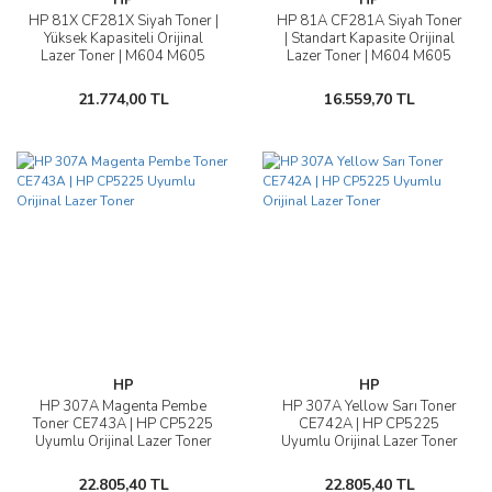
HP
HP
HP 81X CF281X Siyah Toner |
HP 81A CF281A Siyah Toner
Yüksek Kapasiteli Orijinal
| Standart Kapasite Orijinal
Lazer Toner | M604 M605
Lazer Toner | M604 M605
M606 M630 Uyumlu | 25.000
M606 M630 Uyumlu | 10.500
Sayfa
Sayfa
21.774,00 TL
16.559,70 TL
HP
HP
HP 307A Magenta Pembe
HP 307A Yellow Sarı Toner
Toner CE743A | HP CP5225
CE742A | HP CP5225
Uyumlu Orijinal Lazer Toner
Uyumlu Orijinal Lazer Toner
22.805,40 TL
22.805,40 TL