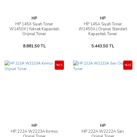
HP
HP
HP 145X Siyah Toner
HP 145A Siyah Toner
W1450X | Yüksek Kapasiteli
W1450A | Orijinal Standart
Orijinal Toner
Kapasiteli Toner
8.881,50 TL
5.443,50 TL
%15
%15
HP
HP
HP 222A W2223A Kırmızı
HP 222A W2222A Sarı
Orjinal Toner
Orjinal Toner