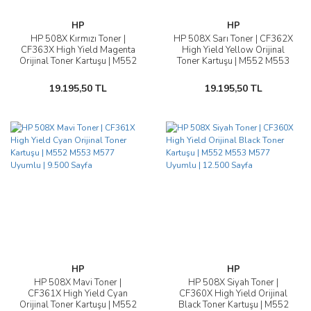
HP
HP
HP 508X Kırmızı Toner |
HP 508X Sarı Toner | CF362X
CF363X High Yield Magenta
High Yield Yellow Orijinal
Orijinal Toner Kartuşu | M552
Toner Kartuşu | M552 M553
M553 M577 Uyumlu | 9.500
M577 Uyumlu | 9.500 Sayfa
Sayfa
19.195,50 TL
19.195,50 TL
HP
HP
HP 508X Mavi Toner |
HP 508X Siyah Toner |
CF361X High Yield Cyan
CF360X High Yield Orijinal
Orijinal Toner Kartuşu | M552
Black Toner Kartuşu | M552