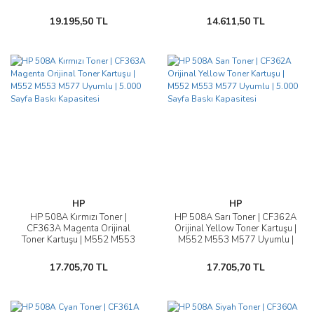
M553 M577 Uyumlu | 9.500
M553 M577 Uyumlu | 12.500
Sayfa
Sayfa
19.195,50 TL
14.611,50 TL
HP
HP
HP 508A Kırmızı Toner |
HP 508A Sarı Toner | CF362A
CF363A Magenta Orijinal
Orijinal Yellow Toner Kartuşu |
Toner Kartuşu | M552 M553
M552 M553 M577 Uyumlu |
M577 Uyumlu | 5.000 Sayfa
5.000 Sayfa Baskı Kapasitesi
Baskı Kapasitesi
17.705,70 TL
17.705,70 TL