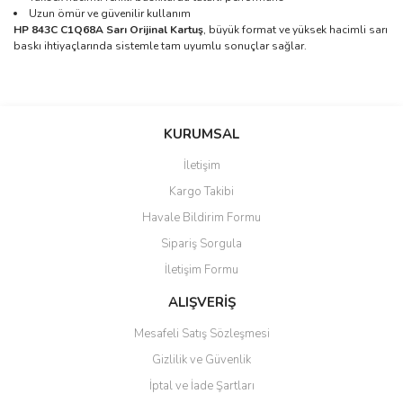
Uzun ömür ve güvenilir kullanım
HP 843C C1Q68A Sarı Orijinal Kartuş
, büyük format ve yüksek hacimli sarı
baskı ihtiyaçlarında sistemle tam uyumlu sonuçlar sağlar.
Bu ürünün fiyat bilgisi, resim, ürün açıklamalarında ve diğer
konularda yetersiz gördüğünüz noktaları öneri formunu kullanarak
Bu ürüne ilk yorumu siz yapın!
KURUMSAL
tarafımıza iletebilirsiniz.
Görüş ve önerileriniz için teşekkür ederiz.
İletişim
Yorum Yaz
Kargo Takibi
Ürün resmi kalitesiz, bozuk veya görüntülenemiyor.
Havale Bildirim Formu
Ürün açıklamasında eksik bilgiler bulunuyor.
Sipariş Sorgula
Ürün bilgilerinde hatalar bulunuyor.
İletişim Formu
Ürün fiyatı diğer sitelerden daha pahalı.
Bu ürüne benzer farklı alternatifler olmalı.
ALIŞVERİŞ
Mesafeli Satış Sözleşmesi
Gizlilik ve Güvenlik
İptal ve İade Şartları