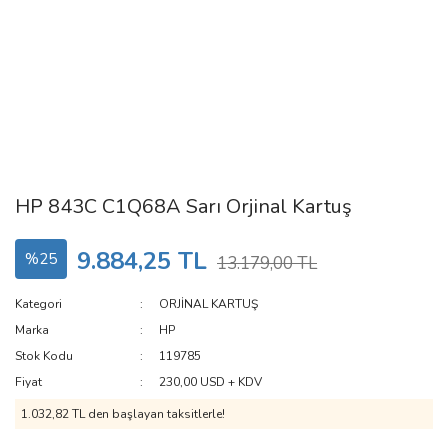
HP 843C C1Q68A Sarı Orjinal Kartuş
9.884,25 TL
%25
13.179,00 TL
Kategori
ORJİNAL KARTUŞ
Marka
HP
Stok Kodu
119785
Fiyat
230,00 USD + KDV
1.032,82 TL den başlayan taksitlerle!