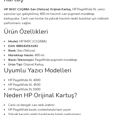
HP 843C C1Q68A Sarı (Yellow) Orijinal Kartuş
, HP PageWide XL serisi
yazıcılar için geliştirilmiş 400 ml hacimli sarı pigment mürekkep
kartuşudur. Canlı sarı tonlar ile yüksek hacimli renkli baskılar için istikrarlı
performans sağlar.
Ürün Özellikleri
Model:
HP 843C (C1Q68A)
EAN:
888182553183
Renk:
Sarı (Yellow)
Mürekkep Hacmi:
400 ml
Baskı Teknolojisi:
PageWide pigment mürekkep
Ürün Tipi:
Orijinal Kartuş
Uyumlu Yazıcı Modelleri
HP PageWide XL 4000
HP PageWide XL 4500
HP PageWide XL 5000
Neden HP Orijinal Kartuş?
Canlı ve dengeli sarı renk üretimi
HP PageWide baskı sistemleriyle tam uyum
Yüksek hacimli renkli baskılarda tutarlı performans