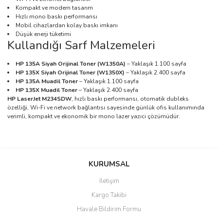
Kompakt ve modern tasarım
Hızlı mono baskı performansı
Mobil cihazlardan kolay baskı imkanı
Düşük enerji tüketimi
Kullandığı Sarf Malzemeleri
HP 135A Siyah Orijinal Toner (W1350A)
– Yaklaşık 1.100 sayfa
HP 135X Siyah Orijinal Toner (W1350X)
– Yaklaşık 2.400 sayfa
HP 135A Muadil Toner
– Yaklaşık 1.100 sayfa
HP 135X Muadil Toner
– Yaklaşık 2.400 sayfa
HP LaserJet M234SDW
, hızlı baskı performansı, otomatik dubleks
özelliği, Wi-Fi ve network bağlantısı sayesinde günlük ofis kullanımında
verimli, kompakt ve ekonomik bir mono lazer yazıcı çözümüdür.
Bu ürünün fiyat bilgisi, resim, ürün açıklamalarında ve diğer
konularda yetersiz gördüğünüz noktaları öneri formunu kullanarak
Bu ürüne ilk yorumu siz yapın!
KURUMSAL
tarafımıza iletebilirsiniz.
Görüş ve önerileriniz için teşekkür ederiz.
İletişim
Yorum Yaz
Kargo Takibi
Ürün resmi kalitesiz, bozuk veya görüntülenemiyor.
Havale Bildirim Formu
Ürün açıklamasında eksik bilgiler bulunuyor.