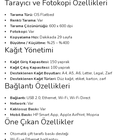
Tarayıcı ve Fotokopi Özellikleri
Tarama Türü:
CIS Flatbed
Renkli Tarama:
Var
Tarama Çözünürlüğü:
600 x 600 dpi
Fotokopi:
Var
Kopyalama Hızı:
Dakikada 29 sayfa
Büyütme / Küçültme:
%25 – %400
Kağıt Yönetimi
Kağıt Giriş Kapasitesi:
150 yaprak
Kağıt Çıkış Kapasitesi:
100 yaprak
Desteklenen Kağıt Boyutları:
A4, A5, A6, Letter, Legal, Zarf
Desteklenen Kağıt Türleri:
Düz kağıt, etiket, karton, zarf
Bağlantı Özellikleri
Bağlantı:
USB 2.0, Ethernet, Wi-Fi, Wi-Fi Direct
Network:
Var
Kablosuz Baskı:
Var
Mobil Baskı:
HP Smart App, Apple AirPrint, Mopria
Öne Çıkan Özellikler
Otomatik çift taraflı baskı desteği
Wi-Fi ve Ethernet bağlantısı