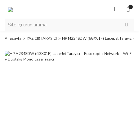
Anasayfa
YAZICI&TARAYICI
HP M234SDW (6GX01F) LaserJet Tarayıcı + F