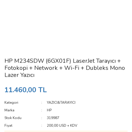
HP M234SDW (6GX01F) LaserJet Tarayıcı +
Fotokopi + Network + Wi-Fi + Dubleks Mono
Lazer Yazıcı
11.460,00 TL
Kategori
YAZICI&TARAYICI
Marka
HP
Stok Kodu
319987
Fiyat
200,00 USD + KDV