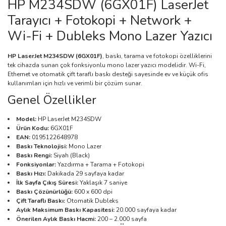
HP M234SDW (6GX01F) LaserJet
Tarayıcı + Fotokopi + Network +
Wi-Fi + Dubleks Mono Lazer Yazıcı
HP LaserJet M234SDW (6GX01F)
, baskı, tarama ve fotokopi özelliklerini
tek cihazda sunan çok fonksiyonlu mono lazer yazıcı modelidir. Wi-Fi,
Ethernet ve otomatik çift taraflı baskı desteği sayesinde ev ve küçük ofis
kullanımları için hızlı ve verimli bir çözüm sunar.
Genel Özellikler
Model:
HP LaserJet M234SDW
Ürün Kodu:
6GX01F
EAN:
0195122648978
Baskı Teknolojisi:
Mono Lazer
Baskı Rengi:
Siyah (Black)
Fonksiyonlar:
Yazdırma + Tarama + Fotokopi
Baskı Hızı:
Dakikada 29 sayfaya kadar
İlk Sayfa Çıkış Süresi:
Yaklaşık 7 saniye
Baskı Çözünürlüğü:
600 x 600 dpi
Çift Taraflı Baskı:
Otomatik Dubleks
Aylık Maksimum Baskı Kapasitesi:
20.000 sayfaya kadar
Önerilen Aylık Baskı Hacmi:
200 – 2.000 sayfa