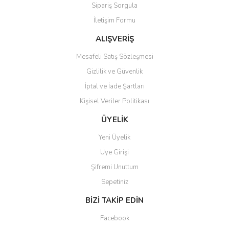
Sipariş Sorgula
Ürün bilgilerinde hatalar bulunuyor.
İletişim Formu
Ürün fiyatı diğer sitelerden daha pahalı.
Bu ürüne benzer farklı alternatifler olmalı.
ALIŞVERİŞ
Mesafeli Satış Sözleşmesi
Gizlilik ve Güvenlik
İptal ve İade Şartları
Kişisel Veriler Politikası
Gönder
ÜYELİK
Yeni Üyelik
Üye Girişi
Şifremi Unuttum
Sepetiniz
BİZİ TAKİP EDİN
Facebook