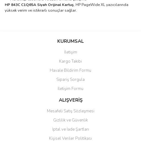
HP 843C C1Q65A Siyah Orijinal Kartuş
, HP PageWide XL yazıcılarında
yüksek verim ve istikrarlı sonuçlar sağlar.
Bu ürünün fiyat bilgisi, resim, ürün açıklamalarında ve diğer
konularda yetersiz gördüğünüz noktaları öneri formunu kullanarak
Bu ürüne ilk yorumu siz yapın!
KURUMSAL
tarafımıza iletebilirsiniz.
Görüş ve önerileriniz için teşekkür ederiz.
İletişim
Yorum Yaz
Kargo Takibi
Ürün resmi kalitesiz, bozuk veya görüntülenemiyor.
Havale Bildirim Formu
Ürün açıklamasında eksik bilgiler bulunuyor.
Sipariş Sorgula
Ürün bilgilerinde hatalar bulunuyor.
İletişim Formu
Ürün fiyatı diğer sitelerden daha pahalı.
Bu ürüne benzer farklı alternatifler olmalı.
ALIŞVERİŞ
Mesafeli Satış Sözleşmesi
Gizlilik ve Güvenlik
İptal ve İade Şartları
Kişisel Veriler Politikası
Gönder