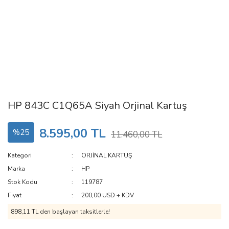
HP 843C C1Q65A Siyah Orjinal Kartuş
8.595,00 TL
%25
11.460,00 TL
Kategori
ORJİNAL KARTUŞ
Marka
HP
Stok Kodu
119787
Fiyat
200,00 USD + KDV
898,11 TL den başlayan taksitlerle!