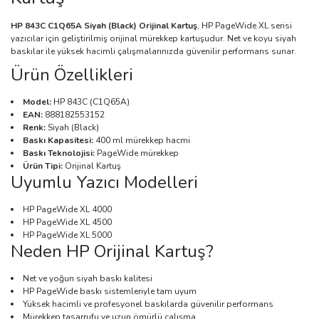
HP 843C C1Q65A Siyah (Black) Orijinal Kartuş
, HP PageWide XL serisi
yazıcılar için geliştirilmiş orijinal mürekkep kartuşudur. Net ve koyu siyah
baskılar ile yüksek hacimli çalışmalarınızda güvenilir performans sunar.
Ürün Özellikleri
Model:
HP 843C (C1Q65A)
EAN:
888182553152
Renk:
Siyah (Black)
Baskı Kapasitesi:
400 ml mürekkep hacmi
Baskı Teknolojisi:
PageWide mürekkep
Ürün Tipi:
Orijinal Kartuş
Uyumlu Yazıcı Modelleri
HP PageWide XL 4000
HP PageWide XL 4500
HP PageWide XL 5000
Neden HP Orijinal Kartuş?
Net ve yoğun siyah baskı kalitesi
HP PageWide baskı sistemleriyle tam uyum
Yüksek hacimli ve profesyonel baskılarda güvenilir performans
Mürekkep tasarrufu ve uzun ömürlü çalışma