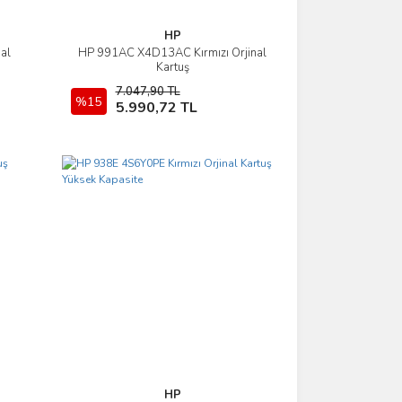
HP
al
HP 991AC X4D13AC Kırmızı Orjinal
İncele
Kartuş
7.047,90 TL
%15
Sepete Ekle
5.990,72 TL
HP