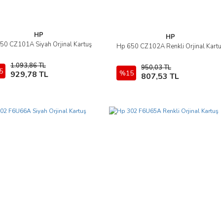
HP
HP
50 CZ101A Siyah Orjinal Kartuş
İncele
Hp 650 CZ102A Renkli Orjinal Kart
İncele
1.093,86 TL
950,03 TL
5
Sepete Ekle
%15
Sepete Ekle
929,78 TL
807,53 TL