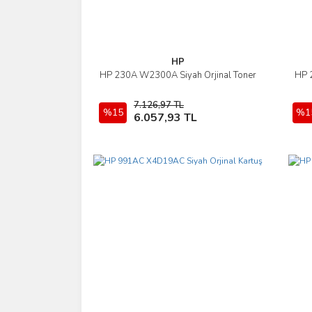
HP
HP 230A W2300A Siyah Orjinal Toner
HP 
İncele
7.126,97 TL
%15
Sepete Ekle
%1
6.057,93 TL