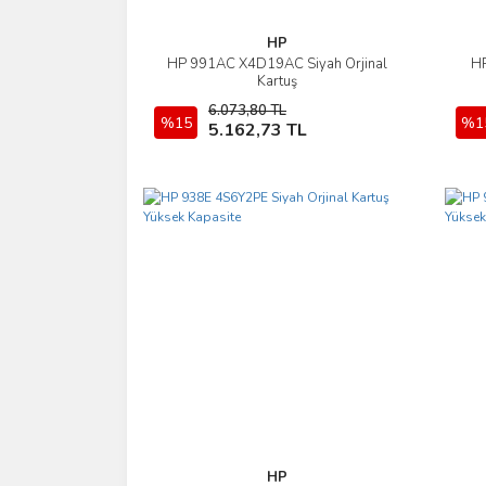
HP
HP 991AC X4D19AC Siyah Orjinal
HP
İncele
Kartuş
6.073,80 TL
%15
Sepete Ekle
%1
5.162,73 TL
HP