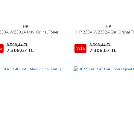
HP
HP
230A W2301A Mavi Orjinal Toner
HP 230A W2302A Sarı Orjinal T
İncele
İncele
8.598,44 TL
8.598,44 TL
5
Sepete Ekle
%15
Sepete Ekle
7.308,67 TL
7.308,67 TL