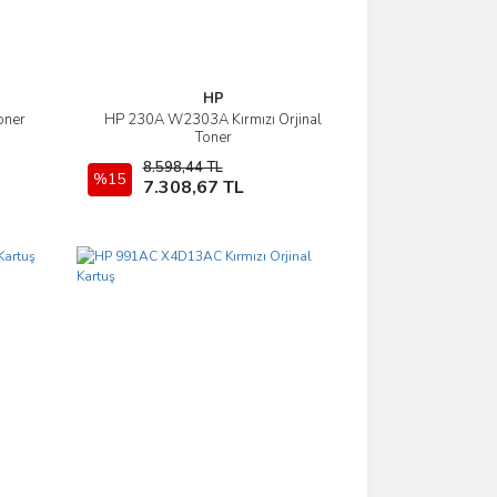
HP
oner
HP 230A W2303A Kırmızı Orjinal
İncele
Toner
8.598,44 TL
%15
Sepete Ekle
7.308,67 TL