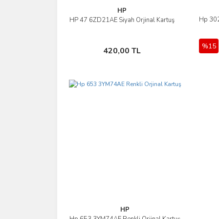
HP
Hp 302
HP 47 6ZD21AE Siyah Orjinal Kartuş
İncele
%15
Sepete Ekle
420,00 TL
HP