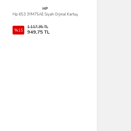
HP
Hp 653 3YM75AE Siyah Orjinal Kartuş
İncele
1.117,35 TL
%15
Sepete Ekle
949,75 TL