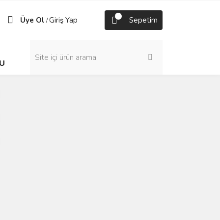
Üye Ol
Giriş Yap
Sepetim
/
U