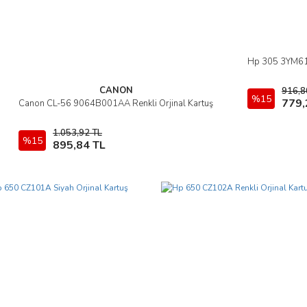
Hp 305 3YM61A
CANON
916,8
%15
779,
Canon CL-56 9064B001AA Renkli Orjinal Kartuş
İncele
1.053,92 TL
%15
Sepete Ekle
895,84 TL