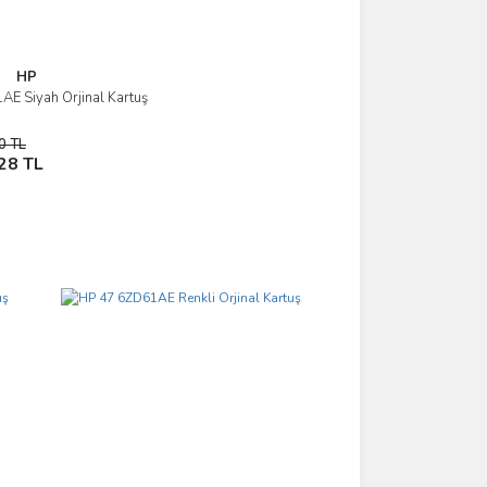
HP
E Siyah Orjinal Kartuş
İncele
0 TL
Sepete Ekle
28 TL