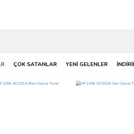
AR
ÇOK SATANLAR
YENİ GELENLER
İNDİR