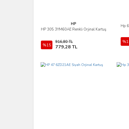
HP
Hp 6
HP 305 3YM60AE Renkli Orjinal Kartuş
İncele
%1
916,80 TL
%15
Sepete Ekle
779,28 TL