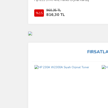
Hp 653 3YM74AE Renkli Orjinal Kartuş
İncele
960,35 TL
%15
Sepete Ekle
816,30 TL
FIRSATL