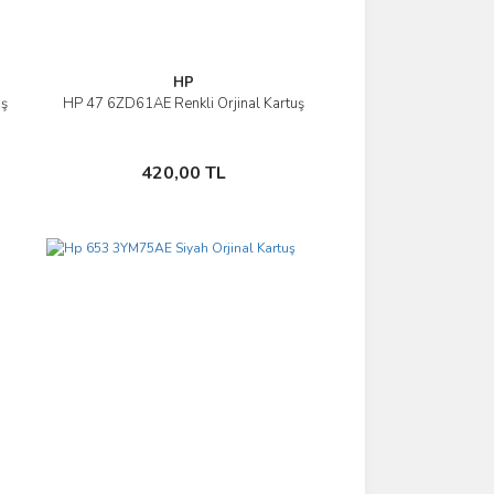
HP
uş
HP 47 6ZD61AE Renkli Orjinal Kartuş
İncele
Sepete Ekle
420,00 TL