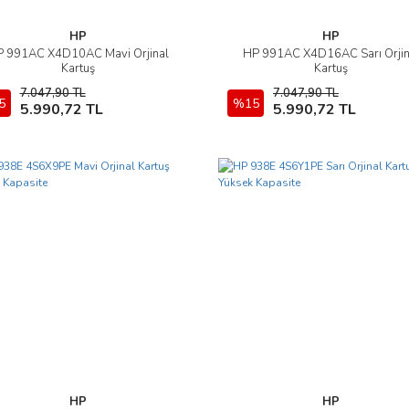
HP
HP
 991AC X4D10AC Mavi Orjinal
HP 991AC X4D16AC Sarı Orjin
İncele
İncele
Kartuş
Kartuş
7.047,90 TL
7.047,90 TL
5
Sepete Ekle
%15
Sepete Ekle
5.990,72 TL
5.990,72 TL
HP
HP