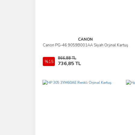
CANON
Canon PG-46 9059B001AA Siyah Orjinal Kartuş
İncele
866,88 TL
%15
Sepete Ekle
736,85 TL