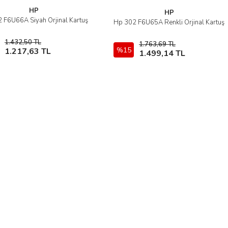
HP
HP
 F6U66A Siyah Orjinal Kartuş
İncele
Hp 302 F6U65A Renkli Orjinal Kartuş
İncele
1.432,50 TL
1.763,69 TL
Sepete Ekle
%15
Sepete Ekle
1.217,63 TL
1.499,14 TL