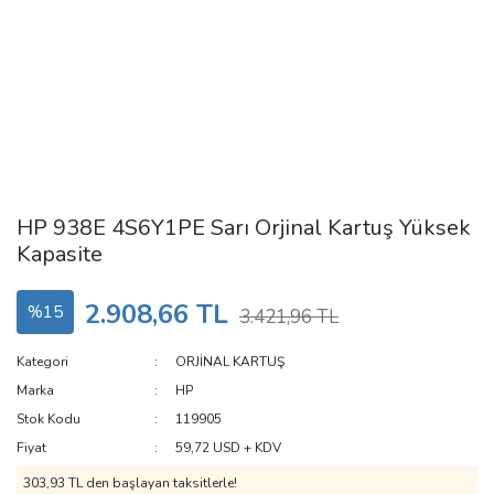
HP 938E 4S6Y1PE Sarı Orjinal Kartuş Yüksek
Kapasite
2.908,66 TL
%15
3.421,96 TL
Kategori
ORJİNAL KARTUŞ
Marka
HP
Stok Kodu
119905
Fiyat
59,72 USD + KDV
303,93 TL den başlayan taksitlerle!