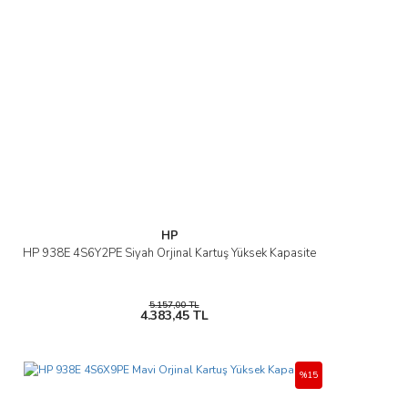
Ürün bilgilerinde hatalar bulunuyor.
Ürün fiyatı diğer sitelerden daha pahalı.
Bu ürüne benzer farklı alternatifler olmalı.
Gönder
HP
HP 938E 4S6Y2PE Siyah Orjinal Kartuş Yüksek Kapasite
5.157,00 TL
4.383,45 TL
%15