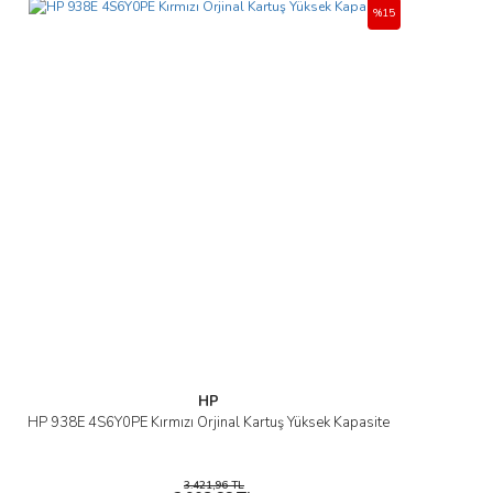
%15
HP
HP 938E 4S6Y0PE Kırmızı Orjinal Kartuş Yüksek Kapasite
3.421,96 TL