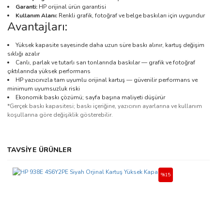
Garanti:
HP orijinal ürün garantisi
Kullanım Alanı:
Renkli grafik, fotoğraf ve belge baskıları için uygundur
Avantajları:
Yüksek kapasite sayesinde daha uzun süre baskı alınır, kartuş değişim
sıklığı azalır
Canlı, parlak ve tutarlı sarı tonlarında baskılar — grafik ve fotoğraf
çıktılarında yüksek performans
HP yazıcınızla tam uyumlu orijinal kartuş — güvenilir performans ve
minimum uyumsuzluk riski
Ekonomik baskı çözümü; sayfa başına maliyeti düşürür
*Gerçek baskı kapasitesi; baskı içeriğine, yazıcının ayarlarına ve kullanım
koşullarına göre değişiklik gösterebilir.
Bu ürünün fiyat bilgisi, resim, ürün açıklamalarında ve diğer
TAVSİYE ÜRÜNLER
konularda yetersiz gördüğünüz noktaları öneri formunu kullanarak
Bu ürüne ilk yorumu siz yapın!
tarafımıza iletebilirsiniz.
Görüş ve önerileriniz için teşekkür ederiz.
%15
Yorum Yaz
Ürün resmi kalitesiz, bozuk veya görüntülenemiyor.
Ürün açıklamasında eksik bilgiler bulunuyor.