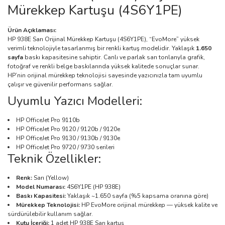
Mürekkep Kartuşu (4S6Y1PE)
Ürün Açıklaması:
HP 938E Sarı Orijinal Mürekkep Kartuşu (4S6Y1PE), “EvoMore” yüksek
verimli teknolojiyle tasarlanmış bir renkli kartuş modelidir. Yaklaşık
1.650
sayfa
baskı kapasitesine sahiptir. Canlı ve parlak sarı tonlarıyla grafik,
fotoğraf ve renkli belge baskılarında yüksek kalitede sonuçlar sunar.
HP’nin orijinal mürekkep teknolojisi sayesinde yazıcınızla tam uyumlu
çalışır ve güvenilir performans sağlar.
Uyumlu Yazıcı Modelleri:
HP OfficeJet Pro 9110b
HP OfficeJet Pro 9120 / 9120b / 9120e
HP OfficeJet Pro 9130 / 9130b / 9130e
HP OfficeJet Pro 9720 / 9730 serileri
Teknik Özellikler:
Renk:
Sarı (Yellow)
Model Numarası:
4S6Y1PE (HP 938E)
Baskı Kapasitesi:
Yaklaşık ~1.650 sayfa (%5 kapsama oranına göre)
Mürekkep Teknolojisi:
HP EvoMore orijinal mürekkep — yüksek kalite ve
sürdürülebilir kullanım sağlar.
Kutu İçeriği:
1 adet HP 938E Sarı kartuş