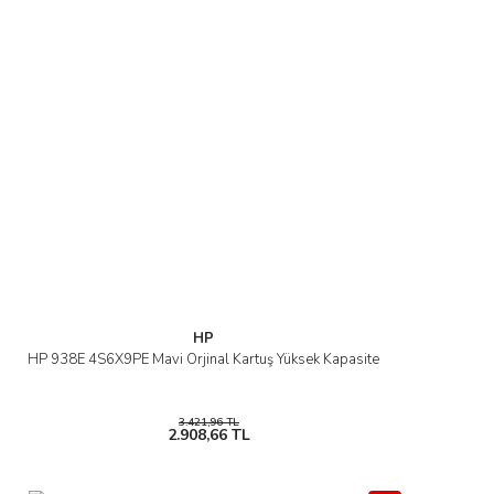
HP
HP 938E 4S6X9PE Mavi Orjinal Kartuş Yüksek Kapasite
3.421,96 TL
2.908,66 TL