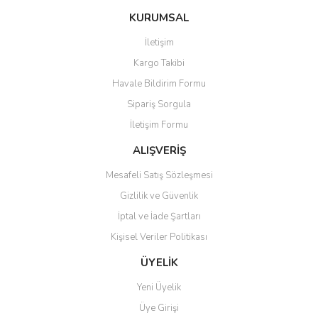
konularda yetersiz gördüğünüz noktaları öneri formunu kullanarak
Bu ürüne ilk yorumu siz yapın!
KURUMSAL
tarafımıza iletebilirsiniz.
Görüş ve önerileriniz için teşekkür ederiz.
İletişim
Yorum Yaz
Kargo Takibi
Ürün resmi kalitesiz, bozuk veya görüntülenemiyor.
Havale Bildirim Formu
Ürün açıklamasında eksik bilgiler bulunuyor.
Sipariş Sorgula
Ürün bilgilerinde hatalar bulunuyor.
İletişim Formu
Ürün fiyatı diğer sitelerden daha pahalı.
Bu ürüne benzer farklı alternatifler olmalı.
ALIŞVERİŞ
Mesafeli Satış Sözleşmesi
Gizlilik ve Güvenlik
İptal ve İade Şartları
Kişisel Veriler Politikası
Gönder
ÜYELİK
Yeni Üyelik
Üye Girişi