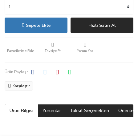
Sepete Ekle
Hızlı Satın Al
Tavsiye Et
Yorum Yaz
Ürün Paylaş :
Karşılaştır
Ürün Bilgisi
Yorumlar
Taksit Seçenekleri
Önerilerin
Bu ürünün fiyat bilgisi, resim, ürün açıklamalarında ve diğer