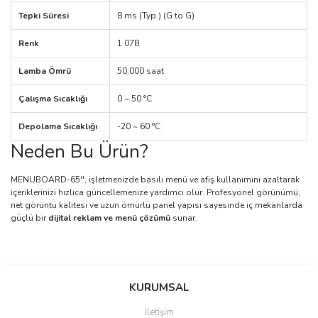
Tepki Süresi
8 ms (Typ.) (G to G)
Renk
1.07B
Lamba Ömrü
50.000 saat
Çalışma Sıcaklığı
0 ~ 50 °C
Depolama Sıcaklığı
-20 ~ 60 °C
Neden Bu Ürün?
MENUBOARD-65'', işletmenizde basılı menü ve afiş kullanımını azaltarak
içeriklerinizi hızlıca güncellemenize yardımcı olur. Profesyonel görünümü,
net görüntü kalitesi ve uzun ömürlü panel yapısı sayesinde iç mekanlarda
güçlü bir
dijital reklam ve menü çözümü
sunar.
Bu ürünün fiyat bilgisi, resim, ürün açıklamalarında ve diğer
konularda yetersiz gördüğünüz noktaları öneri formunu kullanarak
Bu ürüne ilk yorumu siz yapın!
KURUMSAL
tarafımıza iletebilirsiniz.
Görüş ve önerileriniz için teşekkür ederiz.
İletişim