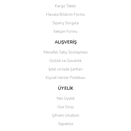
Yorum Yaz
Kargo Takibi
Ürün resmi kalitesiz, bozuk veya görüntülenemiyor.
Havale Bildirim Formu
Ürün açıklamasında eksik bilgiler bulunuyor.
Sipariş Sorgula
Ürün bilgilerinde hatalar bulunuyor.
İletişim Formu
Ürün fiyatı diğer sitelerden daha pahalı.
Bu ürüne benzer farklı alternatifler olmalı.
ALIŞVERİŞ
Mesafeli Satış Sözleşmesi
Gizlilik ve Güvenlik
İptal ve İade Şartları
Kişisel Veriler Politikası
Gönder
ÜYELİK
Yeni Üyelik
Üye Girişi
Şifremi Unuttum
Sepetiniz