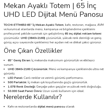
Mekan Ayaklı Totem | 65 İnç
UHD LED Dijital Menü Panosu
TOCHI-ETTM650
65'' İç Mekan Ayaklı Totem
, kafe, restoran, mağaza, AVM
ve kurumsal alanlarda menü, kampanya ve bilgilendirme içeriklerini
profesyonel şekilde sunmak için geliştirilmiş
65 inç dijital reklam totemi
çözümüdür.
UHD (3840×2160)
çözünürlük, yüksek renk derinliği ve geniş
görüş açısı sayesinde içerikleriniz her açıdan net ve dikkat çekici görünür.
Öne Çıkan Özellikler
65’’ Geniş Ekran:
İç mekanda maksimum görünürlük ve etkileyici
sunum.
UHD 3840×2160 Çözünürlük:
Menü ve kampanya içeriklerinde ultra net
görüntü.
LED Panel:
Canlı renkler ve verimli görüntü performansı.
500 Parlaklık:
İç mekan ışık koşullarında güçlü görünürlük.
1.07B Renk Desteği:
Gerçeğe yakın geçişler ve yüksek renk doğruluğu.
50.000 Saat Panel Ömrü:
Uzun süreli kullanım için ideal.
Nerelerde Kullanılır?
Kafe ve restoranlarda
dijital menü panosu
olarak