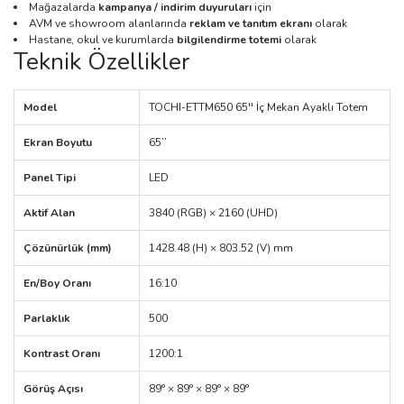
Mağazalarda
kampanya / indirim duyuruları
için
AVM ve showroom alanlarında
reklam ve tanıtım ekranı
olarak
Hastane, okul ve kurumlarda
bilgilendirme totemi
olarak
Teknik Özellikler
Model
TOCHI-ETTM650 65'' İç Mekan Ayaklı Totem
Ekran Boyutu
65’’
Panel Tipi
LED
Aktif Alan
3840 (RGB) × 2160 (UHD)
Çözünürlük (mm)
1428.48 (H) × 803.52 (V) mm
En/Boy Oranı
16:10
Parlaklık
500
Kontrast Oranı
1200:1
Görüş Açısı
89° × 89° × 89° × 89°