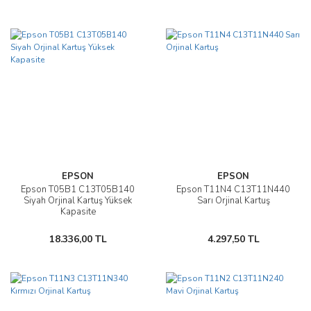
EPSON
EPSON
Epson T05B1 C13T05B140
Epson T11N4 C13T11N440
Siyah Orjinal Kartuş Yüksek
Sarı Orjinal Kartuş
Kapasite
18.336,00 TL
4.297,50 TL