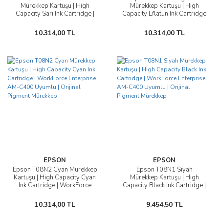
Mürekkep Kartuşu | High
Mürekkep Kartuşu | High
Capacity Sarı Ink Cartridge |
Capacity Eflatun Ink Cartridge
WorkForce Enterprise AM-
| WorkForce Enterprise AM-
C400 Uyumlu | 28.000 Sayfa
C400 Uyumlu | Orijinal
10.314,00 TL
10.314,00 TL
| Orijinal Pigment Mürekkep
Pigment Mürekkep
EPSON
EPSON
Epson T08N2 Cyan Mürekkep
Epson T08N1 Siyah
Kartuşu | High Capacity Cyan
Mürekkep Kartuşu | High
Ink Cartridge | WorkForce
Capacity Black Ink Cartridge |
Enterprise AM-C400 Uyumlu
WorkForce Enterprise AM-
| Orijinal Pigment Mürekkep
C400 Uyumlu | Orijinal
10.314,00 TL
9.454,50 TL
Pigment Mürekkep