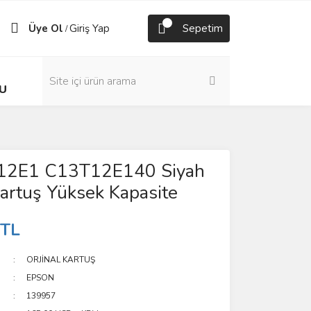
Üye Ol
Giriş Yap
Sepetim
/
U
12E1 C13T12E140 Siyah
Kartuş Yüksek Kapasite
 TL
ORJİNAL KARTUŞ
EPSON
139957