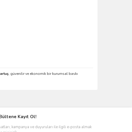
artuş
, güvenilir ve ekonomik bir kurumsal baskı
ımıza iletebilirsiniz.
Bültene Kayıt Ol!
satları, kampanya ve duyuruları ile ilgili e-posta almak