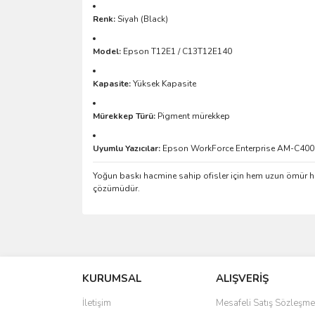
Renk:
Siyah (Black)
Model:
Epson T12E1 / C13T12E140
Kapasite:
Yüksek Kapasite
Mürekkep Türü:
Pigment mürekkep
Uyumlu Yazıcılar:
Epson WorkForce Enterprise AM-C400
Yoğun baskı hacmine sahip ofisler için hem uzun ömür 
çözümüdür.
Bu ürünün fiyat bilgisi, resim, ürün açıklamalarında 
Görüş ve önerileriniz için teşekkür ederiz.
KURUMSAL
ALIŞVERİŞ
Ürün resmi kalitesiz, bozuk veya görüntülenemiyo
Ürün açıklamasında eksik bilgiler bulunuyor.
İletişim
Mesafeli Satış Sözleşme