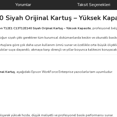
Yorumlar
Taksit Seçenekleri
iyah Orijinal Kartuş – Yüksek Kapa
n T12E1 C13T12E140 Siyah Orijinal Kartuş – Yüksek Kapasite
, profesyonel bel
 yoğun siyah çıktı gerektiren tüm kurumsal dokümanlarda keskin ve okunaklı baskı
tuşlara göre çok daha uzun kullanım ömrü sunar ve özellikle orta-büyük ölçekli i
ar suya dayanıklı, akmaya karşı dirençli ve yıllar boyunca kalitesini koruyacak şe
nal Kartuş
, aşağıdaki Epson WorkForce Enterprise yazıcılarla tam uyumludur:
lışarak yüksek hızda, düşük maliyetli ve profesyonel baskı performansı sunar.