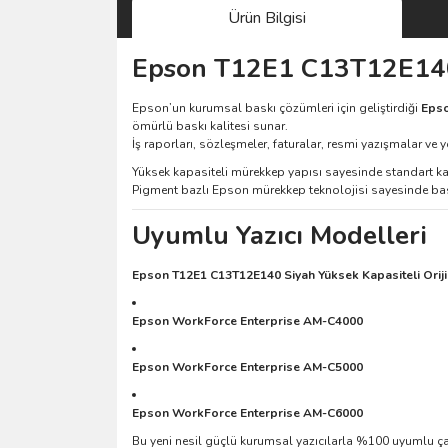
Ürün Bilgisi
Epson T12E1 C13T12E140 S
Epson’un kurumsal baskı çözümleri için geliştirdiği
Epso
ömürlü baskı kalitesi sunar.
İş raporları, sözleşmeler, faturalar, resmi yazışmalar ve
Yüksek kapasiteli mürekkep yapısı sayesinde standart kar
Pigment bazlı Epson mürekkep teknolojisi sayesinde baskıl
Uyumlu Yazıcı Modelleri
Epson T12E1 C13T12E140 Siyah Yüksek Kapasiteli Oriji
Epson WorkForce Enterprise AM-C4000
Epson WorkForce Enterprise AM-C5000
Epson WorkForce Enterprise AM-C6000
Bu yeni nesil güçlü kurumsal yazıcılarla %100 uyumlu ça