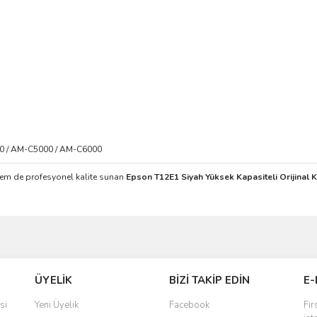
0 / AM-C5000 / AM-C6000
hem de profesyonel kalite sunan
Epson T12E1 Siyah Yüksek Kapasiteli Orijinal K
ve diğer konularda yetersiz gördüğünüz noktaları öneri formunu kullanarak taraf
Bu ürüne ilk yorumu siz yapın!
ÜYELİK
BİZİ TAKİP EDİN
E-
r.
Yorum Yaz
si
Yeni Üyelik
Facebook
Fır