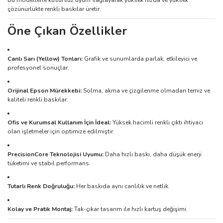
Bu modellerle kusursuz uyum sağlayarak yüksek hızda ve yüksek
çözünürlükte renkli baskılar üretir.
Öne Çıkan Özellikler
Canlı Sarı (Yellow) Tonları:
Grafik ve sunumlarda parlak, etkileyici ve
profesyonel sonuçlar.
Orijinal Epson Mürekkebi:
Solma, akma ve çizgilenme olmadan temiz ve
kaliteli renkli baskılar.
Ofis ve Kurumsal Kullanım İçin İdeal:
Yüksek hacimli renkli çıktı ihtiyacı
olan işletmeler için optimize edilmiştir.
PrecisionCore Teknolojisi Uyumu:
Daha hızlı baskı, daha düşük enerji
tüketimi ve stabil performans.
Tutarlı Renk Doğruluğu:
Her baskıda aynı canlılık ve netlik.
Kolay ve Pratik Montaj:
Tak-çıkar tasarım ile hızlı kartuş değişimi.