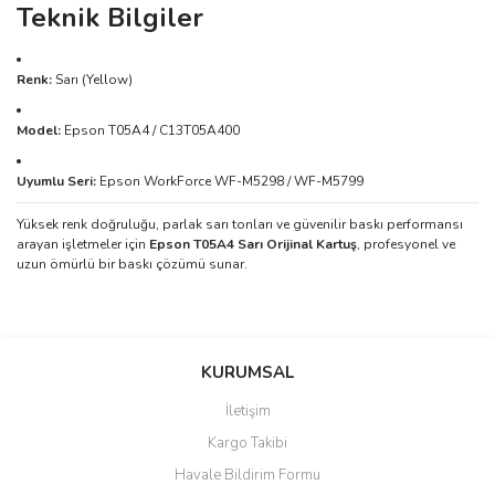
Teknik Bilgiler
Renk:
Sarı (Yellow)
Model:
Epson T05A4 / C13T05A400
Uyumlu Seri:
Epson WorkForce WF-M5298 / WF-M5799
Yüksek renk doğruluğu, parlak sarı tonları ve güvenilir baskı performansı
arayan işletmeler için
Epson T05A4 Sarı Orijinal Kartuş
, profesyonel ve
uzun ömürlü bir baskı çözümü sunar.
Bu ürünün fiyat bilgisi, resim, ürün açıklamalarında ve diğer
konularda yetersiz gördüğünüz noktaları öneri formunu kullanarak
Bu ürüne ilk yorumu siz yapın!
KURUMSAL
tarafımıza iletebilirsiniz.
Görüş ve önerileriniz için teşekkür ederiz.
İletişim
Yorum Yaz
Kargo Takibi
Ürün resmi kalitesiz, bozuk veya görüntülenemiyor.
Havale Bildirim Formu
Ürün açıklamasında eksik bilgiler bulunuyor.