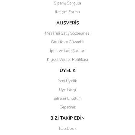
Sipariş Sorgula
Ürün bilgilerinde hatalar bulunuyor.
İletişim Formu
Ürün fiyatı diğer sitelerden daha pahalı.
Bu ürüne benzer farklı alternatifler olmalı.
ALIŞVERİŞ
Mesafeli Satış Sözleşmesi
Gizlilik ve Güvenlik
İptal ve İade Şartları
Kişisel Veriler Politikası
Gönder
ÜYELİK
Yeni Üyelik
Üye Girişi
Şifremi Unuttum
Sepetiniz
BİZİ TAKİP EDİN
Facebook