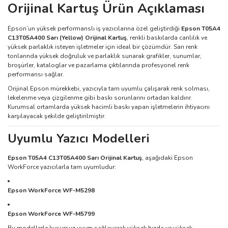
Orijinal Kartuş Ürün Açıklaması
Epson’un yüksek performanslı iş yazıcılarına özel geliştirdiği
Epson T05A4
C13T05A400 Sarı (Yellow) Orijinal Kartuş
, renkli baskılarda canlılık ve
yüksek parlaklık isteyen işletmeler için ideal bir çözümdür. Sarı renk
tonlarında yüksek doğruluk ve parlaklık sunarak grafikler, sunumlar,
broşürler, kataloglar ve pazarlama çıktılarında profesyonel renk
performansı sağlar.
Orijinal Epson mürekkebi, yazıcıyla tam uyumlu çalışarak renk solması,
lekelenme veya çizgilenme gibi baskı sorunlarını ortadan kaldırır.
Kurumsal ortamlarda yüksek hacimli baskı yapan işletmelerin ihtiyacını
karşılayacak şekilde geliştirilmiştir.
Uyumlu Yazıcı Modelleri
Epson T05A4 C13T05A400 Sarı Orijinal Kartuş
, aşağıdaki Epson
WorkForce yazıcılarla tam uyumludur:
Epson WorkForce WF-M5298
Epson WorkForce WF-M5799