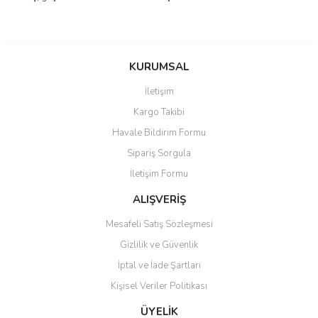
Bu ürünün fiyat bilgisi, resim, ürün açıklamalarında ve diğer
konularda yetersiz gördüğünüz noktaları öneri formunu kullanarak
Bu ürüne ilk yorumu siz yapın!
KURUMSAL
tarafımıza iletebilirsiniz.
Görüş ve önerileriniz için teşekkür ederiz.
İletişim
Yorum Yaz
Kargo Takibi
Ürün resmi kalitesiz, bozuk veya görüntülenemiyor.
Havale Bildirim Formu
Ürün açıklamasında eksik bilgiler bulunuyor.
Sipariş Sorgula
Ürün bilgilerinde hatalar bulunuyor.
İletişim Formu
Ürün fiyatı diğer sitelerden daha pahalı.
Bu ürüne benzer farklı alternatifler olmalı.
ALIŞVERİŞ
Mesafeli Satış Sözleşmesi
Gizlilik ve Güvenlik
İptal ve İade Şartları
Kişisel Veriler Politikası
Gönder
ÜYELİK