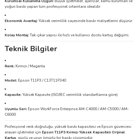
Kurumsal Kullanıma Uygun:
Büyük işletmeler, ajanslar, kamu kurumları ve
yoğun baskı yapan tüm profesyonel ortamlara idealdir.
Ekonomik Avantaj:
Yüksek verimlilik sayesinde baskı maliyetlerini düşürür.
Kolay Montaj:
Tak-çıkar yapısı ile hızlı ve kullanıcı dostu kartuş değişimi.
Teknik Bilgiler
Renk:
Kırmızı / Magenta
Model:
Epson T11P3 / C13T11P340
Kapasite:
Yüksek Kapasite (ISO/IEC verimlilik standartlarına göre)
Uyumlu Seri:
Epson WorkForce Enterprise AM-C4000 / AM-C5000 / AM-
C6000
Profesyonel renk doğruluğu, yüksek baskı kapasitesi ve Epson güvencesi
arayan işletmeler için
Epson T11P3 Kırmızı Yüksek Kapasiteli Orijinal
Kartuş
, güçlü ve uzun ömürlü bir baskı çözümüdür.