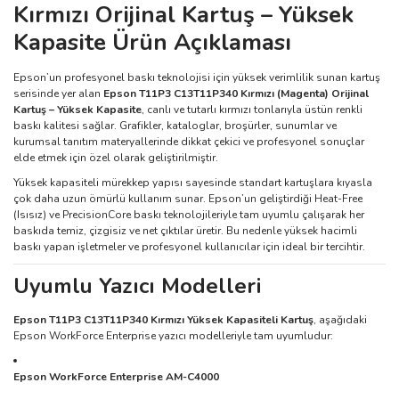
Kırmızı Orijinal Kartuş – Yüksek
Kapasite Ürün Açıklaması
Epson’un profesyonel baskı teknolojisi için yüksek verimlilik sunan kartuş
serisinde yer alan
Epson T11P3 C13T11P340 Kırmızı (Magenta) Orijinal
Kartuş – Yüksek Kapasite
, canlı ve tutarlı kırmızı tonlarıyla üstün renkli
baskı kalitesi sağlar. Grafikler, kataloglar, broşürler, sunumlar ve
kurumsal tanıtım materyallerinde dikkat çekici ve profesyonel sonuçlar
elde etmek için özel olarak geliştirilmiştir.
Yüksek kapasiteli mürekkep yapısı sayesinde standart kartuşlara kıyasla
çok daha uzun ömürlü kullanım sunar. Epson’un geliştirdiği Heat-Free
(Isısız) ve PrecisionCore baskı teknolojileriyle tam uyumlu çalışarak her
baskıda temiz, çizgisiz ve net çıktılar üretir. Bu nedenle yüksek hacimli
baskı yapan işletmeler ve profesyonel kullanıcılar için ideal bir tercihtir.
Uyumlu Yazıcı Modelleri
Epson T11P3 C13T11P340 Kırmızı Yüksek Kapasiteli Kartuş
, aşağıdaki
Epson WorkForce Enterprise yazıcı modelleriyle tam uyumludur:
Epson WorkForce Enterprise AM-C4000