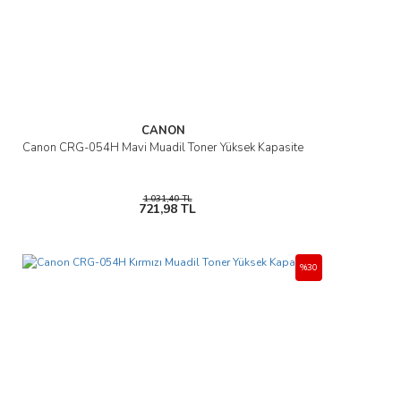
CANON
Canon CRG-054H Mavi Muadil Toner Yüksek Kapasite
1.031,40 TL
721,98 TL
%30