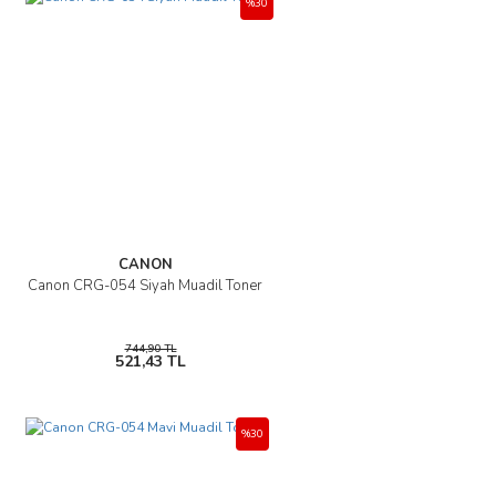
%30
Yorum Yaz
Ürün resmi kalitesiz, bozuk veya görüntülenemiyor.
Ürün açıklamasında eksik bilgiler bulunuyor.
Ürün bilgilerinde hatalar bulunuyor.
Ürün fiyatı diğer sitelerden daha pahalı.
Bu ürüne benzer farklı alternatifler olmalı.
CANON
Canon CRG-054 Siyah Muadil Toner
Gönder
744,90 TL
521,43 TL
%30