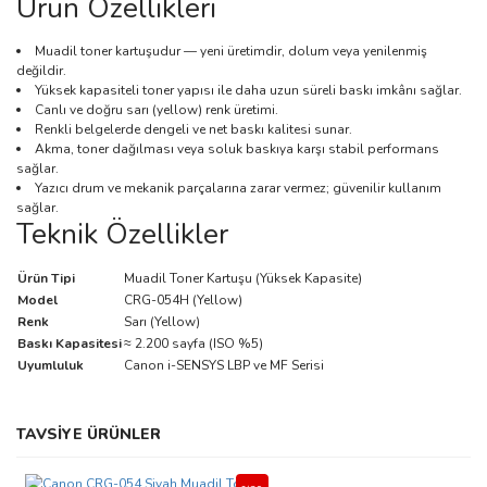
Ürün Özellikleri
Muadil toner kartuşudur — yeni üretimdir, dolum veya yenilenmiş
değildir.
Yüksek kapasiteli toner yapısı ile daha uzun süreli baskı imkânı sağlar.
Canlı ve doğru sarı (yellow) renk üretimi.
Renkli belgelerde dengeli ve net baskı kalitesi sunar.
Akma, toner dağılması veya soluk baskıya karşı stabil performans
sağlar.
Yazıcı drum ve mekanik parçalarına zarar vermez; güvenilir kullanım
sağlar.
Teknik Özellikler
Ürün Tipi
Muadil Toner Kartuşu (Yüksek Kapasite)
Model
CRG-054H (Yellow)
Renk
Sarı (Yellow)
Baskı Kapasitesi
≈ 2.200 sayfa (ISO %5)
Uyumluluk
Canon i-SENSYS LBP ve MF Serisi
Bu ürünün fiyat bilgisi, resim, ürün açıklamalarında ve diğer
TAVSİYE ÜRÜNLER
konularda yetersiz gördüğünüz noktaları öneri formunu kullanarak
Bu ürüne ilk yorumu siz yapın!
tarafımıza iletebilirsiniz.
Görüş ve önerileriniz için teşekkür ederiz.