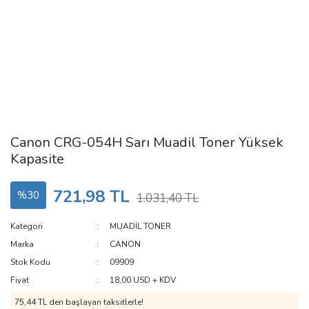
Canon CRG-054H Sarı Muadil Toner Yüksek
Kapasite
721,98 TL
%30
1.031,40 TL
Kategori
MUADİL TONER
Marka
CANON
Stok Kodu
09909
Fiyat
18,00 USD + KDV
75,44 TL den başlayan taksitlerle!