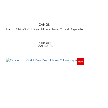
CANON
Canon CRG-054H Siyah Muadil Toner Yüksek Kapasite
1.031,40 TL
721,98 TL
%30