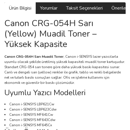
Ürün Bilgisi
Yorumlar
Taksit Seçenekleri
Önerilerin
Canon CRG-054H Sarı
(Yellow) Muadil Toner –
Yüksek Kapasite
Canon CRG-054H Sarı Muadil Toner
, Canon i-SENSYS lazer yazıcılarla
uyumlu olacak şekilde üretilmiş yüksek kapasiteli muadil toner kartuşudur.
Standart CRG-054 sarı tonere göre daha yüksek baskı kapasitesi sunar.
Canlı ve dengeli sarı (yellow) renkler ile grafik, tablo ve renkli belgelerde
net ve tutarlı baskı sonuçları sağlar. Ofis ve işletme kullanımı için
ekonomik ve güvenilir bir baskı çözümüdür.
Uyumlu Yazıcı Modelleri
Canon i-SENSYS LBP621Cw
Canon i-SENSYS LBP623Cdw
Canon i-SENSYS MF641Cw
Canon i-SENSYS MF643Cdw
Canon i-SENSYS MF645Cx