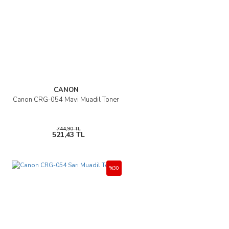
CANON
Canon CRG-054 Mavi Muadil Toner
744,90 TL
521,43 TL
%30