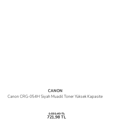
CANON
Canon CRG-054H Siyah Muadil Toner Yüksek Kapasite
1.031,40 TL
721,98 TL