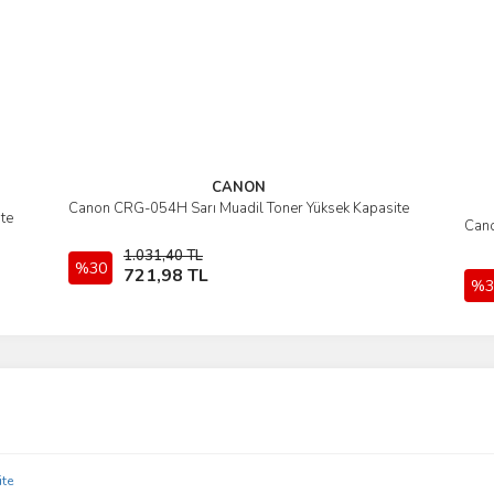
CANON
Canon CRG-054H Sarı Muadil Toner Yüksek Kapasite
İncele
te
Cano
1.031,40 TL
%30
Sepete Ekle
721,98 TL
%3