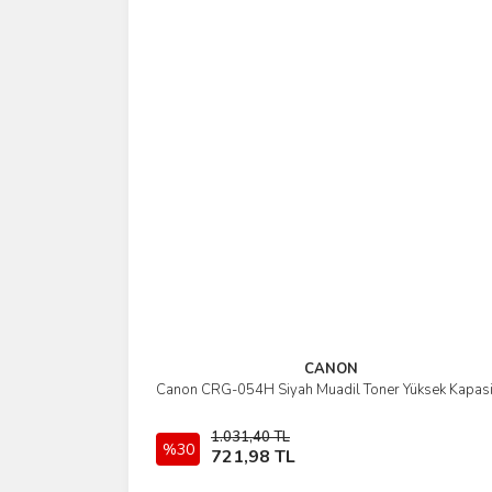
CANON
Canon CRG-054H Siyah Muadil Toner Yüksek Kapasi
İncele
1.031,40 TL
%30
Sepete Ekle
721,98 TL