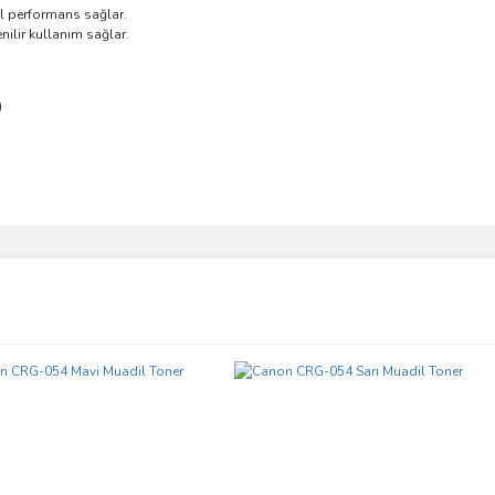
l performans sağlar.
nilir kullanım sağlar.
)
ve diğer konularda yetersiz gördüğünüz noktaları öneri formunu kullanarak taraf
Bu ürüne ilk yorumu siz yapın!
r.
Yorum Yaz