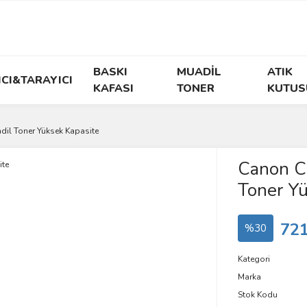
BASKI
MUADİL
ATIK
ICI&TARAYICI
KAFASI
TONER
KUTUS
il Toner Yüksek Kapasite
Canon C
Toner Yü
721
%30
Kategori
Marka
Stok Kodu