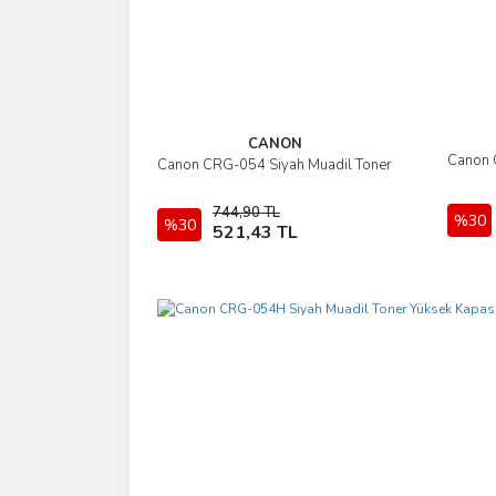
CANON
Canon 
Canon CRG-054 Siyah Muadil Toner
İncele
744,90 TL
%30
%30
Sepete Ekle
521,43 TL