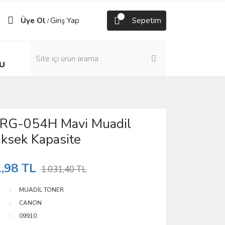
Üye Ol
Giriş Yap
Sepetim
/
U
RG-054H Mavi Muadil
ksek Kapasite
,98 TL
1.031,40 TL
MUADİL TONER
CANON
09910