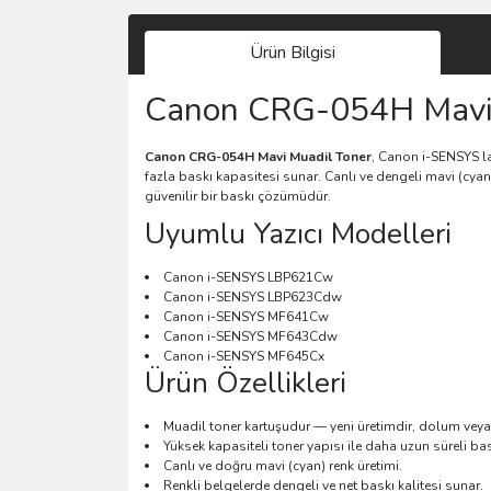
Ürün Bilgisi
Canon CRG-054H Mavi (
Canon CRG-054H Mavi Muadil Toner
, Canon i-SENSYS la
fazla baskı kapasitesi sunar. Canlı ve dengeli mavi (cyan) 
güvenilir bir baskı çözümüdür.
Uyumlu Yazıcı Modelleri
Canon i-SENSYS LBP621Cw
Canon i-SENSYS LBP623Cdw
Canon i-SENSYS MF641Cw
Canon i-SENSYS MF643Cdw
Canon i-SENSYS MF645Cx
Ürün Özellikleri
Muadil toner kartuşudur — yeni üretimdir, dolum veya 
Yüksek kapasiteli toner yapısı ile daha uzun süreli ba
Canlı ve doğru mavi (cyan) renk üretimi.
Renkli belgelerde dengeli ve net baskı kalitesi sunar.