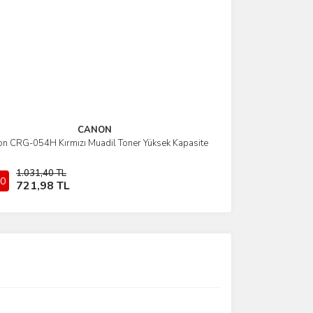
CANON
n CRG-054H Kırmızı Muadil Toner Yüksek Kapasite
İncele
1.031,40 TL
0
Sepete Ekle
721,98 TL