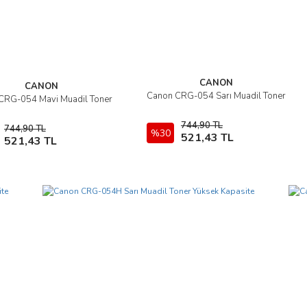
Gönder
CANON
CANON
Canon CRG-054 Sarı Muadil Toner
İncele
CRG-054 Mavi Muadil Toner
İncele
744,90 TL
744,90 TL
%30
Sepete Ekle
Sepete Ekle
521,43 TL
521,43 TL