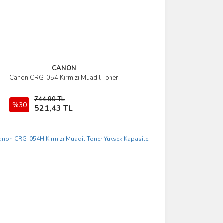
CANON
Canon CRG-054 Kırmızı Muadil Toner
İncele
744,90 TL
%30
Sepete Ekle
521,43 TL