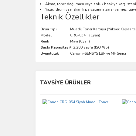
Akma, toner dağılması veya soluk baskıya karşı stabi
Yazıcı drum ve mekanik parçalarına zarar vermez; güve
Teknik Özellikler
Ürün Tipi
Muadil Toner Kartuşu (Yüksek Kapasite
Model
CRG-054H (Cyan)
Renk
Mavi (Cyan)
Baskı Kapasitesi
≈ 2.200 sayfa (ISO %5)
Uyumluluk
Canon i-SENSYS LBP ve MF Serisi
Bu ürünün fiyat bilgisi, resim, ürün açıklamalarında 
Görüş ve önerileriniz için teşekkür ederiz.
TAVSİYE ÜRÜNLER
Ürün resmi kalitesiz, bozuk veya görüntülenemiyo
Ürün açıklamasında eksik bilgiler bulunuyor.
Ürün bilgilerinde hatalar bulunuyor.
Ürün fiyatı diğer sitelerden daha pahalı.
Bu ürüne benzer farklı alternatifler olmalı.