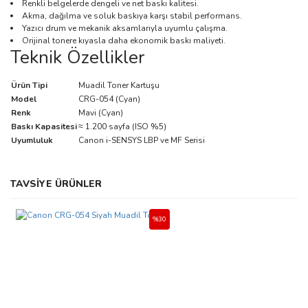
Renkli belgelerde dengeli ve net baskı kalitesi.
Akma, dağılma ve soluk baskıya karşı stabil performans.
Yazıcı drum ve mekanik aksamlarıyla uyumlu çalışma.
Orijinal tonere kıyasla daha ekonomik baskı maliyeti.
Teknik Özellikler
Ürün Tipi
Muadil Toner Kartuşu
Model
CRG-054 (Cyan)
Renk
Mavi (Cyan)
Baskı Kapasitesi
≈ 1.200 sayfa (ISO %5)
Uyumluluk
Canon i-SENSYS LBP ve MF Serisi
Bu ürünün fiyat bilgisi, resim, ürün açıklamalarında ve diğer
TAVSİYE ÜRÜNLER
konularda yetersiz gördüğünüz noktaları öneri formunu kullanarak
Bu ürüne ilk yorumu siz yapın!
tarafımıza iletebilirsiniz.
Görüş ve önerileriniz için teşekkür ederiz.
%30
Yorum Yaz
Ürün resmi kalitesiz, bozuk veya görüntülenemiyor.
Ürün açıklamasında eksik bilgiler bulunuyor.
Ürün bilgilerinde hatalar bulunuyor.
Ürün fiyatı diğer sitelerden daha pahalı.