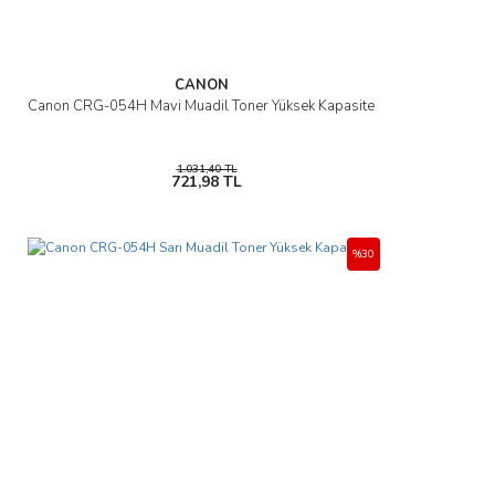
CANON
Canon CRG-054H Mavi Muadil Toner Yüksek Kapasite
1.031,40 TL
721,98 TL
%30