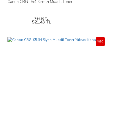
Canon CRG-054 Kırmızı Muadil Toner
744,90 TL
521,43 TL
%30