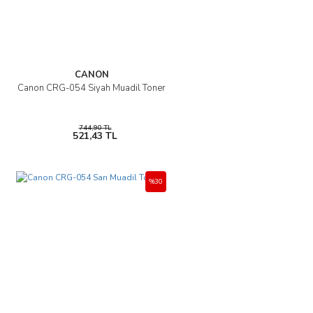
Bu ürüne benzer farklı alternatifler olmalı.
CANON
Canon CRG-054 Siyah Muadil Toner
Gönder
744,90 TL
521,43 TL
%30