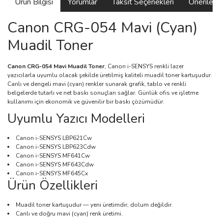
Ürün Bilgisi
Yorumlar
Taksit Seçenekleri
Önerilerin
Canon CRG-054 Mavi (Cyan)
Muadil Toner
Canon CRG-054 Mavi Muadil Toner
, Canon i-SENSYS renkli lazer
yazıcılarla uyumlu olacak şekilde üretilmiş kaliteli muadil toner kartuşudur.
Canlı ve dengeli mavi (cyan) renkler sunarak grafik, tablo ve renkli
belgelerde tutarlı ve net baskı sonuçları sağlar. Günlük ofis ve işletme
kullanımı için ekonomik ve güvenilir bir baskı çözümüdür.
Uyumlu Yazıcı Modelleri
Canon i-SENSYS LBP621Cw
Canon i-SENSYS LBP623Cdw
Canon i-SENSYS MF641Cw
Canon i-SENSYS MF643Cdw
Canon i-SENSYS MF645Cx
Ürün Özellikleri
Muadil toner kartuşudur — yeni üretimdir, dolum değildir.
Canlı ve doğru mavi (cyan) renk üretimi.