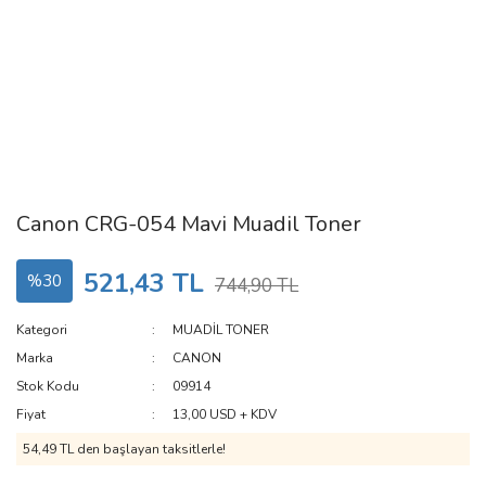
Canon CRG-054 Mavi Muadil Toner
521,43 TL
%30
744,90 TL
Kategori
MUADİL TONER
Marka
CANON
Stok Kodu
09914
Fiyat
13,00 USD + KDV
54,49 TL den başlayan taksitlerle!