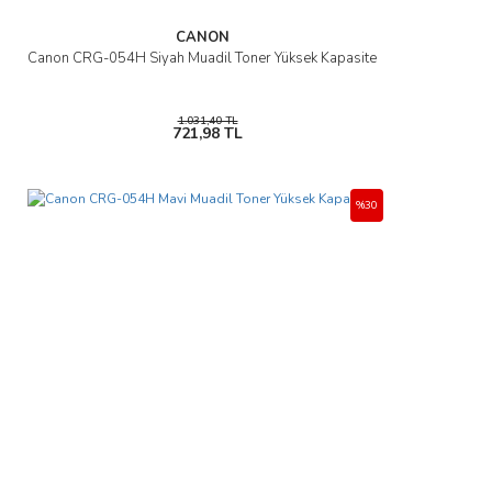
CANON
Canon CRG-054H Siyah Muadil Toner Yüksek Kapasite
1.031,40 TL
721,98 TL
%30