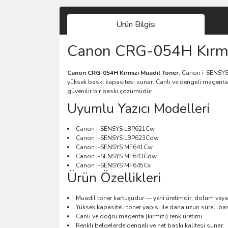
Ürün Bilgisi
Canon CRG-054H Kırmız
Canon CRG-054H Kırmızı Muadil Toner
, Canon i-SENSYS 
yüksek baskı kapasitesi sunar. Canlı ve dengeli magenta (k
güvenilir bir baskı çözümüdür.
Uyumlu Yazıcı Modelleri
Canon i-SENSYS LBP621Cw
Canon i-SENSYS LBP623Cdw
Canon i-SENSYS MF641Cw
Canon i-SENSYS MF643Cdw
Canon i-SENSYS MF645Cx
Ürün Özellikleri
Muadil toner kartuşudur — yeni üretimdir, dolum veya 
Yüksek kapasiteli toner yapısı ile daha uzun süreli ba
Canlı ve doğru magenta (kırmızı) renk üretimi.
Renkli belgelerde dengeli ve net baskı kalitesi sunar.