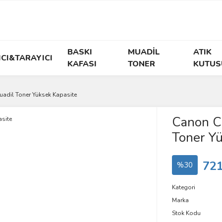
BASKI
MUADİL
ATIK
ICI&TARAYICI
KAFASI
TONER
KUTUS
adil Toner Yüksek Kapasite
Canon C
Toner Yü
721
%30
Kategori
Marka
Stok Kodu