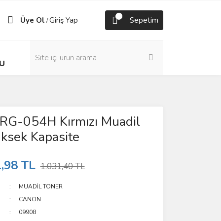
Üye Ol
Giriş Yap
Sepetim
/
U
RG-054H Kırmızı Muadil
ksek Kapasite
,98 TL
1.031,40 TL
MUADİL TONER
CANON
09908