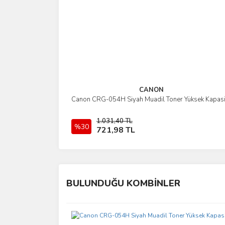
CANON
Canon CRG-054H Siyah Muadil Toner Yüksek Kapasi
İncele
1.031,40 TL
%30
Sepete Ekle
721,98 TL
BULUNDUĞU KOMBİNLER