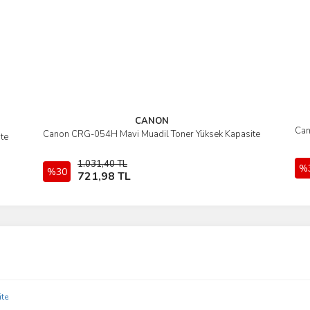
CANON
Can
Canon CRG-054H Mavi Muadil Toner Yüksek Kapasite
İncele
te
1.031,40 TL
%
%30
Sepete Ekle
721,98 TL