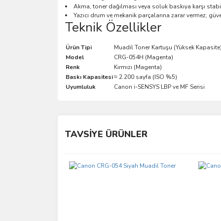
Akma, toner dağılması veya soluk baskıya karşı stabi
Yazıcı drum ve mekanik parçalarına zarar vermez; güve
Teknik Özellikler
Ürün Tipi
Muadil Toner Kartuşu (Yüksek Kapasite
Model
CRG-054H (Magenta)
Renk
Kırmızı (Magenta)
Baskı Kapasitesi
≈ 2.200 sayfa (ISO %5)
Uyumluluk
Canon i-SENSYS LBP ve MF Serisi
Bu ürünün fiyat bilgisi, resim, ürün açıklamalarında 
Görüş ve önerileriniz için teşekkür ederiz.
TAVSİYE ÜRÜNLER
Ürün resmi kalitesiz, bozuk veya görüntülenemiyo
Ürün açıklamasında eksik bilgiler bulunuyor.
Ürün bilgilerinde hatalar bulunuyor.
Ürün fiyatı diğer sitelerden daha pahalı.
Bu ürüne benzer farklı alternatifler olmalı.