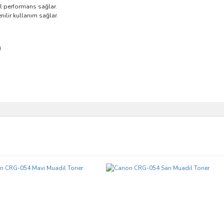
l performans sağlar.
nilir kullanım sağlar.
)
ve diğer konularda yetersiz gördüğünüz noktaları öneri formunu kullanarak taraf
Bu ürüne ilk yorumu siz yapın!
r.
Yorum Yaz