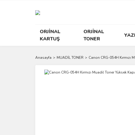
ORJİNAL
ORJİNAL
YAZ
KARTUŞ
TONER
Anasayfa
MUADİL TONER
Canon CRG-054H Kırmızı Mu