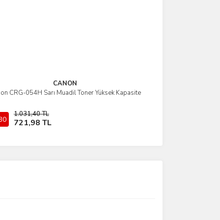
CANON
on CRG-054H Sarı Muadil Toner Yüksek Kapasite
İncele
1.031,40 TL
30
Sepete Ekle
721,98 TL