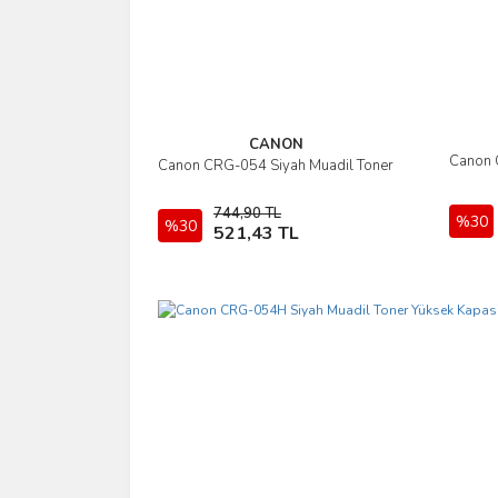
CANON
Canon 
Canon CRG-054 Siyah Muadil Toner
İncele
744,90 TL
%30
%30
Sepete Ekle
521,43 TL