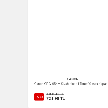
CANON
Canon CRG-054H Siyah Muadil Toner Yüksek Kapasi
İncele
1.031,40 TL
%30
Sepete Ekle
721,98 TL