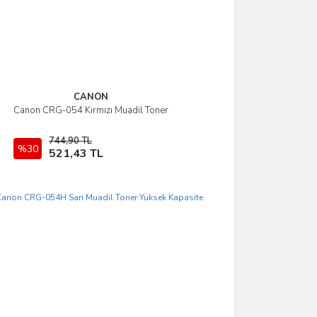
CANON
Canon CRG-054 Kırmızı Muadil Toner
İncele
744,90 TL
%30
Sepete Ekle
521,43 TL