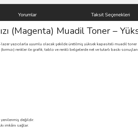
Yorumlar
Taksit Seçenekleri
ı (Magenta) Muadil Toner – Yüks
lazer yazıcılarla uyumlu olacak şekilde üretilmiş yüksek kapasiteli muadil tone
ırmızı) renkler ile grafik, tablo ve renkli belgelerde net ve tutarlı baskı sonuçlar
yenilenmiş değildir.
skı imkânı sağlar.