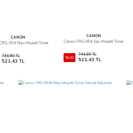
Gönder
CANON
CANON
Canon CRG-054 Sarı Muadil Toner
İncele
CRG-054 Mavi Muadil Toner
İncele
744,90 TL
744,90 TL
%30
Sepete Ekle
Sepete Ekle
521,43 TL
521,43 TL