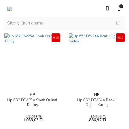
%15
%15
HP
HP
Hp 652 F6V25A Siyah Orjinal
Hp 652 F6V24A Renkli
Kartuş
Orjinal Kartuş
1.215,33 TL
1.043,43 TL
1.033,03 TL
886,92 TL