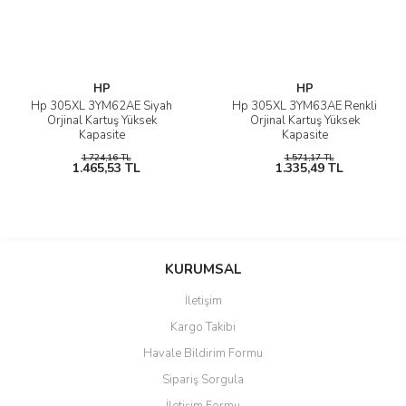
HP
HP
Hp 305XL 3YM62AE Siyah
Hp 305XL 3YM63AE Renkli
Orjinal Kartuş Yüksek
Orjinal Kartuş Yüksek
Kapasite
Kapasite
1.724,16 TL
1.571,17 TL
1.465,53 TL
1.335,49 TL
KURUMSAL
İletişim
Kargo Takibi
Havale Bildirim Formu
Sipariş Sorgula