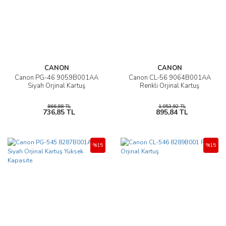
CANON
CANON
Canon PG-46 9059B001AA
Canon CL-56 9064B001AA
Siyah Orjinal Kartuş
Renkli Orjinal Kartuş
866,88 TL
1.053,92 TL
736,85 TL
895,84 TL
%15
%15