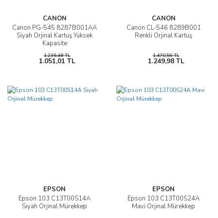
CANON
CANON
Canon PG-545 8287B001AA
Canon CL-546 8289B001
Siyah Orjinal Kartuş Yüksek
Renkli Orjinal Kartuş
Kapasite
1.236,48 TL
1.470,56 TL
1.051,01 TL
1.249,98 TL
EPSON
EPSON
Epson 103 C13T00S14A
Epson 103 C13T00S24A
Siyah Orjinal Mürekkep
Mavi Orjinal Mürekkep