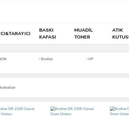
BASKI
MUADİL
ATIK
ICI&TARAYICI
KAFASI
TONER
KUTUS
NON
Brother
HP
toktakiler