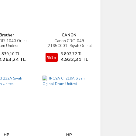
Brother
CANON
DR-1040 Orjinal
Canon CRG-049
İncele
İncele
um Ünitesi
(2165C001) Siyah Orjinal
Drum Ünitesi
3.839,10 TL
5.802,72 TL
Sepete Ekle
%15
Sepete Ekle
3.263,24 TL
4.932,31 TL
HP
HP