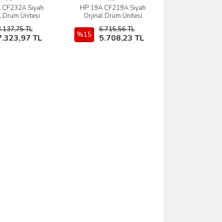
 CF232A Siyah
HP 19A CF219A Siyah
İncele
İncele
l Drum Ünitesi
Orjinal Drum Ünitesi
8.137,75 TL
6.715,56 TL
Sepete Ekle
%15
Sepete Ekle
7.323,97 TL
5.708,23 TL