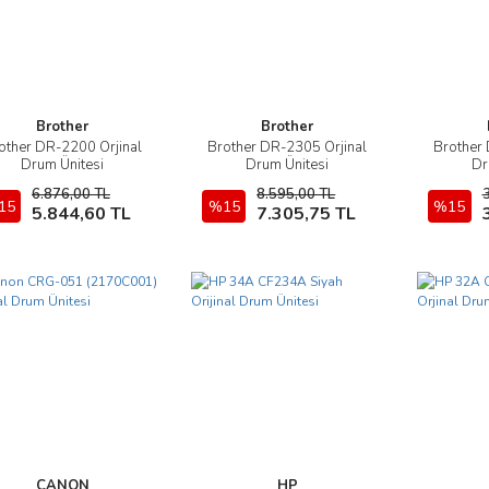
Brother
Brother
other DR-2200 Orjinal
Brother DR-2305 Orjinal
Brother 
İncele
İncele
Drum Ünitesi
Drum Ünitesi
Dr
6.876,00 TL
8.595,00 TL
15
Sepete Ekle
%15
Sepete Ekle
%15
5.844,60 TL
7.305,75 TL
CANON
HP