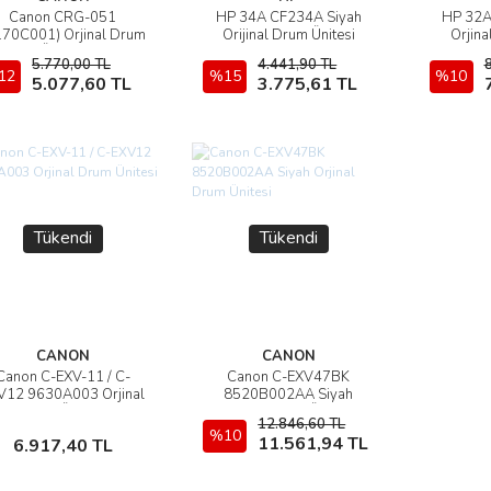
Canon CRG-051
HP 34A CF234A Siyah
HP 32A
İncele
İncele
170C001) Orjinal Drum
Orijinal Drum Ünitesi
Orjina
Ünitesi
5.770,00 TL
4.441,90 TL
12
Sepete Ekle
%15
Sepete Ekle
%10
5.077,60 TL
3.775,61 TL
Tükendi
Tükendi
CANON
CANON
Canon C-EXV-11 / C-
Canon C-EXV47BK
İncele
İncele
V12 9630A003 Orjinal
8520B002AA Siyah
Drum Ünitesi
Orjinal Drum Ünitesi
12.846,60 TL
Stokta Yok
%10
Stokta Yok
11.561,94 TL
6.917,40 TL