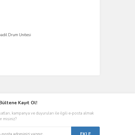
dil Drum Ünitesi
e
Ekle
Bültene Kayıt Ol!
satları, kampanya ve duyuruları ile ilgili e-posta almak
er misiniz?
EKLE