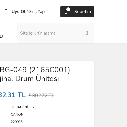
Üye Ol
Giriş Yap
Sepetim
/
U
CRG-049 (2165C001)
jinal Drum Ünitesi
32,31 TL
5.802,72 TL
DRUM ÜNİTESİ
CANON
229935