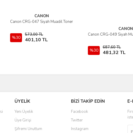
Gönder
CANON
Canon CRG-047 Siyah Muadil Toner
İncele
CANON
573,00 TL
Canon CRG-049 Siyah Mua
İncel
%30
Sepete Ekle
401,10 TL
687,60 TL
%30
Sepete 
481,32 TL
ÜYELİK
BİZİ TAKİP EDİN
E-
si
Yeni Üyelik
Facebook
Fır
ist
Üye Girişi
Twitter
Şifremi Unuttum
Instagram