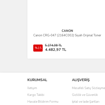
CANON
Canon CRG-047 (2164C002) Siyah Orijinal Toner
İncele
5.274,08 TL
%15
Sepete Ekle
4.482,97 TL
KURUMSAL
ALIŞVERİŞ
İletişim
Mesafeli Satış Sözleşme
Kargo Takibi
Gizlilik ve Güvenlik
Havale Bildirim Formu
İptal ve İade Şartları