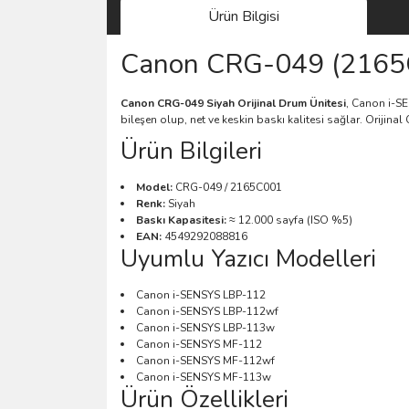
Ürün Bilgisi
Canon CRG-049 (2165C0
Canon CRG-049 Siyah Orijinal Drum Ünitesi
, Canon i-SE
bileşen olup, net ve keskin baskı kalitesi sağlar. Oriji
Ürün Bilgileri
Model:
CRG-049 / 2165C001
Renk:
Siyah
Baskı Kapasitesi:
≈ 12.000 sayfa (ISO %5)
EAN:
4549292088816
Uyumlu Yazıcı Modelleri
Canon i-SENSYS LBP-112
Canon i-SENSYS LBP-112wf
Canon i-SENSYS LBP-113w
Canon i-SENSYS MF-112
Canon i-SENSYS MF-112wf
Canon i-SENSYS MF-113w
Ürün Özellikleri