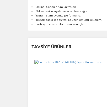
Orijinal Canon drum ünitesidir.
Net ve keskin siyah baskı kalitesi sağlar.
Yazıcı ile tam uyumlu performans.
Yüksek baskı kapasitesi ile uzun ömürlü kullanım.
Profesyonel ve stabil baskı sonuçları.
Bu ürünün fiyat bilgisi, resim, ürün açıklamalarında 
Görüş ve önerileriniz için teşekkür ederiz.
TAVSİYE ÜRÜNLER
Ürün resmi kalitesiz, bozuk veya görüntülenemiyo
Ürün açıklamasında eksik bilgiler bulunuyor.
Ürün bilgilerinde hatalar bulunuyor.
Ürün fiyatı diğer sitelerden daha pahalı.
Bu ürüne benzer farklı alternatifler olmalı.