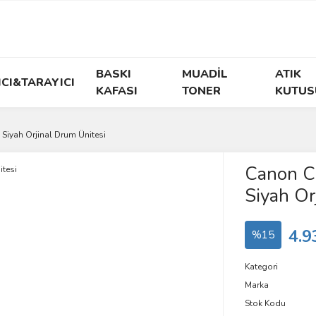
BASKI
MUADİL
ATIK
ICI&TARAYICI
KAFASI
TONER
KUTUS
iyah Orjinal Drum Ünitesi
Canon 
Siyah Or
4.9
%15
Kategori
Marka
Stok Kodu