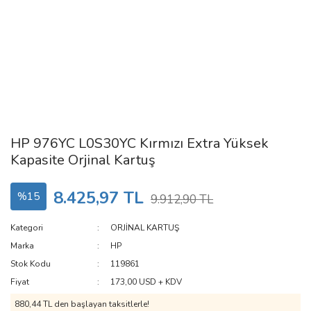
HP 976YC L0S30YC Kırmızı Extra Yüksek
Kapasite Orjinal Kartuş
8.425,97 TL
%15
9.912,90 TL
Kategori
ORJİNAL KARTUŞ
Marka
HP
Stok Kodu
119861
Fiyat
173,00 USD + KDV
880,44 TL den başlayan taksitlerle!