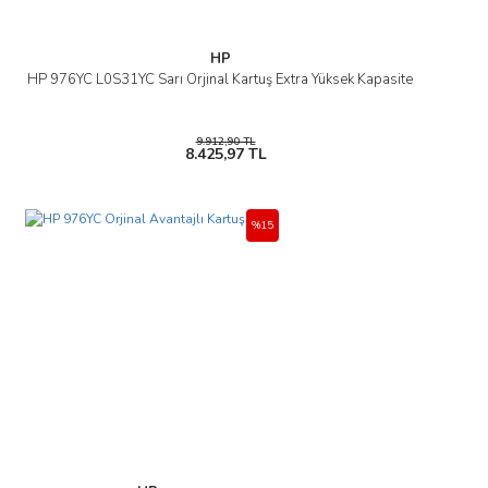
HP
HP 976YC L0S31YC Sarı Orjinal Kartuş Extra Yüksek Kapasite
9.912,90 TL
8.425,97 TL
%15