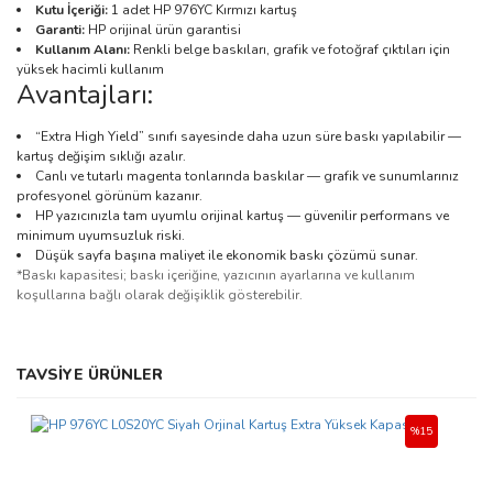
Kutu İçeriği:
1 adet HP 976YC Kırmızı kartuş
Garanti:
HP orijinal ürün garantisi
Kullanım Alanı:
Renkli belge baskıları, grafik ve fotoğraf çıktıları için
yüksek hacimli kullanım
Avantajları:
“Extra High Yield” sınıfı sayesinde daha uzun süre baskı yapılabilir —
kartuş değişim sıklığı azalır.
Canlı ve tutarlı magenta tonlarında baskılar — grafik ve sunumlarınız
profesyonel görünüm kazanır.
HP yazıcınızla tam uyumlu orijinal kartuş — güvenilir performans ve
minimum uyumsuzluk riski.
Düşük sayfa başına maliyet ile ekonomik baskı çözümü sunar.
*Baskı kapasitesi; baskı içeriğine, yazıcının ayarlarına ve kullanım
koşullarına bağlı olarak değişiklik gösterebilir.
Bu ürünün fiyat bilgisi, resim, ürün açıklamalarında ve diğer
TAVSİYE ÜRÜNLER
konularda yetersiz gördüğünüz noktaları öneri formunu kullanarak
Bu ürüne ilk yorumu siz yapın!
tarafımıza iletebilirsiniz.
Görüş ve önerileriniz için teşekkür ederiz.
%15
Yorum Yaz
Ürün resmi kalitesiz, bozuk veya görüntülenemiyor.