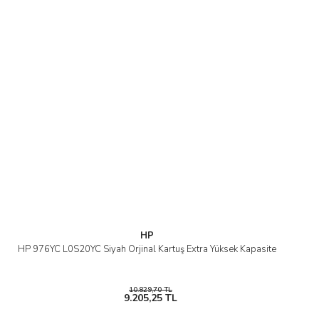
Ürün açıklamasında eksik bilgiler bulunuyor.
Ürün bilgilerinde hatalar bulunuyor.
Ürün fiyatı diğer sitelerden daha pahalı.
Bu ürüne benzer farklı alternatifler olmalı.
Gönder
HP
HP 976YC L0S20YC Siyah Orjinal Kartuş Extra Yüksek Kapasite
10.829,70 TL
9.205,25 TL