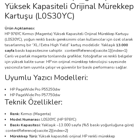
Yüksek Kapasiteli Orijinal Mürekkep
Kartuşu (L0S30YC)
Ürün Açıklaması:
HP 976YC Kırmızı (Magenta) Yüksek Kapasiteli Orijinal Mürekkep Kartuşu
(L0S30YC), yoğun renkli baskı gereksinimi olan kullanıcılar için özel olarak
tasarlanmış bir “XL / Extra High Yield” kartuş modelidir. Yaklaşık
13.000
sayfa
baskı kapasitesine sahiptir. :contentReference[oaicite:1]{index=1}
Canlı ve parlak magenta tonlarında grafikler, fotoğraflar ve renkli belgeler
için yüksek kalite sunar. HP’nin orijinal mürekkep teknolojisi sayesinde
yazıcınızla tam uyumla çalışır ve güvenilir bir baskı performansı sağlar.
Uyumlu Yazıcı Modelleri:
HP PageWide Pro P55250dw
HP PageWide Pro P57750dw
Teknik Özellikler:
Renk:
Kırmızı (Magenta)
Model Numarası:
L0S30YC (HP 976YC)
Baskı Kapasitesi:
Yaklaşık ~13.000 sayfa (%5 baskı yoğunluğuna göre)
:contentReference[oaicite:2]{index=2}
Mürekkep Türü:
Yüksek kapasiteli orijinal HP renkli mürekkep