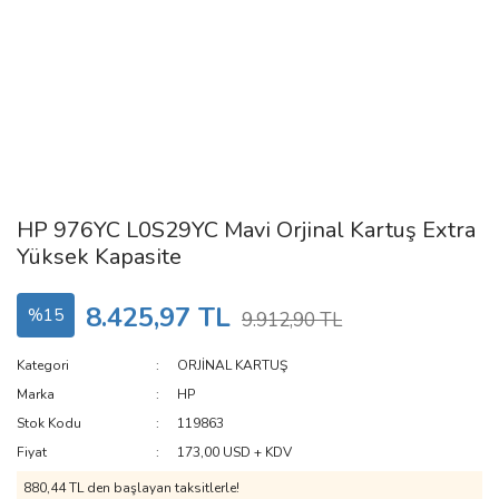
HP 976YC L0S29YC Mavi Orjinal Kartuş Extra
Yüksek Kapasite
8.425,97 TL
%15
9.912,90 TL
Kategori
ORJİNAL KARTUŞ
Marka
HP
Stok Kodu
119863
Fiyat
173,00 USD + KDV
880,44 TL den başlayan taksitlerle!