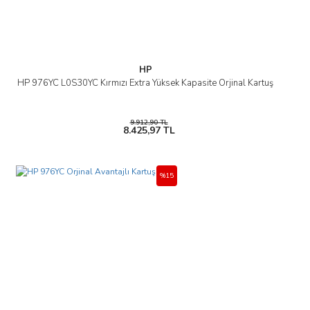
HP
HP 976YC L0S30YC Kırmızı Extra Yüksek Kapasite Orjinal Kartuş
9.912,90 TL
8.425,97 TL
%15