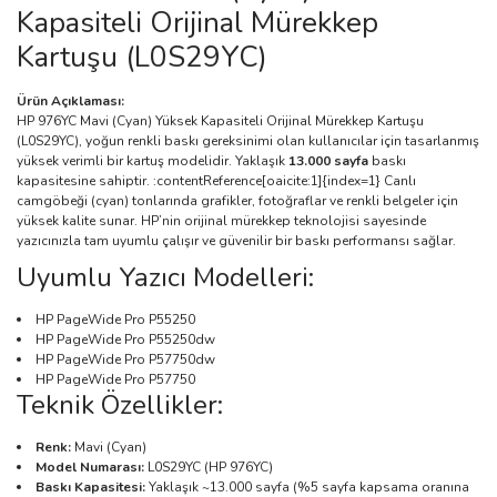
Kapasiteli Orijinal Mürekkep
Kartuşu (L0S29YC)
Ürün Açıklaması:
HP 976YC Mavi (Cyan) Yüksek Kapasiteli Orijinal Mürekkep Kartuşu
(L0S29YC), yoğun renkli baskı gereksinimi olan kullanıcılar için tasarlanmış
yüksek verimli bir kartuş modelidir. Yaklaşık
13.000 sayfa
baskı
kapasitesine sahiptir. :contentReference[oaicite:1]{index=1} Canlı
camgöbeği (cyan) tonlarında grafikler, fotoğraflar ve renkli belgeler için
yüksek kalite sunar. HP’nin orijinal mürekkep teknolojisi sayesinde
yazıcınızla tam uyumlu çalışır ve güvenilir bir baskı performansı sağlar.
Uyumlu Yazıcı Modelleri:
HP PageWide Pro P55250
HP PageWide Pro P55250dw
HP PageWide Pro P57750dw
HP PageWide Pro P57750
Teknik Özellikler:
Renk:
Mavi (Cyan)
Model Numarası:
L0S29YC (HP 976YC)
Baskı Kapasitesi:
Yaklaşık ~13.000 sayfa (%5 sayfa kapsama oranına