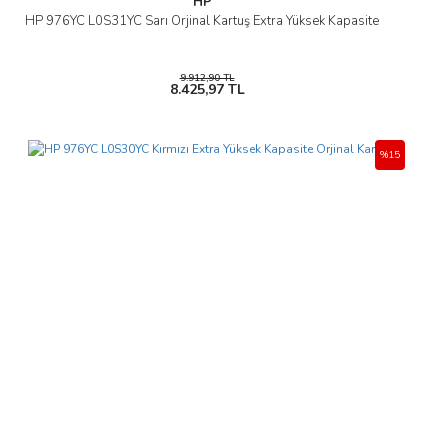
HP
HP 976YC L0S31YC Sarı Orjinal Kartuş Extra Yüksek Kapasite
9.912,90 TL
8.425,97 TL
%15