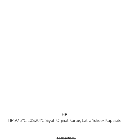
Yorum Yaz
Ürün resmi kalitesiz, bozuk veya görüntülenemiyor.
Ürün açıklamasında eksik bilgiler bulunuyor.
Ürün bilgilerinde hatalar bulunuyor.
Ürün fiyatı diğer sitelerden daha pahalı.
Bu ürüne benzer farklı alternatifler olmalı.
Gönder
HP
HP 976YC L0S20YC Siyah Orjinal Kartuş Extra Yüksek Kapasite
10.829,70 TL