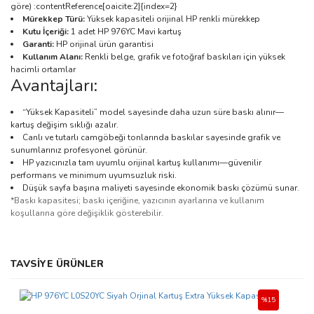
göre) :contentReference[oaicite:2]{index=2}
Mürekkep Türü:
Yüksek kapasiteli orijinal HP renkli mürekkep
Kutu İçeriği:
1 adet HP 976YC Mavi kartuş
Garanti:
HP orijinal ürün garantisi
Kullanım Alanı:
Renkli belge, grafik ve fotoğraf baskıları için yüksek
hacimli ortamlar
Avantajları:
“Yüksek Kapasiteli” model sayesinde daha uzun süre baskı alınır—
kartuş değişim sıklığı azalır.
Canlı ve tutarlı camgöbeği tonlarında baskılar sayesinde grafik ve
sunumlarınız profesyonel görünür.
HP yazıcınızla tam uyumlu orijinal kartuş kullanımı—güvenilir
performans ve minimum uyumsuzluk riski.
Düşük sayfa başına maliyeti sayesinde ekonomik baskı çözümü sunar.
*Baskı kapasitesi; baskı içeriğine, yazıcının ayarlarına ve kullanım
koşullarına göre değişiklik gösterebilir.
Bu ürünün fiyat bilgisi, resim, ürün açıklamalarında ve diğer
TAVSİYE ÜRÜNLER
konularda yetersiz gördüğünüz noktaları öneri formunu kullanarak
Bu ürüne ilk yorumu siz yapın!
tarafımıza iletebilirsiniz.
Görüş ve önerileriniz için teşekkür ederiz.
%15