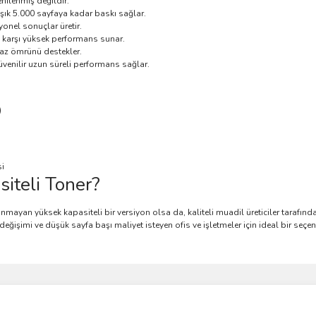
nilenmiş değildir.
aşık 5.000 sayfaya kadar baskı sağlar.
yonel sonuçlar üretir.
a karşı yüksek performans sunar.
haz ömrünü destekler.
üvenilir uzun süreli performans sağlar.
)
si
iteli Toner?
ayan yüksek kapasiteli bir versiyon olsa da, kaliteli muadil üreticiler tarafından
eğişimi ve düşük sayfa başı maliyet isteyen ofis ve işletmeler için ideal bir seçe
.
ve diğer konularda yetersiz gördüğünüz noktaları öneri formunu kullanarak taraf
Bu ürüne ilk yorumu siz yapın!