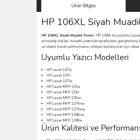
Ürün Bilgisi
HP 106XL Siyah Muadil
HP 106XL Siyah Muadil Toner
, HP 106A ile uyumlu LaserJ
almadığı halde, muadil üreticiler tarafından geliştirilmi
ve stabil baskı performansı isteyen kullanıcılar için ideal 
Uyumlu Yazıcı Modelleri
HP Laser 107a
HP Laser 107r
HP Laser 107w
HP Laser MFP 135a
HP Laser MFP 135r
HP Laser MFP 135w
HP Laser MFP 137fnw
HP Laser MFP 137fwg
HP Laser MFP 138fnw
HP Laser MFP 138fw
Ürün Kalitesi ve Performan