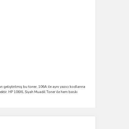
 geliştirilmiş bu toner, 106A ile aynı yazıcı kodlarına
nektir. HP 106XL Siyah Muadil Toner ile hem baskı
ımıza iletebilirsiniz.