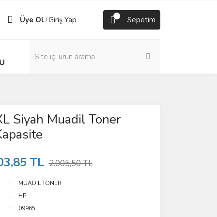
Üye Ol
Giriş Yap
Sepetim
/
U
L Siyah Muadil Toner
apasite
03,85 TL
2.005,50 TL
MUADİL TONER
HP
09965