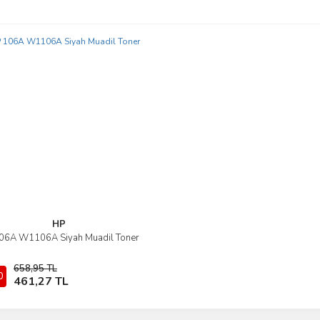
r.
Yorum Yaz
Gönder
HP
06A W1106A Siyah Muadil Toner
İncele
658,95 TL
0
Sepete Ekle
461,27 TL