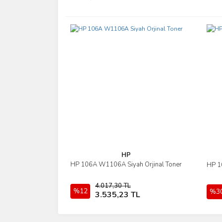
Ürün resmi kalitesiz, bozuk veya görüntülenemiyo
Ürün açıklamasında eksik bilgiler bulunuyor.
Ürün bilgilerinde hatalar bulunuyor.
Ürün fiyatı diğer sitelerden daha pahalı.
Bu ürüne benzer farklı alternatifler olmalı.
HP
HP 106A W1106A Siyah Orjinal Toner
HP 1
İncele
4.017,30 TL
%12
Sepete Ekle
%3
3.535,23 TL