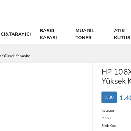
BASKI
MUADİL
ATIK
ICI&TARAYICI
KAFASI
TONER
KUTUS
er Yüksek Kapasite
HP 106X
Yüksek K
1.4
%30
Kategori
Marka
Stok Kodu