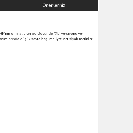
Önerileriniz
 HP’nin orijinal ürün portföyünde “XL” versiyonu yer
lanımlarında düşük sayfa başı maliyet, net siyah metinler