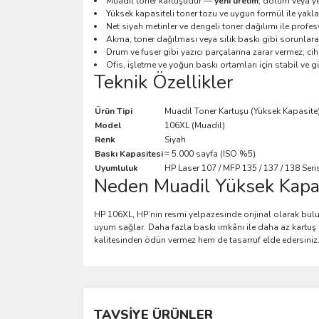
Muadil toner kartuşudur —
yeni üretim
, dolum veya ye
Yüksek kapasiteli toner tozu ve uygun formül ile yakl
Net siyah metinler ve dengeli toner dağılımı ile profes
Akma, toner dağılması veya silik baskı gibi sorunlar
Drum ve fuser gibi yazıcı parçalarına zarar vermez; ci
Ofis, işletme ve yoğun baskı ortamları için stabil ve g
Teknik Özellikler
Ürün Tipi
Muadil Toner Kartuşu (Yüksek Kapasite
Model
106XL (Muadil)
Renk
Siyah
Baskı Kapasitesi
≈ 5.000 sayfa (ISO %5)
Uyumluluk
HP Laser 107 / MFP 135 / 137 / 138 Seri
Neden Muadil Yüksek Kapas
HP 106XL, HP’nin resmi yelpazesinde orijinal olarak bulunm
uyum sağlar. Daha fazla baskı imkânı ile daha az kartuş d
kalitesinden ödün vermez hem de tasarruf elde edersiniz
Bu ürünün fiyat bilgisi, resim, ürün açıklamalarında 
Görüş ve önerileriniz için teşekkür ederiz.
TAVSİYE ÜRÜNLER