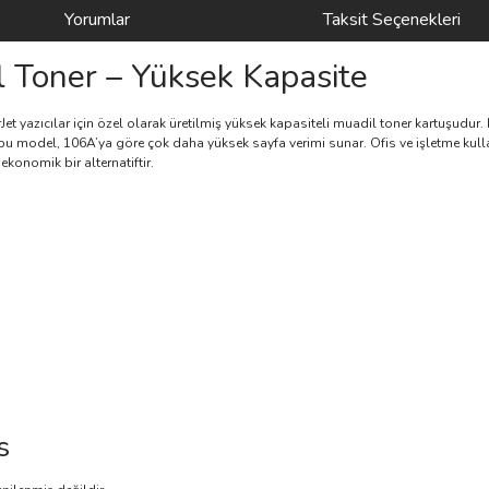
Yorumlar
Taksit Seçenekleri
 Toner – Yüksek Kapasite
et yazıcılar için özel olarak üretilmiş yüksek kapasiteli muadil toner kartuşudur.
ş bu model, 106A’ya göre çok daha yüksek sayfa verimi sunar. Ofis ve işletme kul
ekonomik bir alternatiftir.
s