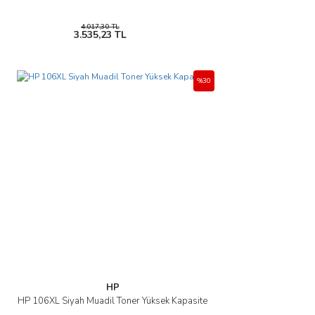
Gönder
4.017,30 TL
3.535,23 TL
%30
HP
HP 106XL Siyah Muadil Toner Yüksek Kapasite