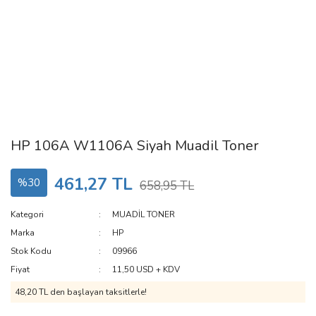
HP 106A W1106A Siyah Muadil Toner
461,27 TL
%30
658,95 TL
Kategori
MUADİL TONER
Marka
HP
Stok Kodu
09966
Fiyat
11,50 USD + KDV
48,20 TL den başlayan taksitlerle!