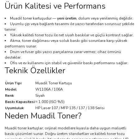
Ürün Kalitesi ve Performans
Muadil toner kartuşudur —
yeni üretim
, dolum veya yenilenmiş değildir.
Uyumlu çip veya bağlantı tasarımı ile yazıcı tarafından sorunsuz şekilde
tanınır.
Yüksek kaliteli toner tozu ile net siyah baskılar ve güçlü kontrast sağlar.
Akma, toner dağılması veya soluk baskı gibi sorunlara karşı yüksek
performans sunar.
Drum ve fuser gibi yazıcı parçalarına zarar vermez; cihaz ömrünü
destekler.
Ofis ve ev kullanımı için stabil ve güvenilir baskı performansı sağlar.
Teknik Özellikler
Ürün Tipi
Muadil Toner Kartuşu
Model
W1106A / 106A
Renk
Siyah
Baskı Kapasitesi
≈ 1.000 (ISO %5)
Uyumluluk
HP Laser 107 / MFP 135 / 137 / 138 Serisi
Neden Muadil Toner?
Muadil toner kartuşlar, orijinal modellere kıyasla daha uygun maliyetli
baskı çözümleri sunar. Doğru üretim standartları ve kaliteli toner tozu