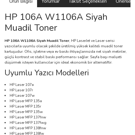
Ürün Bilgisi
Yorumlar
Taksit Seçenekleri
Önerilerin
HP 106A W1106A Siyah
Muadil Toner
HP 106A W1106A Siyah Muadil Toner
, HP LaserJet ve Laser serisi
yazıcılarla uyumlu olacak şekilde üretilmiş yüksek kaliteli muadil toner
kartuşudur. Ofis, işletme veya ev baskı ihtiyaçlarınızda net siyah metinler,
güçlü kontrast ve stabil baskı performansı sağlar. Sayfa başı maliyeti
düşürmek isteyen kullanıcılar için ideal ekonomik bir alternatiftir.
Uyumlu Yazıcı Modelleri
HP Laser 107a
HP Laser 107r
HP Laser 107w
HP Laser MFP 135a
HP Laser MFP 135r
HP Laser MFP 135w
HP Laser MFP 137fnw
HP Laser MFP 137fwg
HP Laser MFP 138fnw
HP Laser MFP 138fw