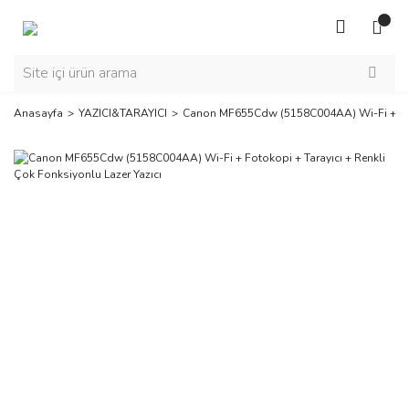
Anasayfa
YAZICI&TARAYICI
Canon MF655Cdw (5158C004AA) Wi-Fi + Fotok