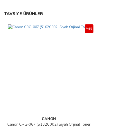
Bu ürünün fiyat bilgisi, resim, ürün açıklamalarında ve diğer
TAVSİYE ÜRÜNLER
konularda yetersiz gördüğünüz noktaları öneri formunu kullanarak
Bu ürüne ilk yorumu siz yapın!
tarafımıza iletebilirsiniz.
Görüş ve önerileriniz için teşekkür ederiz.
%15
Yorum Yaz
Ürün resmi kalitesiz, bozuk veya görüntülenemiyor.
Ürün açıklamasında eksik bilgiler bulunuyor.
Ürün bilgilerinde hatalar bulunuyor.
Ürün fiyatı diğer sitelerden daha pahalı.
Bu ürüne benzer farklı alternatifler olmalı.
Gönder
CANON
Canon CRG-067 (5102C002) Siyah Orjinal Toner