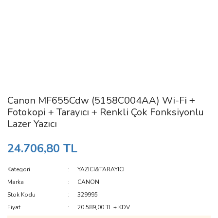
Canon MF655Cdw (5158C004AA) Wi-Fi +
Fotokopi + Tarayıcı + Renkli Çok Fonksiyonlu
Lazer Yazıcı
24.706,80 TL
Kategori
YAZICI&TARAYICI
Marka
CANON
Stok Kodu
329995
Fiyat
20.589,00 TL + KDV