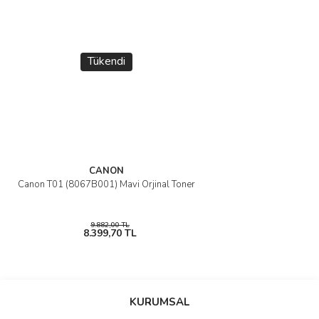
Tükendi
CANON
Canon T01 (8067B001) Mavi Orjinal Toner
9.882,00 TL
8.399,70 TL
KURUMSAL