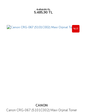
6.454,00 TL
5.485,90 TL
%15
CANON
Canon CRG-067 (5101C002) Mavi Orjinal Toner