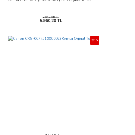
Canon CRG-067 (5099C002) Sarı Orjinal Toner
7.012,00 TL
5.960,20 TL
%15