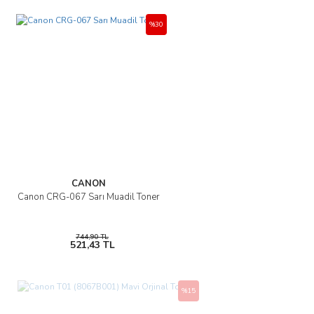
%30
CANON
Canon CRG-067 Sarı Muadil Toner
744,90 TL
521,43 TL
%15