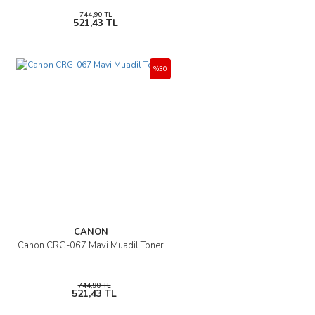
744,90 TL
521,43 TL
%30
CANON
Canon CRG-067 Mavi Muadil Toner
744,90 TL
521,43 TL