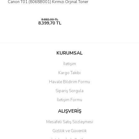
Canon T01 (8068B001) Kırmızı Orjinal Toner
9.882,00 TL
8.399,70 TL
KURUMSAL
İletişim
Kargo Takibi
Havale Bildirim Formu
Sipariş Sorgula
İletişim Formu
ALIŞVERİŞ
Mesafeli Satış Sözleşmesi
Gizlilik ve Güvenlik