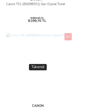
Canon T01 (8069B001) Sarı Orjinal Toner
9.882,00 TL
8.399,70 TL
%15
Tükendi
CANON