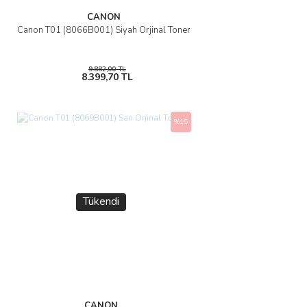
CANON
Gönder
Canon T01 (8066B001) Siyah Orjinal Toner
9.882,00 TL
8.399,70 TL
%15
Tükendi
CANON