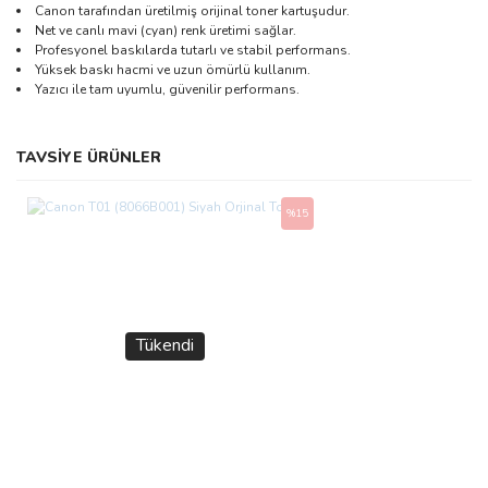
Canon tarafından üretilmiş orijinal toner kartuşudur.
Net ve canlı mavi (cyan) renk üretimi sağlar.
Profesyonel baskılarda tutarlı ve stabil performans.
Yüksek baskı hacmi ve uzun ömürlü kullanım.
Yazıcı ile tam uyumlu, güvenilir performans.
Bu ürünün fiyat bilgisi, resim, ürün açıklamalarında ve diğer
TAVSİYE ÜRÜNLER
konularda yetersiz gördüğünüz noktaları öneri formunu kullanarak
Bu ürüne ilk yorumu siz yapın!
tarafımıza iletebilirsiniz.
Görüş ve önerileriniz için teşekkür ederiz.
%15
Yorum Yaz
Ürün resmi kalitesiz, bozuk veya görüntülenemiyor.
Ürün açıklamasında eksik bilgiler bulunuyor.
Ürün bilgilerinde hatalar bulunuyor.
Tükendi
Ürün fiyatı diğer sitelerden daha pahalı.
Bu ürüne benzer farklı alternatifler olmalı.