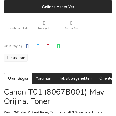
Gelince Haber Ver
Tavsiye Et
Yorum Yaz
Ürün Paylaş :
Karşılaştır
Ürün Bilgisi
Yorumlar
Taksit Seçenekleri
Önerilerin
Canon T01 (8067B001) Mavi
Orijinal Toner
Canon T01 Mavi Orijinal Toner
, Canon imagePRESS serisi renkli lazer