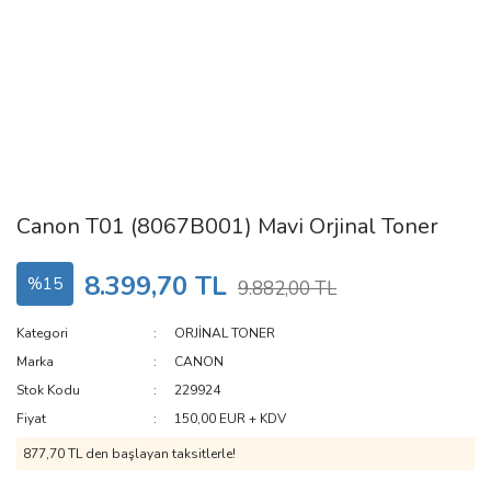
Canon T01 (8067B001) Mavi Orjinal Toner
8.399,70 TL
%15
9.882,00 TL
Kategori
ORJİNAL TONER
Marka
CANON
Stok Kodu
229924
Fiyat
150,00 EUR + KDV
877,70 TL den başlayan taksitlerle!