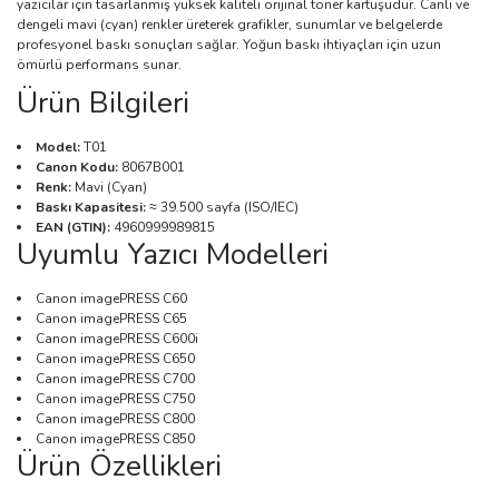
yazıcılar için tasarlanmış yüksek kaliteli orijinal toner kartuşudur. Canlı ve
dengeli mavi (cyan) renkler üreterek grafikler, sunumlar ve belgelerde
profesyonel baskı sonuçları sağlar. Yoğun baskı ihtiyaçları için uzun
ömürlü performans sunar.
Ürün Bilgileri
Model:
T01
Canon Kodu:
8067B001
Renk:
Mavi (Cyan)
Baskı Kapasitesi:
≈ 39.500 sayfa (ISO/IEC)
EAN (GTIN):
4960999989815
Uyumlu Yazıcı Modelleri
Canon imagePRESS C60
Canon imagePRESS C65
Canon imagePRESS C600i
Canon imagePRESS C650
Canon imagePRESS C700
Canon imagePRESS C750
Canon imagePRESS C800
Canon imagePRESS C850
Ürün Özellikleri