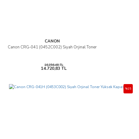
Gönder
CANON
Canon CRG-041 (0452C002) Siyah Orjinal Toner
16.356,48 TL
14.720,83 TL
%15