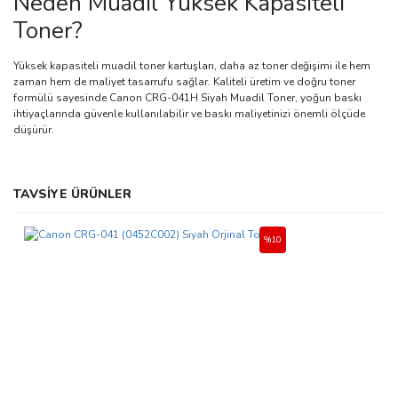
Neden Muadil Yüksek Kapasiteli
Toner?
Yüksek kapasiteli muadil toner kartuşları, daha az toner değişimi ile hem
zaman hem de maliyet tasarrufu sağlar. Kaliteli üretim ve doğru toner
formülü sayesinde Canon CRG-041H Siyah Muadil Toner, yoğun baskı
ihtiyaçlarında güvenle kullanılabilir ve baskı maliyetinizi önemli ölçüde
düşürür.
Bu ürünün fiyat bilgisi, resim, ürün açıklamalarında ve diğer
TAVSİYE ÜRÜNLER
konularda yetersiz gördüğünüz noktaları öneri formunu kullanarak
Bu ürüne ilk yorumu siz yapın!
tarafımıza iletebilirsiniz.
Görüş ve önerileriniz için teşekkür ederiz.
%10
Yorum Yaz
Ürün resmi kalitesiz, bozuk veya görüntülenemiyor.
Ürün açıklamasında eksik bilgiler bulunuyor.
Ürün bilgilerinde hatalar bulunuyor.
Ürün fiyatı diğer sitelerden daha pahalı.
Bu ürüne benzer farklı alternatifler olmalı.