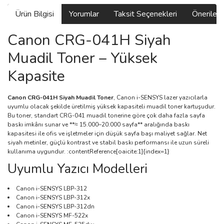
Ürün Bilgisi
Yorumlar
Taksit Seçenekleri
Önerilerin
Canon CRG-041H Siyah
Muadil Toner – Yüksek
Kapasite
Canon CRG-041H Siyah Muadil Toner
, Canon i-SENSYS lazer yazıcılarla
uyumlu olacak şekilde üretilmiş yüksek kapasiteli muadil toner kartuşudur.
Bu toner, standart CRG-041 muadil tonerine göre çok daha fazla sayfa
baskı imkânı sunar ve **≈ 15.000–20.000 sayfa** aralığında baskı
kapasitesi ile ofis ve işletmeler için düşük sayfa başı maliyet sağlar. Net
siyah metinler, güçlü kontrast ve stabil baskı performansı ile uzun süreli
kullanıma uygundur. :contentReference[oaicite:1]{index=1}
Uyumlu Yazıcı Modelleri
Canon i-SENSYS LBP-312
Canon i-SENSYS LBP-312x
Canon i-SENSYS LBP-312dn
Canon i-SENSYS MF-522x