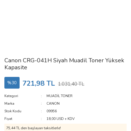
Canon CRG-041H Siyah Muadil Toner Yüksek
Kapasite
721,98 TL
%30
1.031,40 TL
Kategori
MUADİL TONER
Marka
CANON
Stok Kodu
09956
Fiyat
18,00 USD + KDV
75,44 TL den başlayan taksitlerle!