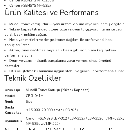
Canon i-SENSYS MF-525dw
Canon i-SENSYS MF-525x
Ürün Kalitesi ve Performans
Muadil toner kartuşudur —
yeni üretim
, dolum veya yenilenmiş değildir.
Yüksek kapasiteli muadil toner tozu ve uyumlu çip/yorumlama ile uzun
süreli baskı imkânı sağlar.
Net siyah metinler ve dengeli toner dağılımı ile profesyonel baskı
sonuçları üretir.
Akma, toner dağılması veya silik baskı gibi sorunlara karşı yüksek
performans sunar.
Drum ve yazıcı mekanik parçalarına zarar vermez; cihaz ömrünü
destekler.
Ofis ve işletme kullanımına uygun stabil ve güvenilir performans sunar.
Teknik Özellikler
Ürün Tipi
Muadil Toner Kartuşu (Yüksek Kapasite)
Model
CRG-041H
Renk
Siyah
Baskı
≈ 15.000–20.000 sayfa (ISO %5)
Kapasitesi
Canon i-SENSYS LBP-312 / LBP-312x / LBP-312dn / MF-522x /
Uyumluluk
MF-525dw / MF-525x