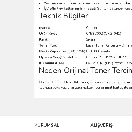
Yazıcıyı korur:
Toner tozu ve mekanik uyum açısından 
İş / ofis / ev kullanımı için ideal:
Günlük belgeler, rapor
Teknik Bilgiler
Marka
Canon
Ürün Kodu
0452C002 (CRG-041)
Renk
Siyah
Toner Türü
Lazer Toner Kartuşu – Orijina
Baskı Kapasitesi (ISO / %5)
≈ 10.000 sayfa
Uyumlu Seri / Modeller
Canon i-SENSYS / LBP / MF —
Kullanım Alanı
Ev, Ofis, Küçük işletme, Rap
Neden Orijinal Toner Tercih
Orijinal Canon CRG-041 toner; baskı kalitesi, sayfa verim
kalıntısı veya yazıcı arızası riskleri; bu orijinal kartuş il
Bu ürünün fiyat bilgisi, resim, ürün açıklamalarında 
Görüş ve önerileriniz için teşekkür ederiz.
KURUMSAL
ALIŞVERİŞ
Ürün resmi kalitesiz, bozuk veya görüntülenemiyo