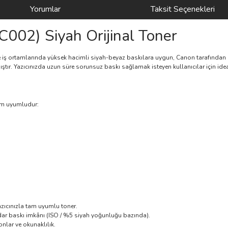
Yorumlar
Taksit Seçenekleri
02) Siyah Orijinal Toner
ve iş ortamlarında yüksek hacimli siyah-beyaz baskılara uygun, Canon tarafından ür
ştır. Yazıcınızda uzun süre sorunsuz baskı sağlamak isteyen kullanıcılar için id
tam uyumludur:
zıcınızla tam uyumlu toner.
ar baskı imkânı (ISO / %5 siyah yoğunluğu bazında).
nlar ve okunaklılık.