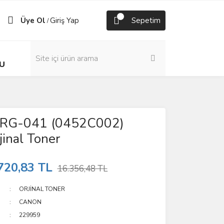
Üye Ol
Giriş Yap
Sepetim
/
U
CRG-041 (0452C002)
jinal Toner
720,83 TL
16.356,48 TL
ORJİNAL TONER
CANON
229959