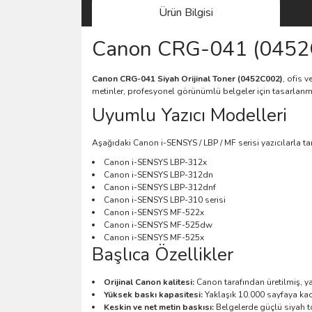
Ürün Bilgisi
Canon CRG-041 (0452C0
Canon CRG-041 Siyah Orijinal Toner (0452C002)
, ofis 
metinler, profesyonel görünümlü belgeler için tasarlanmı
Uyumlu Yazıcı Modelleri
Aşağıdaki Canon i-SENSYS / LBP / MF serisi yazıcılarla 
Canon i-SENSYS LBP-312x
Canon i-SENSYS LBP-312dn
Canon i-SENSYS LBP-312dnf
Canon i-SENSYS LBP-310 serisi
Canon i-SENSYS MF-522x
Canon i-SENSYS MF-525dw
Canon i-SENSYS MF-525x
Başlıca Özellikler
Orijinal Canon kalitesi:
Canon tarafından üretilmiş, ya
Yüksek baskı kapasitesi:
Yaklaşık 10.000 sayfaya kad
Keskin ve net metin baskısı:
Belgelerde güçlü siyah to