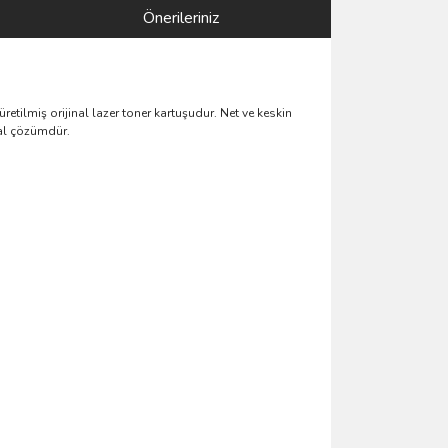
Önerileriniz
etilmiş orijinal lazer toner kartuşudur. Net ve keskin
eal çözümdür.