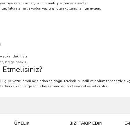
yazıcıya zarar vermez, uzun ömürlü performans sağlar.
lar, faturalama ve yoğun yazıcı işi olan kullanıcılar için uygun.
l
 yukarıdaki liste
or / belge baskısı
 Etmelisiniz?
liliği ve yazıcı ömrü açısından en doğru tercihtir. Muadil ve dolum tonerlerde sık
e ortadan kalkar. Belgeleriniz her zaman net, profesyonel ve kalıcı olur.
ve diğer konularda yetersiz gördüğünüz noktaları öneri formunu kullanarak taraf
Bu ürüne ilk yorumu siz yapın!
ÜYELİK
BİZİ TAKİP EDİN
E-
r.
Yorum Yaz