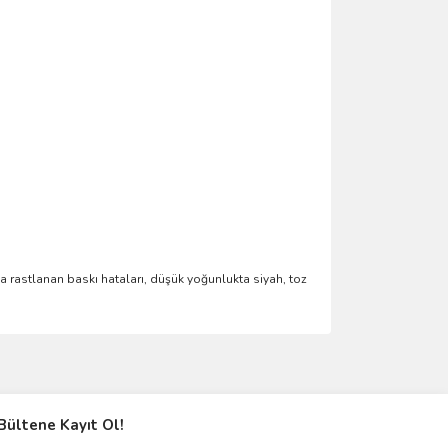
ça rastlanan baskı hataları, düşük yoğunlukta siyah, toz
ımıza iletebilirsiniz.
Bültene Kayıt Ol!