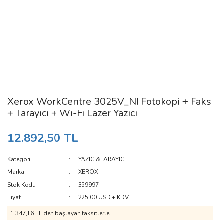
Xerox WorkCentre 3025V_NI Fotokopi + Faks
+ Tarayıcı + Wi-Fi Lazer Yazıcı
12.892,50 TL
Kategori
YAZICI&TARAYICI
Marka
XEROX
Stok Kodu
359997
Fiyat
225,00 USD + KDV
1.347,16 TL den başlayan taksitlerle!