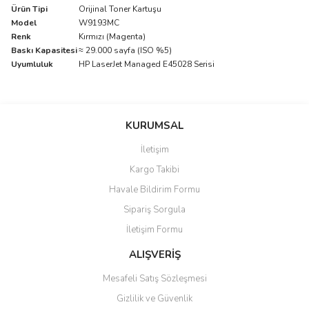
Ürün Tipi
Orijinal Toner Kartuşu
Model
W9193MC
Renk
Kırmızı (Magenta)
Baskı Kapasitesi
≈ 29.000 sayfa (ISO %5)
Uyumluluk
HP LaserJet Managed E45028 Serisi
Bu ürünün fiyat bilgisi, resim, ürün açıklamalarında ve diğer
konularda yetersiz gördüğünüz noktaları öneri formunu kullanarak
Bu ürüne ilk yorumu siz yapın!
KURUMSAL
tarafımıza iletebilirsiniz.
Görüş ve önerileriniz için teşekkür ederiz.
İletişim
Yorum Yaz
Kargo Takibi
Ürün resmi kalitesiz, bozuk veya görüntülenemiyor.
Havale Bildirim Formu
Ürün açıklamasında eksik bilgiler bulunuyor.
Sipariş Sorgula
Ürün bilgilerinde hatalar bulunuyor.
İletişim Formu
Ürün fiyatı diğer sitelerden daha pahalı.
Bu ürüne benzer farklı alternatifler olmalı.
ALIŞVERİŞ
Mesafeli Satış Sözleşmesi
Gizlilik ve Güvenlik