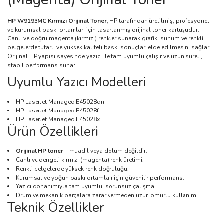
HP W9193MC Kırmızı Orijinal Toner
, HP tarafından üretilmiş, profesyonel
ve kurumsal baskı ortamları için tasarlanmış orijinal toner kartuşudur.
Canlı ve doğru magenta (kırmızı) renkler sunarak grafik, sunum ve renkli
belgelerde tutarlı ve yüksek kaliteli baskı sonuçları elde edilmesini sağlar.
Orijinal HP yapısı sayesinde yazıcı ile tam uyumlu çalışır ve uzun süreli,
stabil performans sunar.
Uyumlu Yazıcı Modelleri
HP LaserJet Managed E45028dn
HP LaserJet Managed E45028f
HP LaserJet Managed E45028x
Ürün Özellikleri
Orijinal HP toner
– muadil veya dolum değildir.
Canlı ve dengeli kırmızı (magenta) renk üretimi.
Renkli belgelerde yüksek renk doğruluğu.
Kurumsal ve yoğun baskı ortamları için güvenilir performans.
Yazıcı donanımıyla tam uyumlu, sorunsuz çalışma.
Drum ve mekanik parçalara zarar vermeden uzun ömürlü kullanım.
Teknik Özellikler