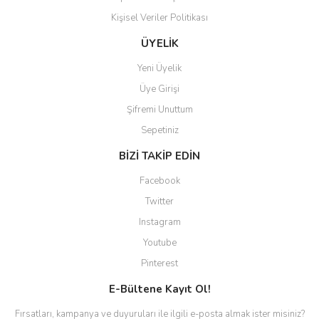
Kişisel Veriler Politikası
Gönder
ÜYELİK
Yeni Üyelik
Üye Girişi
Şifremi Unuttum
Sepetiniz
BİZİ TAKİP EDİN
Facebook
Twitter
Instagram
Youtube
Pinterest
E-Bültene Kayıt Ol!
Fırsatları, kampanya ve duyuruları ile ilgili e-posta almak ister misiniz?