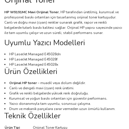
HP W9191MC Mavi Orijinal Toner
, HP tarafından üretilmiş, kurumsal ve
profesyonel baskı ortamları için tasarlanmış orijinal toner kartuşudur.
Canlı ve doğru mavi (cyan) renkler sunarak grafik, rapor ve renkli
belgelerde tutarlı baskı kalitesi sağlar. Orijinal HP yapısı sayesinde yazıcı
ile tam uyumlu çalışır ve uzun süreli, stabil performans sunar.
Uyumlu Yazıcı Modelleri
HP LaserJet Managed E45028dn
HP LaserJet Managed E45028f
HP LaserJet Managed E45028x
Ürün Özellikleri
Orijinal HP toner
– muadil veya dolum değildir.
Canlı ve dengeli mavi (cyan) renk üretimi.
Grafik ve renkli belgelerde yüksek renk doğruluğu.
Kurumsal ve yoğun baskı ortamları için güvenilir performans.
Yazıcı donanımıyla tam uyumlu, sorunsuz çalışma.
Drum ve mekanik parçalara zarar vermeden uzun ömürlü kullanım.
Teknik Özellikler
Ürün Tipi
Orijinal Toner Kartuşu