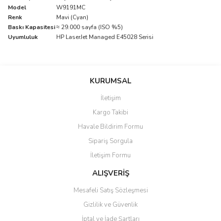
Model
W9191MC
Renk
Mavi (Cyan)
Baskı Kapasitesi
≈ 29.000 sayfa (ISO %5)
Uyumluluk
HP LaserJet Managed E45028 Serisi
Bu ürünün fiyat bilgisi, resim, ürün açıklamalarında ve diğer
konularda yetersiz gördüğünüz noktaları öneri formunu kullanarak
Bu ürüne ilk yorumu siz yapın!
KURUMSAL
tarafımıza iletebilirsiniz.
Görüş ve önerileriniz için teşekkür ederiz.
İletişim
Yorum Yaz
Kargo Takibi
Ürün resmi kalitesiz, bozuk veya görüntülenemiyor.
Havale Bildirim Formu
Ürün açıklamasında eksik bilgiler bulunuyor.
Sipariş Sorgula
Ürün bilgilerinde hatalar bulunuyor.
İletişim Formu
Ürün fiyatı diğer sitelerden daha pahalı.
Bu ürüne benzer farklı alternatifler olmalı.
ALIŞVERİŞ
Mesafeli Satış Sözleşmesi
Gizlilik ve Güvenlik
İptal ve İade Şartları