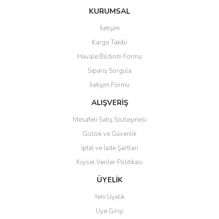
konularda yetersiz gördüğünüz noktaları öneri formunu kullanarak
Bu ürüne ilk yorumu siz yapın!
KURUMSAL
tarafımıza iletebilirsiniz.
Görüş ve önerileriniz için teşekkür ederiz.
İletişim
Yorum Yaz
Kargo Takibi
Ürün resmi kalitesiz, bozuk veya görüntülenemiyor.
Havale Bildirim Formu
Ürün açıklamasında eksik bilgiler bulunuyor.
Sipariş Sorgula
Ürün bilgilerinde hatalar bulunuyor.
İletişim Formu
Ürün fiyatı diğer sitelerden daha pahalı.
Bu ürüne benzer farklı alternatifler olmalı.
ALIŞVERİŞ
Mesafeli Satış Sözleşmesi
Gizlilik ve Güvenlik
İptal ve İade Şartları
Kişisel Veriler Politikası
Gönder
ÜYELİK
Yeni Üyelik
Üye Girişi