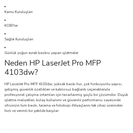
Kamu Kuruluşları
KOBİ'ler
Sağlık Kuruluşları
Günlük yoğun evrak baskısı yapan işletmeler
Neden HP LaserJet Pro MFP
4103dw?
HP LaserJet Pro MFP 4103dw; yüksek baskı hızı, çok fonksiyonlu yapısı,
gelişmiş güvenlik özellikleri ve kablosuz bağlantı seçenekleriyle
profesyonel çalışma ortamları için tasarlanmış güçlü bir çözümdür. Düşük
işletme maliyetleri, kolay kullanımı ve güvenilir performansı sayesinde
ofisinizin tüm baskı, tarama ve fotokopi ihtiyaçlarını tek cihaz üzerinden
hızlı ve verimli bir şekilde karşılar.
Bu ürünün fiyat bilgisi, resim, ürün açıklamalarında ve diğer