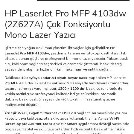
HP LaserJet Pro MFP 4103dw
(2Z627A) Çok Fonksiyonlu
Mono Lazer Yazıcı
İşletmelerin yoğun doküman yönetimi ihtiyaçları için geliştirilen
HP
LaserJet Pro MFP 4103dw
, yazdırma, tarama ve fotokopi özelliklerini tek
cihazda sunan güçlü ve profesyonel bir mono lazer yazıcıdır. Yüksek baskı
hızı, kablosuz bağlantı seçenekleri ve otomatik çift taraflı baskı desteği
sayesinde iş akışınızı hızlandırırken maksimum verimlilik sağlar.
Dakikada
40 sayfaya kadar A4 siyah-beyaz baskı
yapabilen HP LaserJet
Pro MFP 4103dw, ilk sayfayı yaklaşık
6,3 saniyede
hazırlayarak zamandan
tasarruf etmenize yardımcı olur.
1200 × 1200 dpi
baskı çözünürlüğü ile
keskin metinler ve profesyonel kalitede belgeler üretirken, otomatik
dubleks baskı özelliği sayesinde kâğıt tüketimini azaltarak işletme
maliyetlerini düşürür.
Yerleşik
Wi-Fi
,
Gigabit Ethernet
ve
USB 2.0
bağlantıları sayesinde yazıcıyı
kablolu veya kablosuz olarak kolayca kullanabilirsiniz. Ayrıca
Wi-Fi
Direct
,
Apple AirPrint
,
Mopria
ve
HP Smart
uygulaması desteği sayesinde
bilgisayar, tablet ve akıllı telefonlardan hızlı ve pratik baskı alma imkânı