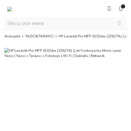
Anasayfa
YAZICI&TARAYICI
HP LaserJet Pro MFP 4103dw (2Z627A) Çok Fon