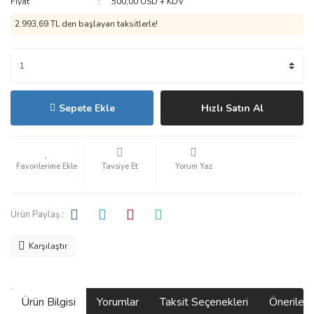
Fiyat
500,00 USD + KDV
2.993,69 TL den başlayan taksitlerle!
Sepete Ekle
Hızlı Satın Al
Tavsiye Et
Yorum Yaz
Ürün Paylaş :
Karşılaştır
Ürün Bilgisi
Yorumlar
Taksit Seçenekleri
Önerilerin