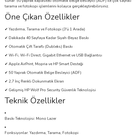
sunar. 50 yaprak kapasiteli otomatik belge besleyici (ADF) ile çok sayfalı
tarama ve fotokopi işlemlerini kolayca gerçekleştirebilirsiniz.
Öne Çıkan Özellikler
✔ Yazdırma, Tarama ve Fotokopi (3'ü 1 Arada)
✔ Dakikada 40 Sayfaya Kadar Siyah-Beyaz Baskı
✔ Otomatik Çift Taraflı (Dubleks) Baskı
✔ Wi-Fi, Wi-Fi Direct, Gigabit Ethernet ve USB Bağlantısı
✔ Apple AirPrint, Mopria ve HP Smart Desteği
✔ 50 Yaprak Otomatik Belge Besleyici (ADF)
✔ 2,7 İnç Renkli Dokunmatik Ekran
✔ Gelişmiş HP Wolf Pro Security Güvenlik Teknolojisi
Teknik Özellikler
Baskı Teknolojisi: Mono Lazer
Fonksiyonlar: Yazdırma, Tarama, Fotokopi