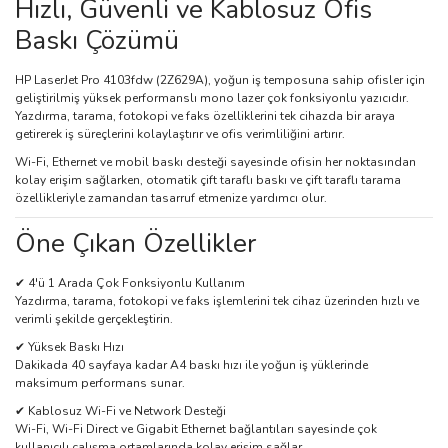
Hızlı, Güvenli ve Kablosuz Ofis
Baskı Çözümü
HP LaserJet Pro 4103fdw (2Z629A), yoğun iş temposuna sahip ofisler için
geliştirilmiş yüksek performanslı mono lazer çok fonksiyonlu yazıcıdır.
Yazdırma, tarama, fotokopi ve faks özelliklerini tek cihazda bir araya
getirerek iş süreçlerini kolaylaştırır ve ofis verimliliğini artırır.
Wi-Fi, Ethernet ve mobil baskı desteği sayesinde ofisin her noktasından
kolay erişim sağlarken, otomatik çift taraflı baskı ve çift taraflı tarama
özellikleriyle zamandan tasarruf etmenize yardımcı olur.
Öne Çıkan Özellikler
✔ 4'ü 1 Arada Çok Fonksiyonlu Kullanım
Yazdırma, tarama, fotokopi ve faks işlemlerini tek cihaz üzerinden hızlı ve
verimli şekilde gerçekleştirin.
✔ Yüksek Baskı Hızı
Dakikada 40 sayfaya kadar A4 baskı hızı ile yoğun iş yüklerinde
maksimum performans sunar.
✔ Kablosuz Wi-Fi ve Network Desteği
Wi-Fi, Wi-Fi Direct ve Gigabit Ethernet bağlantıları sayesinde çok
kullanıcılı çalışma ortamlarında kolay erişim sağlar.