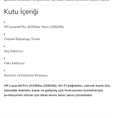
Kutu İçeriği
HP LaserJet Pro 4103fdw Yazıcı (2Z629A)
Orijinal Başlangıç Toneri
Güç Kablosu
Faks Kablosu
Kurulum ve Kullanım Kılavuzu
HP LaserJet Pro 4103fdw (2Z629A); Wi-Fi bağlantısı, yüksek baskı hızı,
otomatik dubleks baskı ve gelişmiş çok fonksiyonlu özellikleriyle
profesyonel ofisler için ideal mono lazer yazıcı çözümüdür.
Bu ürünün fiyat bilgisi, resim, ürün açıklamalarında ve diğer
konularda yetersiz gördüğünüz noktaları öneri formunu kullanarak