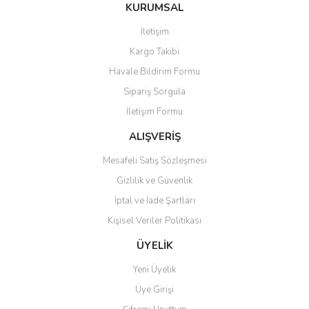
Bu ürüne ilk yorumu siz yapın!
KURUMSAL
tarafımıza iletebilirsiniz.
Görüş ve önerileriniz için teşekkür ederiz.
İletişim
Yorum Yaz
Kargo Takibi
Ürün resmi kalitesiz, bozuk veya görüntülenemiyor.
Havale Bildirim Formu
Ürün açıklamasında eksik bilgiler bulunuyor.
Sipariş Sorgula
Ürün bilgilerinde hatalar bulunuyor.
İletişim Formu
Ürün fiyatı diğer sitelerden daha pahalı.
Bu ürüne benzer farklı alternatifler olmalı.
ALIŞVERİŞ
Mesafeli Satış Sözleşmesi
Gizlilik ve Güvenlik
İptal ve İade Şartları
Kişisel Veriler Politikası
Gönder
ÜYELİK
Yeni Üyelik
Üye Girişi