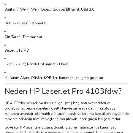
Bağlantı: Wi-Fi, Wi-Fi Direct, Gigabit Ethernet, USB 2.0
Dubleks Baskı: Otomatik
Çift Taraflı Tarama: Var
Bellek: 512 MB
Ekran: 2,7 inç Renkli Dokunmatik Ekran
Kullanım Alanı: Ofisler, KOBİ'ler, kurumsal çalışma grupları
Neden HP LaserJet Pro 4103fdw?
HP 4103fdw, yüksek baskı hızını gelişmiş bağlantı seçenekleri ve
profesyonel belge yönetimi özellikleriyle bir araya getirir. Kablosuz
kullanım avantajı, otomatik çift taraflı baskı ve tarama özellikleri sayesinde
modern ofislerin tüm ihtiyaçlarını karşılayabilecek güçlü bir çözümdür.
Güvenilir HP lazer teknolojisi, düşük işletme maliyetleri ve kurumsal
güvenlik özellikleri ile işletmeler için uzun vadeli verimli bir yatırım sunar.