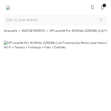
Anasayfa
YAZICI&TARAYICI
HP LaserJet Pro 4103fdw (2Z629A) Çok Fonks