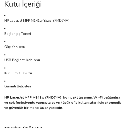
Kutu İçeriği
HP LaserJet MFP M141w Yazıcı (7MD74A)
Başlangıç Toneri
Güç Kablosu
USB Bağlantı Kablosu
Kurulum Kılavuzu
Garanti Belgeleri
HP LaserJet MFP M141w (7MD74A); kompakt tasarımı, Wi-Fi bağlantısı
ve çok fonksiyonlu yapısıyla ev ve küçük ofis kullanıcıları için ekonomik
ve güvenilir bir mono lazer yazıcıdır.
Bu ürünün fiyat bilgisi, resim, ürün açıklamalarında ve diğer