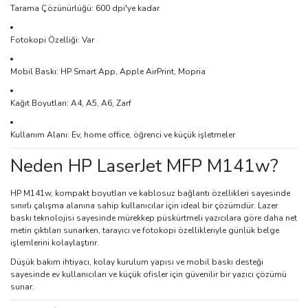
Tarama Çözünürlüğü: 600 dpi'ye kadar
Fotokopi Özelliği: Var
Mobil Baskı: HP Smart App, Apple AirPrint, Mopria
Kağıt Boyutları: A4, A5, A6, Zarf
Kullanım Alanı: Ev, home office, öğrenci ve küçük işletmeler
Neden HP LaserJet MFP M141w?
HP M141w, kompakt boyutları ve kablosuz bağlantı özellikleri sayesinde
sınırlı çalışma alanına sahip kullanıcılar için ideal bir çözümdür. Lazer
baskı teknolojisi sayesinde mürekkep püskürtmeli yazıcılara göre daha net
metin çıktıları sunarken, tarayıcı ve fotokopi özellikleriyle günlük belge
işlemlerini kolaylaştırır.
Düşük bakım ihtiyacı, kolay kurulum yapısı ve mobil baskı desteği
sayesinde ev kullanıcıları ve küçük ofisler için güvenilir bir yazıcı çözümü
sunar.