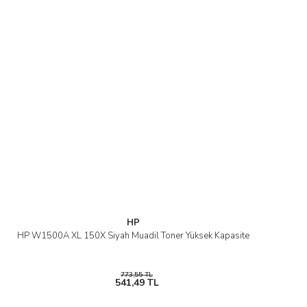
HP
HP W1500A XL 150X Siyah Muadil Toner Yüksek Kapasite
773,55 TL
541,49 TL