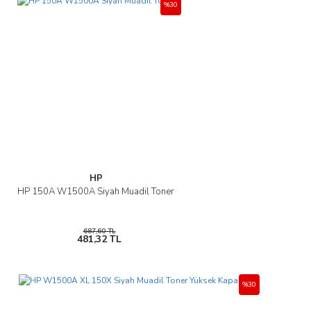
%30
HP
HP 150A W1500A Siyah Muadil Toner
687,60 TL
481,32 TL
%30