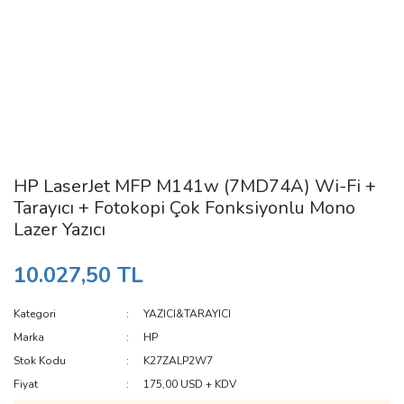
HP LaserJet MFP M141w (7MD74A) Wi-Fi +
Tarayıcı + Fotokopi Çok Fonksiyonlu Mono
Lazer Yazıcı
10.027,50 TL
Kategori
YAZICI&TARAYICI
Marka
HP
Stok Kodu
K27ZALP2W7
Fiyat
175,00 USD + KDV