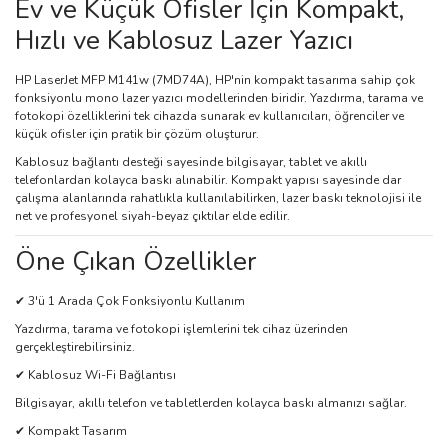
Ev ve Küçük Ofisler İçin Kompakt,
Hızlı ve Kablosuz Lazer Yazıcı
HP LaserJet MFP M141w (7MD74A), HP'nin kompakt tasarıma sahip çok
fonksiyonlu mono lazer yazıcı modellerinden biridir. Yazdırma, tarama ve
fotokopi özelliklerini tek cihazda sunarak ev kullanıcıları, öğrenciler ve
küçük ofisler için pratik bir çözüm oluşturur.
Kablosuz bağlantı desteği sayesinde bilgisayar, tablet ve akıllı
telefonlardan kolayca baskı alınabilir. Kompakt yapısı sayesinde dar
çalışma alanlarında rahatlıkla kullanılabilirken, lazer baskı teknolojisi ile
net ve profesyonel siyah-beyaz çıktılar elde edilir.
Öne Çıkan Özellikler
✔ 3'ü 1 Arada Çok Fonksiyonlu Kullanım
Yazdırma, tarama ve fotokopi işlemlerini tek cihaz üzerinden
gerçekleştirebilirsiniz.
✔ Kablosuz Wi-Fi Bağlantısı
Bilgisayar, akıllı telefon ve tabletlerden kolayca baskı almanızı sağlar.
✔ Kompakt Tasarım