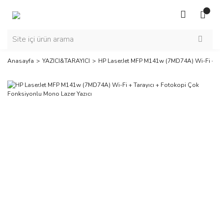
Anasayfa
YAZICI&TARAYICI
HP LaserJet MFP M141w (7MD74A) Wi-Fi + Ta