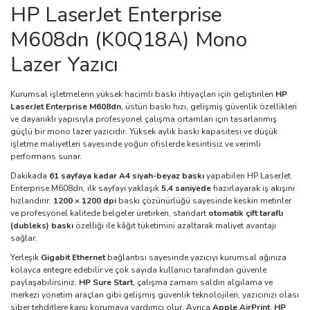
HP LaserJet Enterprise
M608dn (K0Q18A) Mono
Lazer Yazıcı
Kurumsal işletmelerin yüksek hacimli baskı ihtiyaçları için geliştirilen
HP
LaserJet Enterprise M608dn
, üstün baskı hızı, gelişmiş güvenlik özellikleri
ve dayanıklı yapısıyla profesyonel çalışma ortamları için tasarlanmış
güçlü bir mono lazer yazıcıdır. Yüksek aylık baskı kapasitesi ve düşük
işletme maliyetleri sayesinde yoğun ofislerde kesintisiz ve verimli
performans sunar.
Dakikada
61 sayfaya kadar A4 siyah-beyaz baskı
yapabilen HP LaserJet
Enterprise M608dn, ilk sayfayı yaklaşık
5,4 saniyede
hazırlayarak iş akışını
hızlandırır.
1200 × 1200 dpi
baskı çözünürlüğü sayesinde keskin metinler
ve profesyonel kalitede belgeler üretirken, standart
otomatik çift taraflı
(dubleks) baskı
özelliği ile kâğıt tüketimini azaltarak maliyet avantajı
sağlar.
Yerleşik
Gigabit Ethernet
bağlantısı sayesinde yazıcıyı kurumsal ağınıza
kolayca entegre edebilir ve çok sayıda kullanıcı tarafından güvenle
paylaşabilirsiniz.
HP Sure Start
, çalışma zamanı saldırı algılama ve
merkezi yönetim araçları gibi gelişmiş güvenlik teknolojileri, yazıcınızı olası
siber tehditlere karşı korumaya yardımcı olur. Ayrıca
Apple AirPrint
,
HP