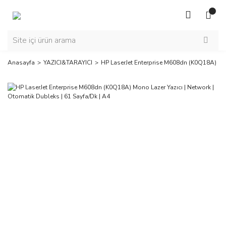
Anasayfa
YAZICI&TARAYICI
HP LaserJet Enterprise M608dn (K0Q18A) Mono