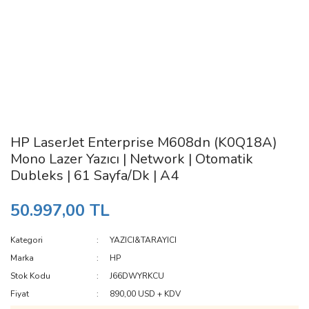
HP LaserJet Enterprise M608dn (K0Q18A)
Mono Lazer Yazıcı | Network | Otomatik
Dubleks | 61 Sayfa/Dk | A4
50.997,00 TL
Kategori
YAZICI&TARAYICI
Marka
HP
Stok Kodu
J66DWYRKCU
Fiyat
890,00 USD + KDV