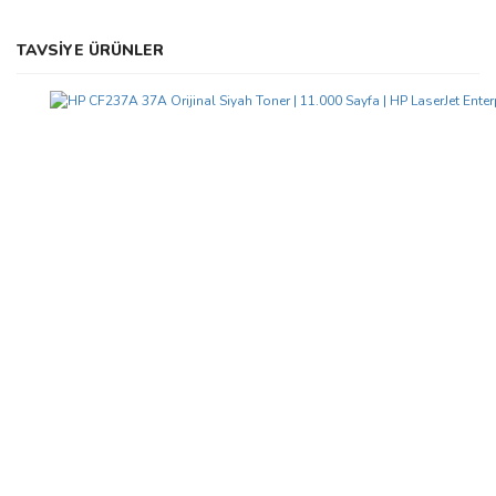
Bu ürünün fiyat bilgisi, resim, ürün açıklamalarında ve diğer
TAVSİYE ÜRÜNLER
konularda yetersiz gördüğünüz noktaları öneri formunu kullanarak
Bu ürüne ilk yorumu siz yapın!
tarafımıza iletebilirsiniz.
Görüş ve önerileriniz için teşekkür ederiz.
Yorum Yaz
Ürün resmi kalitesiz, bozuk veya görüntülenemiyor.
Ürün açıklamasında eksik bilgiler bulunuyor.
Ürün bilgilerinde hatalar bulunuyor.
Ürün fiyatı diğer sitelerden daha pahalı.
Bu ürüne benzer farklı alternatifler olmalı.
Gönder