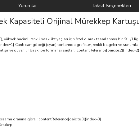
Yorumlar
Taksit Seçenekleri
k Kapasiteli Orijinal Mürekkep Kartu
üksek hacimli renkli baskı ihtiyaçları için özel olarak tasarlanmış bir “XL / High
index=1} Canlı camgöbeği (cyan) tonlarında grafikler, renkli belgeler ve sunumlar i
ışır ve güvenilir baskı performansı sağlar. :contentReference[oaicite:2]{index=2
psama oranına göre) :contentReference[oaicite:3]{index=3}
mürekkep