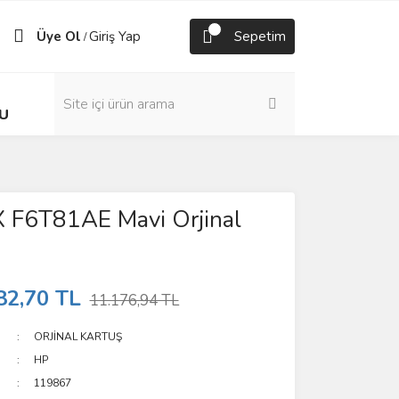
Üye Ol
Giriş Yap
Sepetim
/
U
 F6T81AE Mavi Orjinal
82,70 TL
11.176,94 TL
ORJİNAL KARTUŞ
HP
119867