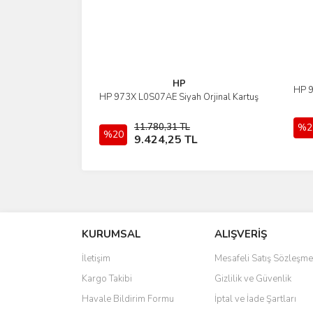
HP
HP 9
HP 973X L0S07AE Siyah Orjinal Kartuş
İncele
11.780,31 TL
%2
%20
Sepete Ekle
9.424,25 TL
KURUMSAL
ALIŞVERİŞ
İletişim
Mesafeli Satış Sözleşme
Kargo Takibi
Gizlilik ve Güvenlik
Havale Bildirim Formu
İptal ve İade Şartları