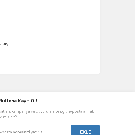
artuş
Bültene Kayıt Ol!
satları, kampanya ve duyuruları ile ilgili e-posta almak
er misiniz?
EKLE