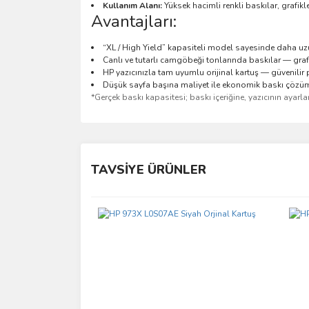
Kullanım Alanı:
Yüksek hacimli renkli baskılar, grafikl
Avantajları:
“XL / High Yield” kapasiteli model sayesinde daha uzun
Canlı ve tutarlı camgöbeği tonlarında baskılar — gra
HP yazıcınızla tam uyumlu orijinal kartuş — güvenili
Düşük sayfa başına maliyet ile ekonomik baskı çözü
*Gerçek baskı kapasitesi; baskı içeriğine, yazıcının ayarla
Bu ürünün fiyat bilgisi, resim, ürün açıklamalarında 
Görüş ve önerileriniz için teşekkür ederiz.
TAVSİYE ÜRÜNLER
Ürün resmi kalitesiz, bozuk veya görüntülenemiyo
Ürün açıklamasında eksik bilgiler bulunuyor.
Ürün bilgilerinde hatalar bulunuyor.
Ürün fiyatı diğer sitelerden daha pahalı.
Bu ürüne benzer farklı alternatifler olmalı.