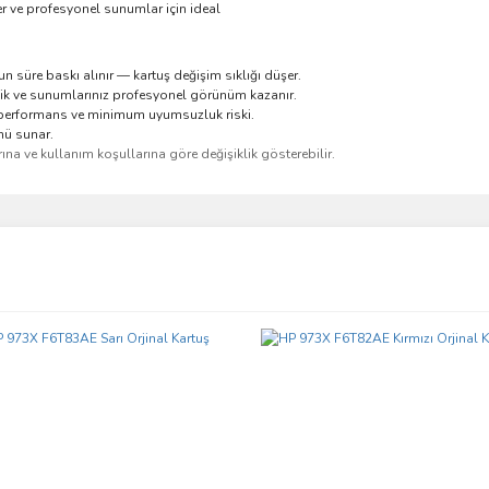
er ve profesyonel sunumlar için ideal
 süre baskı alınır — kartuş değişim sıklığı düşer.
fik ve sunumlarınız profesyonel görünüm kazanır.
r performans ve minimum uyumsuzluk riski.
mü sunar.
rına ve kullanım koşullarına göre değişiklik gösterebilir.
ve diğer konularda yetersiz gördüğünüz noktaları öneri formunu kullanarak taraf
Bu ürüne ilk yorumu siz yapın!
r.
Yorum Yaz