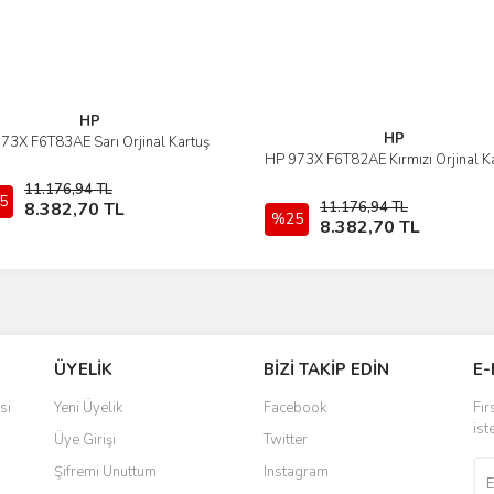
Gönder
HP
HP
73X F6T83AE Sarı Orjinal Kartuş
İncele
HP 973X F6T82AE Kırmızı Orjinal K
İncele
11.176,94 TL
5
Sepete Ekle
8.382,70 TL
11.176,94 TL
%25
Sepete Ekle
8.382,70 TL
ÜYELİK
BİZİ TAKİP EDİN
E-
si
Yeni Üyelik
Facebook
Fır
ist
Üye Girişi
Twitter
Şifremi Unuttum
Instagram