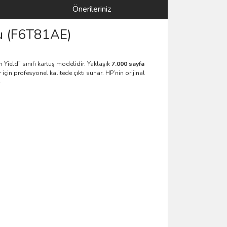
Önerileriniz
şu (F6T81AE)
 Yield” sınıfı kartuş modelidir. Yaklaşık
7.000 sayfa
çin profesyonel kalitede çıktı sunar. HP’nin orijinal
}