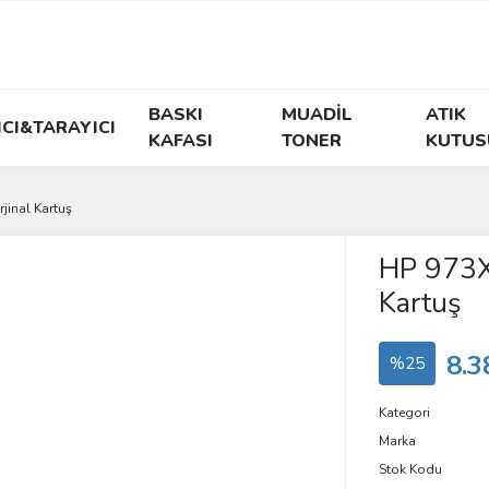
BASKI
MUADİL
ATIK
ICI&TARAYICI
KAFASI
TONER
KUTUS
inal Kartuş
HP 973X
Kartuş
8.3
%25
Kategori
Marka
Stok Kodu