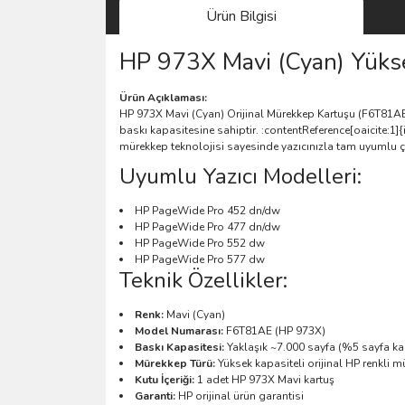
Ürün Bilgisi
HP 973X Mavi (Cyan) Yükse
Ürün Açıklaması:
HP 973X Mavi (Cyan) Orijinal Mürekkep Kartuşu (F6T81AE), y
baskı kapasitesine sahiptir. :contentReference[oaicite:1]{
mürekkep teknolojisi sayesinde yazıcınızla tam uyumlu çal
Uyumlu Yazıcı Modelleri:
HP PageWide Pro 452 dn/dw
HP PageWide Pro 477 dn/dw
HP PageWide Pro 552 dw
HP PageWide Pro 577 dw
Teknik Özellikler:
Renk:
Mavi (Cyan)
Model Numarası:
F6T81AE (HP 973X)
Baskı Kapasitesi:
Yaklaşık ~7.000 sayfa (%5 sayfa ka
Mürekkep Türü:
Yüksek kapasiteli orijinal HP renkli 
Kutu İçeriği:
1 adet HP 973X Mavi kartuş
Garanti:
HP orijinal ürün garantisi