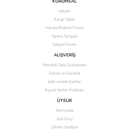
KURUMSAL
tarafımıza iletebilirsiniz.
Görüş ve önerileriniz için teşekkür ederiz.
İletişim
Yorum Yaz
Kargo Takibi
Ürün resmi kalitesiz, bozuk veya görüntülenemiyor.
Havale Bildirim Formu
Ürün açıklamasında eksik bilgiler bulunuyor.
Sipariş Sorgula
Ürün bilgilerinde hatalar bulunuyor.
İletişim Formu
Ürün fiyatı diğer sitelerden daha pahalı.
Bu ürüne benzer farklı alternatifler olmalı.
ALIŞVERİŞ
Mesafeli Satış Sözleşmesi
Gizlilik ve Güvenlik
İptal ve İade Şartları
Kişisel Veriler Politikası
Gönder
ÜYELİK
Yeni Üyelik
Üye Girişi
Şifremi Unuttum