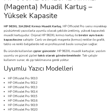
(Magenta) Muadil Kartuş –
Yüksek Kapasite
HP 963XL 3JA28AE Kırmızı Muadil Kartuş
, HP OfficeJet Pro serisi mürekkep
püskürtmeli yazıcılarla uyumlu olacak şekilde üretilmiş, yüksek kapasiteli
muadil kartuşudur. Orijinal HP 963XL kırmızı kartuş ile
birebir aynı baskı
kapasitesine
sahiptir. Canlı ve dengeli magenta (kırmızı) renkler ile grafik,
tablo ve renkli belgelerde net ve profesyonel baskı sonuçları sağlar.
Bu üründe kullanılan
çipler günceldir
. HP 963XL muadil kartuşlar, yazılım
uyumlu ve güncel çipleri
takılı olarak gönderilmektedir
. Tak-çalıştır
kullanım sunar, ek çip takılmasına gerek yoktur.
Uyumlu Yazıcı Modelleri
HP OfficeJet Pro 9010
HP OfficeJet Pro 9012
HP OfficeJet Pro 9013
HP OfficeJet Pro 9014
HP OfficeJet Pro 9015
HP OfficeJet Pro 9016
HP OfficeJet Pro 9019
HP OfficeJet Pro 9020