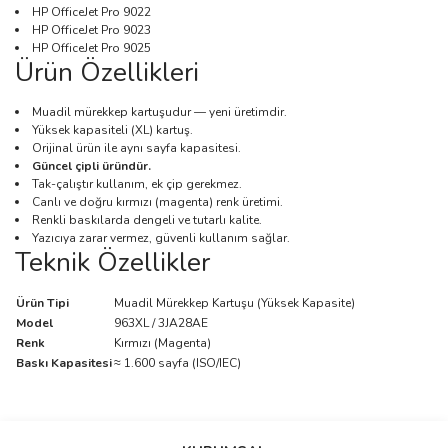
HP OfficeJet Pro 9022
HP OfficeJet Pro 9023
HP OfficeJet Pro 9025
Ürün Özellikleri
Muadil mürekkep kartuşudur — yeni üretimdir.
Yüksek kapasiteli (XL) kartuş.
Orijinal ürün ile aynı sayfa kapasitesi.
Güncel çipli üründür.
Tak-çalıştır kullanım, ek çip gerekmez.
Canlı ve doğru kırmızı (magenta) renk üretimi.
Renkli baskılarda dengeli ve tutarlı kalite.
Yazıcıya zarar vermez, güvenli kullanım sağlar.
Teknik Özellikler
Ürün Tipi
Muadil Mürekkep Kartuşu (Yüksek Kapasite)
Model
963XL / 3JA28AE
Renk
Kırmızı (Magenta)
Baskı Kapasitesi
≈ 1.600 sayfa (ISO/IEC)
Bu ürünün fiyat bilgisi, resim, ürün açıklamalarında ve diğer
konularda yetersiz gördüğünüz noktaları öneri formunu kullanarak
Bu ürüne ilk yorumu siz yapın!