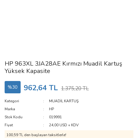
HP 963XL 3JA28AE Kırmızı Muadil Kartuş
Yüksek Kapasite
962,64 TL
%30
1.375,20 TL
Kategori
MUADİL KARTUŞ
Marka
HP
Stok Kodu
019991
Fiyat
24,00 USD + KDV
100,59 TL den başlayan taksitlerle!