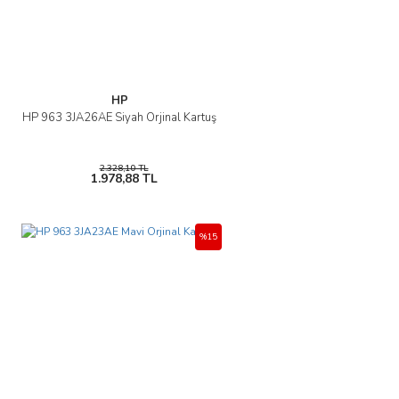
Bu ürüne benzer farklı alternatifler olmalı.
HP
HP 963 3JA26AE Siyah Orjinal Kartuş
Gönder
2.328,10 TL
1.978,88 TL
%15