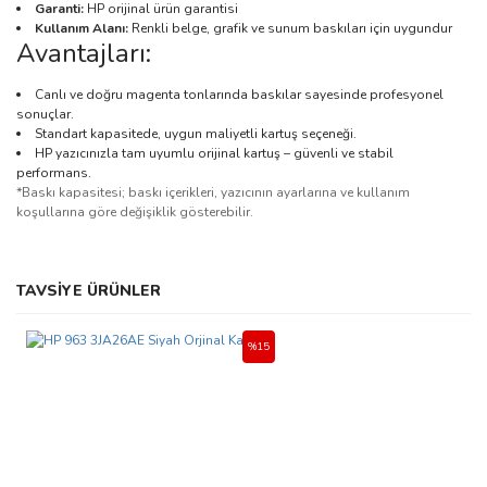
Garanti:
HP orijinal ürün garantisi
Kullanım Alanı:
Renkli belge, grafik ve sunum baskıları için uygundur
Avantajları:
Canlı ve doğru magenta tonlarında baskılar sayesinde profesyonel
sonuçlar.
Standart kapasitede, uygun maliyetli kartuş seçeneği.
HP yazıcınızla tam uyumlu orijinal kartuş – güvenli ve stabil
performans.
*Baskı kapasitesi; baskı içerikleri, yazıcının ayarlarına ve kullanım
koşullarına göre değişiklik gösterebilir.
Bu ürünün fiyat bilgisi, resim, ürün açıklamalarında ve diğer
TAVSİYE ÜRÜNLER
konularda yetersiz gördüğünüz noktaları öneri formunu kullanarak
Bu ürüne ilk yorumu siz yapın!
tarafımıza iletebilirsiniz.
Görüş ve önerileriniz için teşekkür ederiz.
%15
Yorum Yaz
Ürün resmi kalitesiz, bozuk veya görüntülenemiyor.
Ürün açıklamasında eksik bilgiler bulunuyor.
Ürün bilgilerinde hatalar bulunuyor.
Ürün fiyatı diğer sitelerden daha pahalı.