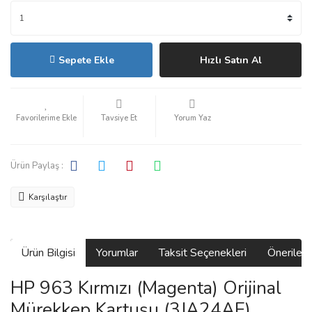
Sepete Ekle
Hızlı Satın Al
Tavsiye Et
Yorum Yaz
Ürün Paylaş :
Karşılaştır
Ürün Bilgisi
Yorumlar
Taksit Seçenekleri
Önerilerin
HP 963 Kırmızı (Magenta) Orijinal
Mürekkep Kartuşu (3JA24AE)