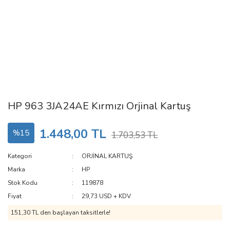
HP 963 3JA24AE Kırmızı Orjinal Kartuş
1.448,00 TL
%15
1.703,53 TL
Kategori
ORJİNAL KARTUŞ
Marka
HP
Stok Kodu
119878
Fiyat
29,73 USD + KDV
151,30 TL den başlayan taksitlerle!