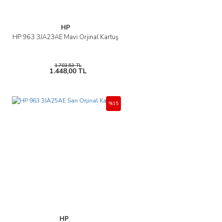
HP
HP 963 3JA23AE Mavi Orjinal Kartuş
1.703,53 TL
1.448,00 TL
%15
HP