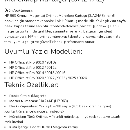
Ürün Açıklaması:
HP 963 Kırmızı (Magenta) Orijinal Mürekkep Kartuşu (3JA24AE), renkli
baskılar için standart kapasiteli bir HP kartuş modelidir. Yaklaşık
700 sayfa
baskı kapasitesine sahiptir. :contentReference[oaicite:1]{index=1} Canlı
magenta tonlarında grafikler, sunumlar ve renkli belgeler için ideal
sonuçlar verir. HP’nin orijinal mürekkep teknolojisi sayesinde yazıcınızla
tam uyumlu çalışır ve güvenilir baskı performansı sunar.
Uyumlu Yazıcı Modelleri:
HP OfficeJet Pro 9010 / 9010e
HP OfficeJet Pro 9012 / 9012e
HP OfficeJet Pro 9014 / 9015 / 9016
HP OfficeJet Pro 9020 / 9022 / 9023 / 9025 / 9026
Teknik Özellikler:
Renk:
Kırmızı (Magenta)
Model Numarası:
3JA24AE (HP 963)
Baskı Kapasitesi:
Yaklaşık ~700 sayfa (%5 baskı oranına göre)
:contentReference[oaicite:2]{index=2}
Mürekkep Türü:
Orijinal HP renkli mürekkep — yüksek kalite ve tutarlı
renk üretimi
Kutu İçeriği:
1 adet HP 963 Magenta kartuş