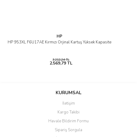
HP
HP 953XL F6U17AE Kırmızı Orjinal Kartuş Yüksek Kapasite
3.212,24 TL
2.569,79 TL
KURUMSAL
İletişim
Kargo Takibi
Havale Bildirim Formu
Sipariş Sorgula