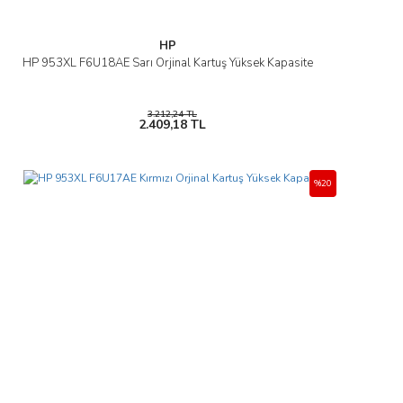
HP
HP 953XL F6U18AE Sarı Orjinal Kartuş Yüksek Kapasite
3.212,24 TL
2.409,18 TL
%20