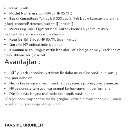
Renk:
Siyah
Model Numarası:
L0R40AE (HP 957XL)
Baskı Kapasitesi:
Yaklaşık 3.000 sayfa (%5 baskı kapsama oranına
göre) :contentReference[oaicite:4]{index=4}
Mürekkep Türü:
Pigment bazlı yüksek kaliteli siyah mürekkep
:contentReference[oaicite:5]{index=5}
Kutu İçeriği:
1 adet HP 957XL Siyah kartuş
Garanti:
HP orijinal ürün garantisi
Kullanım Alanı:
Yoğun metin baskıları, ofis belgeleri ve yüksek hacimli
baskı ihtiyaçları için ideal
Avantajları:
“XL” yüksek kapasiteli versiyon ile daha uzun süre baskı alır–kartuş
değişimi daha az.
Net ve keskin siyah metin baskıları sayesinde profesyonel sonuçlar.
HP yazıcınızla tam uyumlu orijinal kartuş–güvenilir performans.
Düşük sayfa başına maliyetle ekonomik baskı sunar.
*Gerçek baskı kapasitesi; baskı içeriğine, yazıcının ayarlarına ve kullanım
koşullarına göre değişiklik gösterebilir.
Bu ürünün fiyat bilgisi, resim, ürün açıklamalarında ve diğer
TAVSİYE ÜRÜNLER
konularda yetersiz gördüğünüz noktaları öneri formunu kullanarak