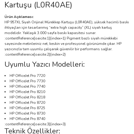
Kartuşu (L0R40AE)
Ürün Açıklaması:
HP 957XL Siyah Orijinal Mürekkep Kartuşu (L0R40AE), yüksek hacimli baskı
ihtiyaçları için tasarlanmış “extra high capacity” (XL) siyah kartuş
modelidir. Yaklaşık 3.000 sayfa baskı kapasitesi sunar.
:contentReference[oaicite:1]{index=1} Pigment bazlı siyah mürekkebi
sayesinde metinleriniz net, keskin ve profesyonel görünümde çıkar. HP
yazıcınızla tam uyumlu çalışarak güvenilir bir performans sağlar.
:contentReference[oaicite:2]{index=2}
Uyumlu Yazıcı Modelleri:
HP OfficeJet Pro 7720
HP OfficeJet Pro 7730
HP OfficeJet Pro 7740
HP OfficeJet Pro 8210
HP OfficeJet Pro 8218
HP OfficeJet Pro 8720
HP OfficeJet Pro 8725
HP OfficeJet Pro 8730
HP OfficeJet Pro 8740
:contentReference[oaicite:3]{index=3}
Teknik Özellikler: