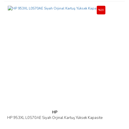
Bu ürüne ilk yorumu siz yapın!
tarafımıza iletebilirsiniz.
Görüş ve önerileriniz için teşekkür ederiz.
%20
Yorum Yaz
Ürün resmi kalitesiz, bozuk veya görüntülenemiyor.
Ürün açıklamasında eksik bilgiler bulunuyor.
Ürün bilgilerinde hatalar bulunuyor.
Ürün fiyatı diğer sitelerden daha pahalı.
Bu ürüne benzer farklı alternatifler olmalı.
Gönder
HP
HP 953XL L0S70AE Siyah Orjinal Kartuş Yüksek Kapasite