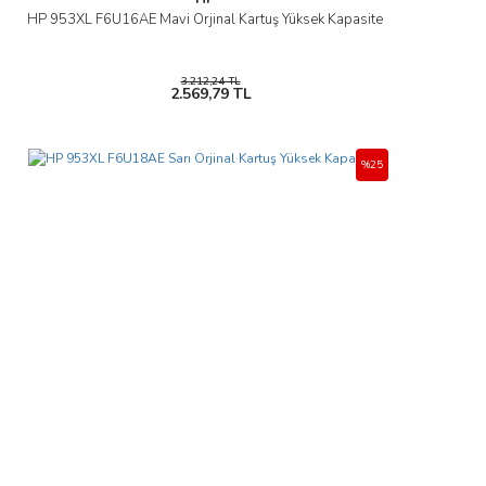
HP 953XL F6U16AE Mavi Orjinal Kartuş Yüksek Kapasite
3.212,24 TL
2.569,79 TL
%25