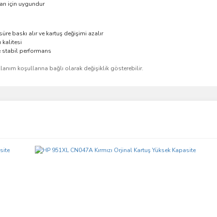
arı için uygundur
re baskı alır ve kartuş değişimi azalır
kalitesi
e stabil performans
ullanım koşullarına bağlı olarak değişiklik gösterebilir.
ve diğer konularda yetersiz gördüğünüz noktaları öneri formunu kullanarak taraf
Bu ürüne ilk yorumu siz yapın!
r.
Yorum Yaz