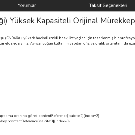
Yorumlar
Taksit Seçenekleri
) Yüksek Kapasiteli Orijinal Mürekke
u (CN046A), yüksek hacimli renkli baskı ihtiyaçları için tasarlanmış bir profesy
ılar elde edersiniz. Ayrıca, yoğun kullanım yapılan ofis ve grafik ortamlarında uz
apsama oranına göre) :contentReference[oaicite:2]{index=2}
kkep :contentReference[oaicite:3]{index=3}