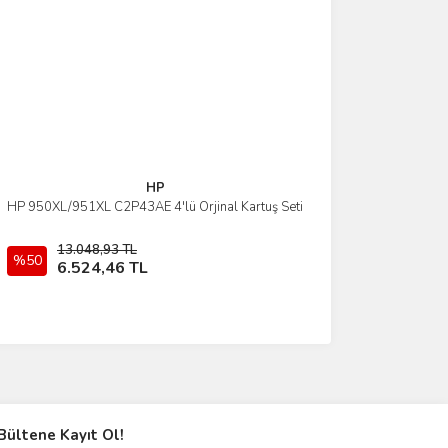
HP
HP 950XL/951XL C2P43AE 4'lü Orjinal Kartuş Seti
İncele
13.048,93 TL
%50
Sepete Ekle
6.524,46 TL
Bültene Kayıt Ol!