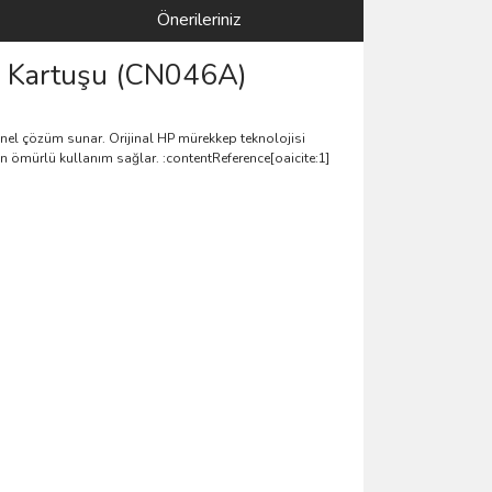
Önerileriniz
p Kartuşu (CN046A)
onel çözüm sunar. Orijinal HP mürekkep teknolojisi
un ömürlü kullanım sağlar. :contentReference[oaicite:1]