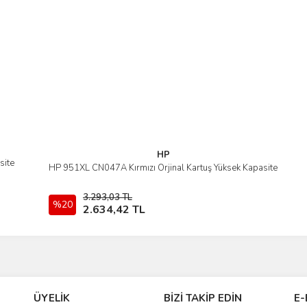
Gönder
HP
site
HP 951XL CN047A Kırmızı Orjinal Kartuş Yüksek Kapasite
İncele
3.293,03 TL
%20
Sepete Ekle
2.634,42 TL
ÜYELİK
BİZİ TAKİP EDİN
E-