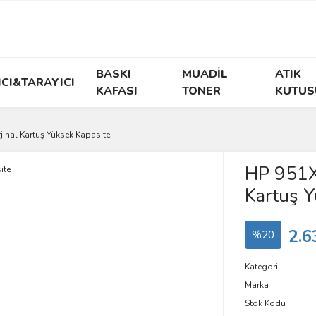
BASKI
MUADİL
ATIK
ICI&TARAYICI
KAFASI
TONER
KUTUS
inal Kartuş Yüksek Kapasite
HP 951X
Kartuş Y
2.6
%20
Kategori
Marka
Stok Kodu