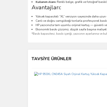
Kullanım Alanı:
Renkli belge, grafik ve fotoğraf baskıl
Avantajları:
Yüksek kapasiteli “XL” versiyon sayesinde daha uzun sü
Canlı ve doğru camgöbeği tonlarla profesyonel baskı 
HP yazıcınızla tam uyumlu orijinal kartuş — güvenli v
Ekonomik baskı çözümü; düşük sayfa başına maliyet
*Baskı kapasitesi; baskı içeriği, yazıcının ayarlarına ve k
Bu ürünün fiyat bilgisi, resim, ürün açıklamalarında 
Görüş ve önerileriniz için teşekkür ederiz.
TAVSİYE ÜRÜNLER
Ürün resmi kalitesiz, bozuk veya görüntülenemiyo
Ürün açıklamasında eksik bilgiler bulunuyor.
Ürün bilgilerinde hatalar bulunuyor.
Ürün fiyatı diğer sitelerden daha pahalı.
Bu ürüne benzer farklı alternatifler olmalı.