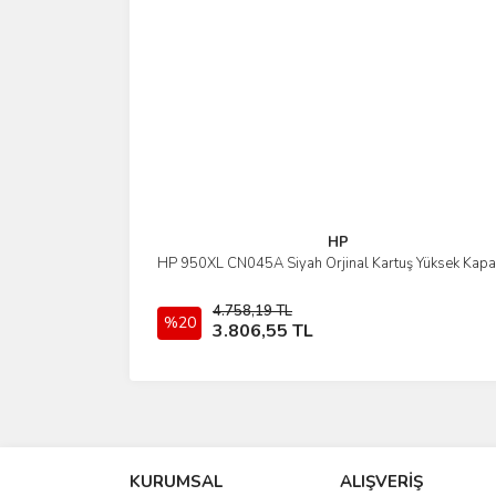
HP
HP 950XL CN045A Siyah Orjinal Kartuş Yüksek Kapa
İncele
4.758,19 TL
%20
Sepete Ekle
3.806,55 TL
KURUMSAL
ALIŞVERİŞ