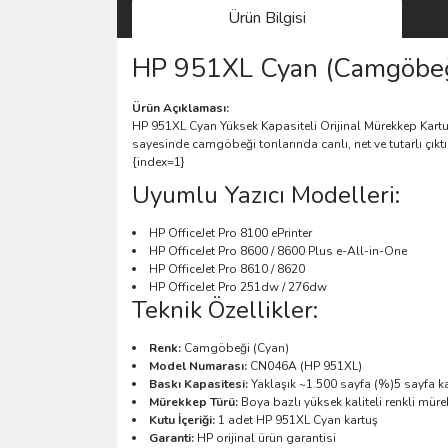
Ürün Bilgisi
HP 951XL Cyan (Camgöbeği
Ürün Açıklaması:
HP 951XL Cyan Yüksek Kapasiteli Orijinal Mürekkep Kartuş
sayesinde camgöbeği tonlarında canlı, net ve tutarlı çıkt
{index=1}
Uyumlu Yazıcı Modelleri:
HP OfficeJet Pro 8100 ePrinter
HP OfficeJet Pro 8600 / 8600 Plus e-All-in-One
HP OfficeJet Pro 8610 / 8620
HP OfficeJet Pro 251dw / 276dw
Teknik Özellikler:
Renk:
Camgöbeği (Cyan)
Model Numarası:
CN046A (HP 951XL)
Baskı Kapasitesi:
Yaklaşık ~1.500 sayfa (%)5 sayfa k
Mürekkep Türü:
Boya bazlı yüksek kaliteli renkli müre
Kutu İçeriği:
1 adet HP 951XL Cyan kartuş
Garanti:
HP orijinal ürün garantisi