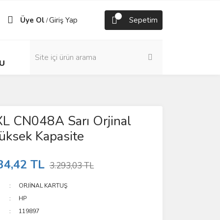
Üye Ol
Giriş Yap
Sepetim
/
U
L CN048A Sarı Orjinal
üksek Kapasite
34,42 TL
3.293,03 TL
ORJİNAL KARTUŞ
HP
119897