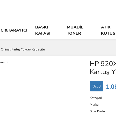
BASKI
MUADİL
ATIK
ICI&TARAYICI
KAFASI
TONER
KUTUS
Orjinal Kartuş Yüksek Kapasite
HP 920X
Kartuş Y
1.0
%30
Kategori
Marka
Stok Kodu