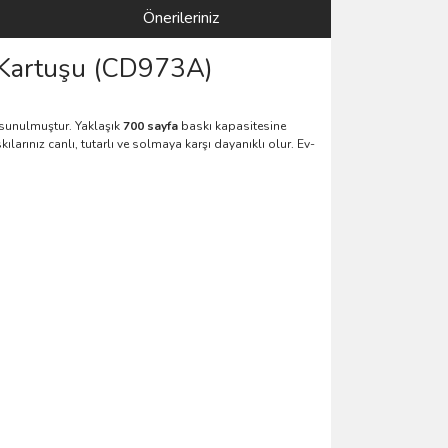
Önerileriniz
p Kartuşu (CD973A)
k sunulmuştur. Yaklaşık
700 sayfa
baskı kapasitesine
larınız canlı, tutarlı ve solmaya karşı dayanıklı olur. Ev-