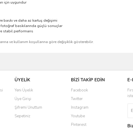
arı için uygundur
re baskı ve daha az kartuş değişimi
 fotoğraf baskılarında güçlü sonuçlar
 ve stabil performans
larına ve kullanım koşullarına göre değişiklik gösterebilir.
ve diğer konularda yetersiz gördüğünüz noktaları öneri formunu kullanarak taraf
Bu ürüne ilk yorumu siz yapın!
ÜYELİK
BİZİ TAKİP EDİN
E-
r.
Yorum Yaz
si
Yeni Üyelik
Facebook
Fır
ist
Üye Girişi
Twitter
Şifremi Unuttum
Instagram
Sepetiniz
Youtube
Pinterest
Bi