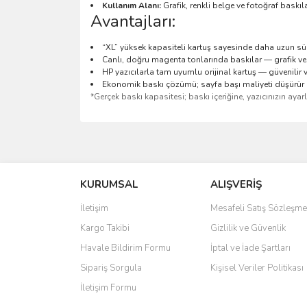
Kullanım Alanı:
Grafik, renkli belge ve fotoğraf baskıl
Avantajları:
“XL” yüksek kapasiteli kartuş sayesinde daha uzun sü
Canlı, doğru magenta tonlarında baskılar — grafik ve
HP yazıcılarla tam uyumlu orijinal kartuş — güvenilir
Ekonomik baskı çözümü; sayfa başı maliyeti düşürür
*Gerçek baskı kapasitesi; baskı içeriğine, yazıcınızın ayar
Bu ürünün fiyat bilgisi, resim, ürün açıklamalarında 
Görüş ve önerileriniz için teşekkür ederiz.
KURUMSAL
ALIŞVERİŞ
Ürün resmi kalitesiz, bozuk veya görüntülenemiyo
Ürün açıklamasında eksik bilgiler bulunuyor.
İletişim
Mesafeli Satış Sözleşme
Ürün bilgilerinde hatalar bulunuyor.
Kargo Takibi
Gizlilik ve Güvenlik
Ürün fiyatı diğer sitelerden daha pahalı.
Havale Bildirim Formu
İptal ve İade Şartları
Bu ürüne benzer farklı alternatifler olmalı.
Sipariş Sorgula
Kişisel Veriler Politikası
İletişim Formu