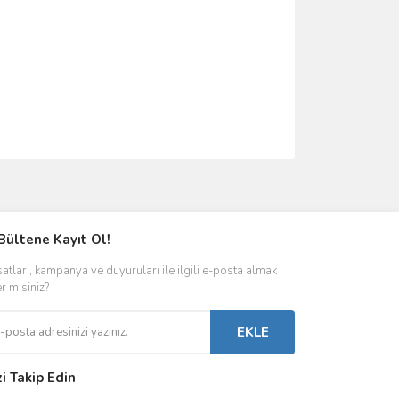
ımıza iletebilirsiniz.
Bültene Kayıt Ol!
satları, kampanya ve duyuruları ile ilgili e-posta almak
er misiniz?
EKLE
zi Takip Edin