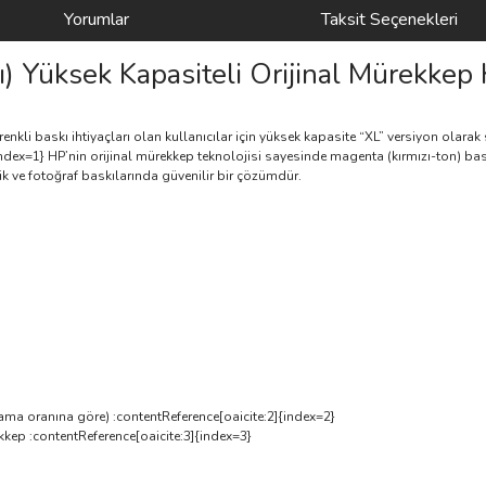
Yorumlar
Taksit Seçenekleri
) Yüksek Kapasiteli Orijinal Mürekke
kli baskı ihtiyaçları olan kullanıcılar için yüksek kapasite “XL” versiyon olara
index=1} HP’nin orijinal mürekkep teknolojisi sayesinde magenta (kırmızı-ton) baskı
afik ve fotoğraf baskılarında güvenilir bir çözümdür.
ma oranına göre) :contentReference[oaicite:2]{index=2}
kkep :contentReference[oaicite:3]{index=3}