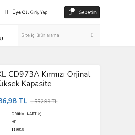
Üye Ol
Giriş Yap
Sepetim
/
U
L CD973A Kırmızı Orjinal
üksek Kapasite
86,98 TL
1.552,83 TL
ORJİNAL KARTUŞ
HP
119919