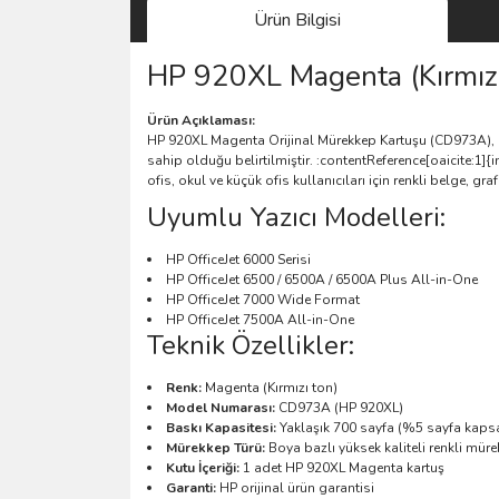
Ürün Bilgisi
HP 920XL Magenta (Kırmızı
Ürün Açıklaması:
HP 920XL Magenta Orijinal Mürekkep Kartuşu (CD973A), ren
sahip olduğu belirtilmiştir. :contentReference[oaicite:1]{
ofis, okul ve küçük ofis kullanıcıları için renkli belge, gr
Uyumlu Yazıcı Modelleri:
HP OfficeJet 6000 Serisi
HP OfficeJet 6500 / 6500A / 6500A Plus All-in-One
HP OfficeJet 7000 Wide Format
HP OfficeJet 7500A All-in-One
Teknik Özellikler:
Renk:
Magenta (Kırmızı ton)
Model Numarası:
CD973A (HP 920XL)
Baskı Kapasitesi:
Yaklaşık 700 sayfa (%5 sayfa kapsa
Mürekkep Türü:
Boya bazlı yüksek kaliteli renkli müre
Kutu İçeriği:
1 adet HP 920XL Magenta kartuş
Garanti:
HP orijinal ürün garantisi