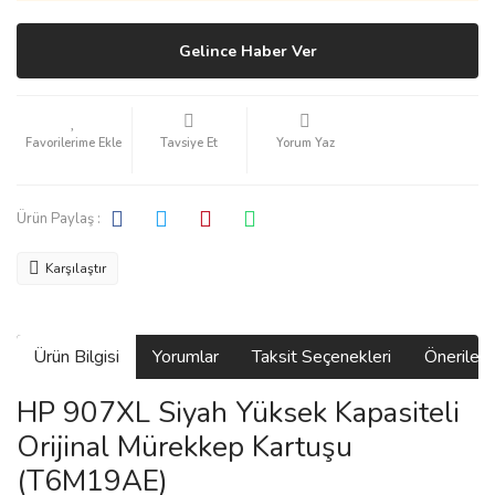
Gelince Haber Ver
Tavsiye Et
Yorum Yaz
Ürün Paylaş :
Karşılaştır
Ürün Bilgisi
Yorumlar
Taksit Seçenekleri
Önerilerin
HP 907XL Siyah Yüksek Kapasiteli
Orijinal Mürekkep Kartuşu
(T6M19AE)