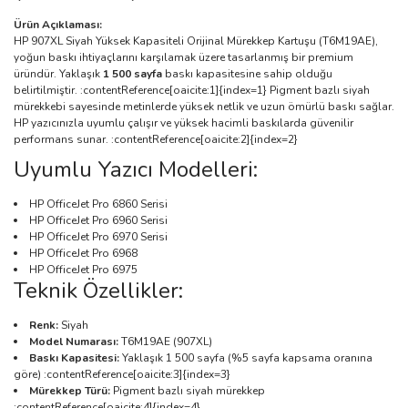
Ürün Açıklaması:
HP 907XL Siyah Yüksek Kapasiteli Orijinal Mürekkep Kartuşu (T6M19AE),
yoğun baskı ihtiyaçlarını karşılamak üzere tasarlanmış bir premium
üründür. Yaklaşık
1 500 sayfa
baskı kapasitesine sahip olduğu
belirtilmiştir. :contentReference[oaicite:1]{index=1} Pigment bazlı siyah
mürekkebi sayesinde metinlerde yüksek netlik ve uzun ömürlü baskı sağlar.
HP yazıcınızla uyumlu çalışır ve yüksek hacimli baskılarda güvenilir
performans sunar. :contentReference[oaicite:2]{index=2}
Uyumlu Yazıcı Modelleri:
HP OfficeJet Pro 6860 Serisi
HP OfficeJet Pro 6960 Serisi
HP OfficeJet Pro 6970 Serisi
HP OfficeJet Pro 6968
HP OfficeJet Pro 6975
Teknik Özellikler:
Renk:
Siyah
Model Numarası:
T6M19AE (907XL)
Baskı Kapasitesi:
Yaklaşık 1 500 sayfa (%5 sayfa kapsama oranına
göre) :contentReference[oaicite:3]{index=3}
Mürekkep Türü:
Pigment bazlı siyah mürekkep
:contentReference[oaicite:4]{index=4}