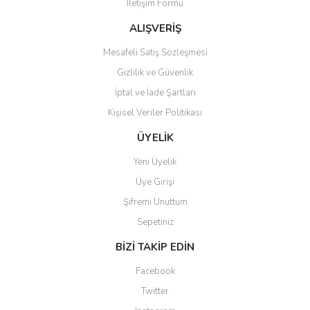
İletişim Formu
Ürün fiyatı diğer sitelerden daha pahalı.
Bu ürüne benzer farklı alternatifler olmalı.
ALIŞVERİŞ
Mesafeli Satış Sözleşmesi
Gizlilik ve Güvenlik
İptal ve İade Şartları
Kişisel Veriler Politikası
Gönder
ÜYELİK
Yeni Üyelik
Üye Girişi
Şifremi Unuttum
Sepetiniz
BİZİ TAKİP EDİN
Facebook
Twitter