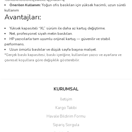
Önerilen Kullanım:
Yoğun ofis baskıları için yüksek hacimli, uzun süreli
kullanım
Avantajları:
Yüksek kapasiteli “XL” sürüm ile daha az kartuş değiştirme.
Net, profesyonel siyah metin baskıları.
HP yazıcılarla tam uyumlu orijinal kartuş — güvenilir ve stabil
performans.
Uzun ömürlü baskılar ve düşük sayfa başına maliyet.
*Gerçek baskı kapasitesi; baskı içeriğine, kullanılan yazıcı ve ayarlara ve
çevresel koşullara göre değişiklik gösterebilir.
Bu ürünün fiyat bilgisi, resim, ürün açıklamalarında ve diğer
konularda yetersiz gördüğünüz noktaları öneri formunu kullanarak
Bu ürüne ilk yorumu siz yapın!
KURUMSAL
tarafımıza iletebilirsiniz.
Görüş ve önerileriniz için teşekkür ederiz.
İletişim
Yorum Yaz
Kargo Takibi
Ürün resmi kalitesiz, bozuk veya görüntülenemiyor.
Havale Bildirim Formu
Ürün açıklamasında eksik bilgiler bulunuyor.
Sipariş Sorgula
Ürün bilgilerinde hatalar bulunuyor.