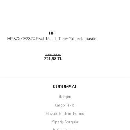
Gönder
HP
HP 87X CF287X Siyah Muadil Toner Yüksek Kapasite
1.031,40 TL
721,98 TL
KURUMSAL
İletişim
Kargo Takibi
Havale Bildirim Formu
Sipariş Sorgula