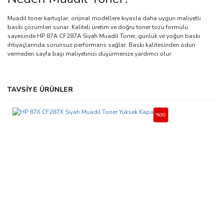
Muadil toner kartuşlar, orijinal modellere kıyasla daha uygun maliyetli
baskı çözümleri sunar. Kaliteli üretim ve doğru toner tozu formülü
sayesinde HP 87A CF287A Siyah Muadil Toner, günlük ve yoğun baskı
ihtiyaçlarında sorunsuz performans sağlar. Baskı kalitesinden ödün
vermeden sayfa başı maliyetinizi düşürmenize yardımcı olur.
Bu ürünün fiyat bilgisi, resim, ürün açıklamalarında ve diğer
TAVSİYE ÜRÜNLER
konularda yetersiz gördüğünüz noktaları öneri formunu kullanarak
Bu ürüne ilk yorumu siz yapın!
tarafımıza iletebilirsiniz.
Görüş ve önerileriniz için teşekkür ederiz.
%30
Yorum Yaz
Ürün resmi kalitesiz, bozuk veya görüntülenemiyor.
Ürün açıklamasında eksik bilgiler bulunuyor.
Ürün bilgilerinde hatalar bulunuyor.
Ürün fiyatı diğer sitelerden daha pahalı.
Bu ürüne benzer farklı alternatifler olmalı.