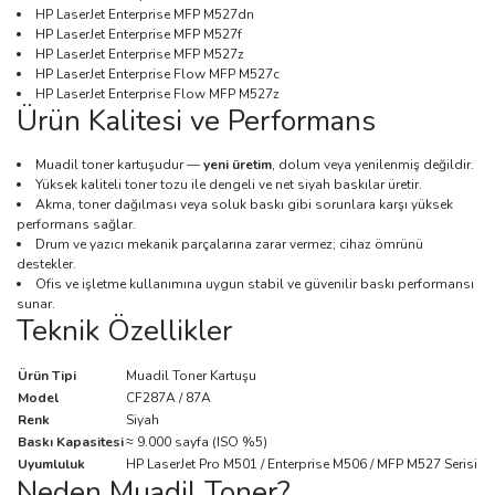
HP LaserJet Enterprise MFP M527dn
HP LaserJet Enterprise MFP M527f
HP LaserJet Enterprise MFP M527z
HP LaserJet Enterprise Flow MFP M527c
HP LaserJet Enterprise Flow MFP M527z
Ürün Kalitesi ve Performans
Muadil toner kartuşudur —
yeni üretim
, dolum veya yenilenmiş değildir.
Yüksek kaliteli toner tozu ile dengeli ve net siyah baskılar üretir.
Akma, toner dağılması veya soluk baskı gibi sorunlara karşı yüksek
performans sağlar.
Drum ve yazıcı mekanik parçalarına zarar vermez; cihaz ömrünü
destekler.
Ofis ve işletme kullanımına uygun stabil ve güvenilir baskı performansı
sunar.
Teknik Özellikler
Ürün Tipi
Muadil Toner Kartuşu
Model
CF287A / 87A
Renk
Siyah
Baskı Kapasitesi
≈ 9.000 sayfa (ISO %5)
Uyumluluk
HP LaserJet Pro M501 / Enterprise M506 / MFP M527 Serisi
Neden Muadil Toner?