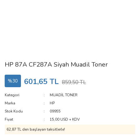
HP 87A CF287A Siyah Muadil Toner
601,65 TL
%30
859,50 TL
Kategori
MUADİL TONER
Marka
HP
Stok Kodu
09955
Fiyat
15,00 USD + KDV
62,87 TL den başlayan taksitlerle!