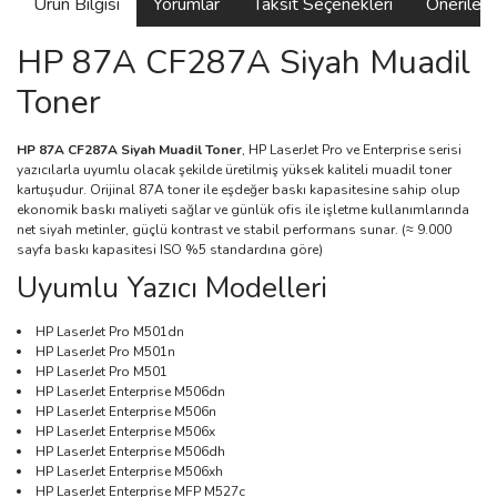
Ürün Bilgisi
Yorumlar
Taksit Seçenekleri
Önerilerin
HP 87A CF287A Siyah Muadil
Toner
HP 87A CF287A Siyah Muadil Toner
, HP LaserJet Pro ve Enterprise serisi
yazıcılarla uyumlu olacak şekilde üretilmiş yüksek kaliteli muadil toner
kartuşudur. Orijinal 87A toner ile eşdeğer baskı kapasitesine sahip olup
ekonomik baskı maliyeti sağlar ve günlük ofis ile işletme kullanımlarında
net siyah metinler, güçlü kontrast ve stabil performans sunar. (≈ 9.000
sayfa baskı kapasitesi ISO %5 standardına göre)
Uyumlu Yazıcı Modelleri
HP LaserJet Pro M501dn
HP LaserJet Pro M501n
HP LaserJet Pro M501
HP LaserJet Enterprise M506dn
HP LaserJet Enterprise M506n
HP LaserJet Enterprise M506x
HP LaserJet Enterprise M506dh
HP LaserJet Enterprise M506xh
HP LaserJet Enterprise MFP M527c