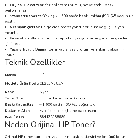
Orijinal HP kalitesi:
Yazıcıyla tam uyumlu, net ve stabil baskı
performansı.
Standart kapasite:
Yaklaşık 1.600 sayfa baskı imkânı (ISO %5 yoğunluk
bazlı).
Net siyah çıktılar:
Belgelerde profesyonel görünüm ve güçlü siyah
metinler.
Ev ve ofis kullanımı:
Günlük raporlar, yazışmalar ve genel belge işleri
için ideal.
Yazıcıyı korur:
Orijinal toner yapısı yazıcı drum ve mekanik aksamını
korur.
Teknik Özellikler
Marka
HP
Model / Ürün Kodu
CE285A / 85A
Renk
Siyah
Toner Tipi
Orijinal Lazer Toner Kartuşu
Baskı Kapasitesi
≈ 1.600 sayfa (ISO %5 yoğunluk)
Kullanım Alanı
Ev, ofis, küçük işletme baskı işleri
EAN / GTIN
884420588689
Neden Orijinal HP Toner?
Orijinal HP toner kartuşları, yazıcınızın baskı kalitesini ve ömrünü korur;