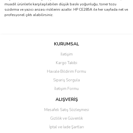
muadil ürünlerle karşılaşılabilen düşük baskı yoğunluğu, toner tozu
sızdırma ve yazıcı arızası risklerini azaltır. HP CE285A ile her sayfada net ve
profesyonel çıktı alabilirsiniz.
Bu ürünün fiyat bilgisi, resim, ürün açıklamalarında ve diğer
konularda yetersiz gördüğünüz noktaları öneri formunu kullanarak
Bu ürüne ilk yorumu siz yapın!
KURUMSAL
tarafımıza iletebilirsiniz.
Görüş ve önerileriniz için teşekkür ederiz.
İletişim
Yorum Yaz
Kargo Takibi
Ürün resmi kalitesiz, bozuk veya görüntülenemiyor.
Havale Bildirim Formu
Ürün açıklamasında eksik bilgiler bulunuyor.
Sipariş Sorgula
Ürün bilgilerinde hatalar bulunuyor.
İletişim Formu
Ürün fiyatı diğer sitelerden daha pahalı.
Bu ürüne benzer farklı alternatifler olmalı.
ALIŞVERİŞ
Mesafeli Satış Sözleşmesi
Gizlilik ve Güvenlik
İptal ve İade Şartları