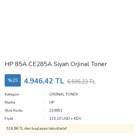
HP 85A CE285A Siyah Orjinal Toner
4.946,42 TL
%25
6.595,23 TL
Kategori
ORJİNAL TONER
Marka
HP
Stok Kodu
219951
Fiyat
115,10 USD + KDV
516,86 TL den başlayan taksitlerle!