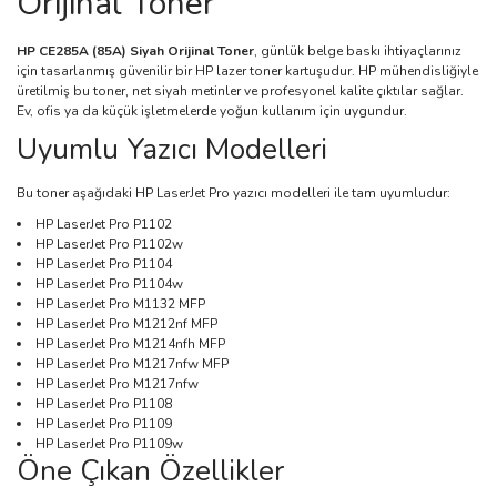
Orijinal Toner
HP CE285A (85A) Siyah Orijinal Toner
, günlük belge baskı ihtiyaçlarınız
için tasarlanmış güvenilir bir HP lazer toner kartuşudur. HP mühendisliğiyle
üretilmiş bu toner, net siyah metinler ve profesyonel kalite çıktılar sağlar.
Ev, ofis ya da küçük işletmelerde yoğun kullanım için uygundur.
Uyumlu Yazıcı Modelleri
Bu toner aşağıdaki HP LaserJet Pro yazıcı modelleri ile tam uyumludur:
HP LaserJet Pro P1102
HP LaserJet Pro P1102w
HP LaserJet Pro P1104
HP LaserJet Pro P1104w
HP LaserJet Pro M1132 MFP
HP LaserJet Pro M1212nf MFP
HP LaserJet Pro M1214nfh MFP
HP LaserJet Pro M1217nfw MFP
HP LaserJet Pro M1217nfw
HP LaserJet Pro P1108
HP LaserJet Pro P1109
HP LaserJet Pro P1109w
Öne Çıkan Özellikler