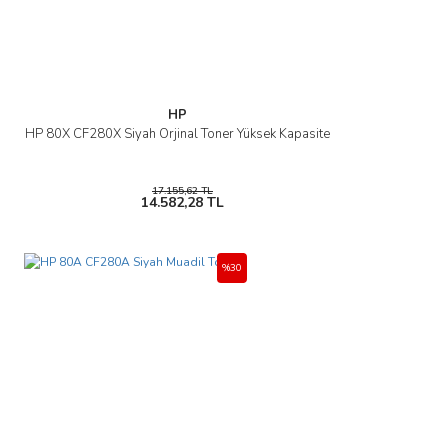
Gönder
HP
HP 80X CF280X Siyah Orjinal Toner Yüksek Kapasite
17.155,62 TL
14.582,28 TL
%30