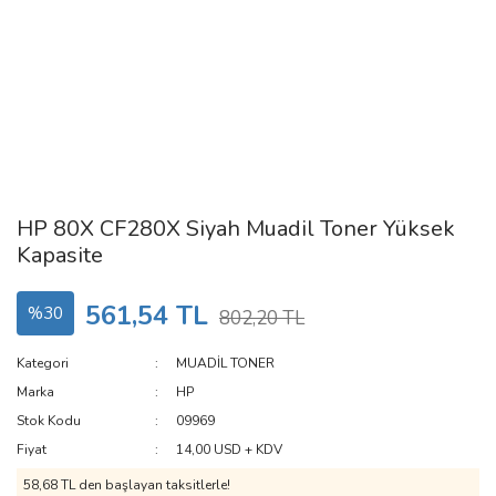
HP 80X CF280X Siyah Muadil Toner Yüksek
Kapasite
561,54 TL
%30
802,20 TL
Kategori
MUADİL TONER
Marka
HP
Stok Kodu
09969
Fiyat
14,00 USD + KDV
58,68 TL den başlayan taksitlerle!