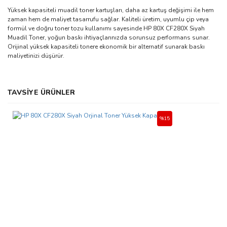
Yüksek kapasiteli muadil toner kartuşları, daha az kartuş değişimi ile hem
zaman hem de maliyet tasarrufu sağlar. Kaliteli üretim, uyumlu çip veya
formül ve doğru toner tozu kullanımı sayesinde HP 80X CF280X Siyah
Muadil Toner, yoğun baskı ihtiyaçlarınızda sorunsuz performans sunar.
Orijinal yüksek kapasiteli tonere ekonomik bir alternatif sunarak baskı
maliyetinizi düşürür.
Bu ürünün fiyat bilgisi, resim, ürün açıklamalarında ve diğer
TAVSİYE ÜRÜNLER
konularda yetersiz gördüğünüz noktaları öneri formunu kullanarak
Bu ürüne ilk yorumu siz yapın!
tarafımıza iletebilirsiniz.
Görüş ve önerileriniz için teşekkür ederiz.
%15
Yorum Yaz
Ürün resmi kalitesiz, bozuk veya görüntülenemiyor.
Ürün açıklamasında eksik bilgiler bulunuyor.
Ürün bilgilerinde hatalar bulunuyor.
Ürün fiyatı diğer sitelerden daha pahalı.
Bu ürüne benzer farklı alternatifler olmalı.