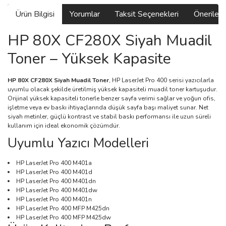
Ürün Bilgisi
Yorumlar
Taksit Seçenekleri
Önerilerin
HP 80X CF280X Siyah Muadil
Toner – Yüksek Kapasite
HP 80X CF280X Siyah Muadil Toner
, HP LaserJet Pro 400 serisi yazıcılarla
uyumlu olacak şekilde üretilmiş yüksek kapasiteli muadil toner kartuşudur.
Orijinal yüksek kapasiteli tonerle benzer sayfa verimi sağlar ve yoğun ofis,
işletme veya ev baskı ihtiyaçlarında düşük sayfa başı maliyet sunar. Net
siyah metinler, güçlü kontrast ve stabil baskı performansı ile uzun süreli
kullanım için ideal ekonomik çözümdür.
Uyumlu Yazıcı Modelleri
HP LaserJet Pro 400 M401a
HP LaserJet Pro 400 M401d
HP LaserJet Pro 400 M401dn
HP LaserJet Pro 400 M401dw
HP LaserJet Pro 400 M401n
HP LaserJet Pro 400 MFP M425dn
HP LaserJet Pro 400 MFP M425dw