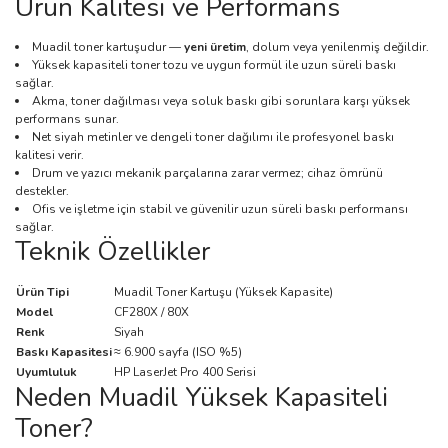
Ürün Kalitesi ve Performans
Muadil toner kartuşudur —
yeni üretim
, dolum veya yenilenmiş değildir.
Yüksek kapasiteli toner tozu ve uygun formül ile uzun süreli baskı
sağlar.
Akma, toner dağılması veya soluk baskı gibi sorunlara karşı yüksek
performans sunar.
Net siyah metinler ve dengeli toner dağılımı ile profesyonel baskı
kalitesi verir.
Drum ve yazıcı mekanik parçalarına zarar vermez; cihaz ömrünü
destekler.
Ofis ve işletme için stabil ve güvenilir uzun süreli baskı performansı
sağlar.
Teknik Özellikler
Ürün Tipi
Muadil Toner Kartuşu (Yüksek Kapasite)
Model
CF280X / 80X
Renk
Siyah
Baskı Kapasitesi
≈ 6.900 sayfa (ISO %5)
Uyumluluk
HP LaserJet Pro 400 Serisi
Neden Muadil Yüksek Kapasiteli
Toner?