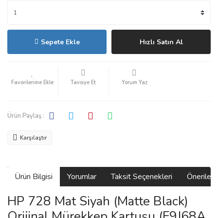
Sepete Ekle
Hızlı Satın Al
Tavsiye Et
Yorum Yaz
Ürün Paylaş :
Karşılaştır
Ürün Bilgisi
Yorumlar
Taksit Seçenekleri
Önerilerin
HP 728 Mat Siyah (Matte Black)
Orijinal Mürekkep Kartuşu (F9J68A