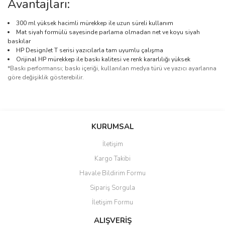
Avantajları:
300 ml yüksek hacimli mürekkep ile uzun süreli kullanım
Mat siyah formülü sayesinde parlama olmadan net ve koyu siyah
baskılar
HP DesignJet T serisi yazıcılarla tam uyumlu çalışma
Orijinal HP mürekkep ile baskı kalitesi ve renk kararlılığı yüksek
*Baskı performansı; baskı içeriği, kullanılan medya türü ve yazıcı ayarlarına
göre değişiklik gösterebilir.
Bu ürünün fiyat bilgisi, resim, ürün açıklamalarında ve diğer
konularda yetersiz gördüğünüz noktaları öneri formunu kullanarak
Bu ürüne ilk yorumu siz yapın!
KURUMSAL
tarafımıza iletebilirsiniz.
Görüş ve önerileriniz için teşekkür ederiz.
İletişim
Yorum Yaz
Kargo Takibi
Ürün resmi kalitesiz, bozuk veya görüntülenemiyor.
Havale Bildirim Formu
Ürün açıklamasında eksik bilgiler bulunuyor.
Sipariş Sorgula
Ürün bilgilerinde hatalar bulunuyor.
İletişim Formu
Ürün fiyatı diğer sitelerden daha pahalı.
Bu ürüne benzer farklı alternatifler olmalı.
ALIŞVERİŞ