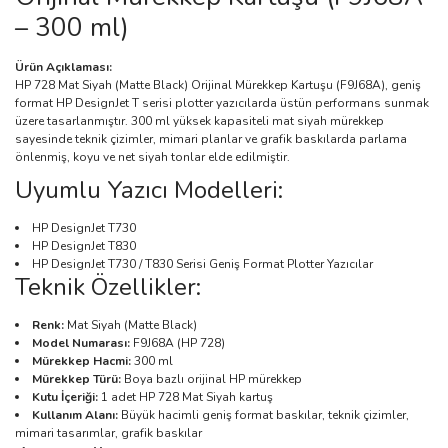
– 300 ml)
Ürün Açıklaması:
HP 728 Mat Siyah (Matte Black) Orijinal Mürekkep Kartuşu (F9J68A), geniş
format HP DesignJet T serisi plotter yazıcılarda üstün performans sunmak
üzere tasarlanmıştır. 300 ml yüksek kapasiteli mat siyah mürekkep
sayesinde teknik çizimler, mimari planlar ve grafik baskılarda parlama
önlenmiş, koyu ve net siyah tonlar elde edilmiştir.
Uyumlu Yazıcı Modelleri:
HP DesignJet T730
HP DesignJet T830
HP DesignJet T730 / T830 Serisi Geniş Format Plotter Yazıcılar
Teknik Özellikler:
Renk:
Mat Siyah (Matte Black)
Model Numarası:
F9J68A (HP 728)
Mürekkep Hacmi:
300 ml
Mürekkep Türü:
Boya bazlı orijinal HP mürekkep
Kutu İçeriği:
1 adet HP 728 Mat Siyah kartuş
Kullanım Alanı:
Büyük hacimli geniş format baskılar, teknik çizimler,
mimari tasarımlar, grafik baskılar