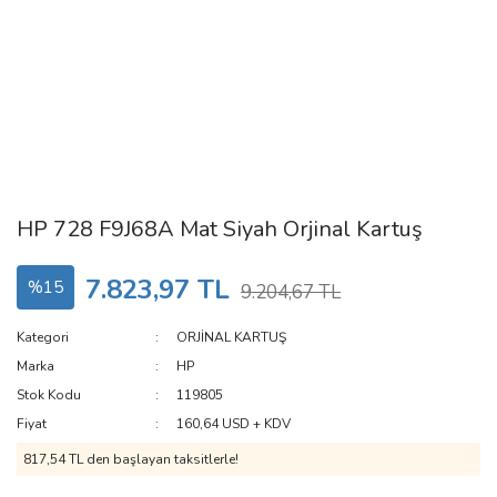
HP 728 F9J68A Mat Siyah Orjinal Kartuş
7.823,97 TL
%15
9.204,67 TL
Kategori
ORJİNAL KARTUŞ
Marka
HP
Stok Kodu
119805
Fiyat
160,64 USD + KDV
817,54 TL den başlayan taksitlerle!