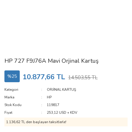
HP 727 F9J76A Mavi Orjinal Kartuş
10.877,66 TL
%25
14.503,55 TL
Kategori
ORJİNAL KARTUŞ
Marka
HP
Stok Kodu
119817
Fiyat
253,12 USD + KDV
1.136,62 TL den başlayan taksitlerle!