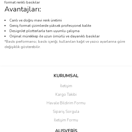
format renkli baskılar
Avantajları:
Canlı ve doğru mavi renk üretimi
Geniş format çizimlerde yüksek profesyonel kalite
DesignJet plotterlarla tam uyumlu çalışma
Orijinal mürekkep ile uzun ömürlü ve dayanıklı baskılar
*Baskı performansı; baskı içeriği, kullanılan kağıt ve yazıcı ayarlarına göre
değişiklik gösterebilir.
Bu ürünün fiyat bilgisi, resim, ürün açıklamalarında ve diğer
konularda yetersiz gördüğünüz noktaları öneri formunu kullanarak
Bu ürüne ilk yorumu siz yapın!
KURUMSAL
tarafımıza iletebilirsiniz.
Görüş ve önerileriniz için teşekkür ederiz.
İletişim
Yorum Yaz
Kargo Takibi
Ürün resmi kalitesiz, bozuk veya görüntülenemiyor.
Havale Bildirim Formu
Ürün açıklamasında eksik bilgiler bulunuyor.
Sipariş Sorgula
Ürün bilgilerinde hatalar bulunuyor.
İletişim Formu
Ürün fiyatı diğer sitelerden daha pahalı.
Bu ürüne benzer farklı alternatifler olmalı.
ALIŞVERİŞ