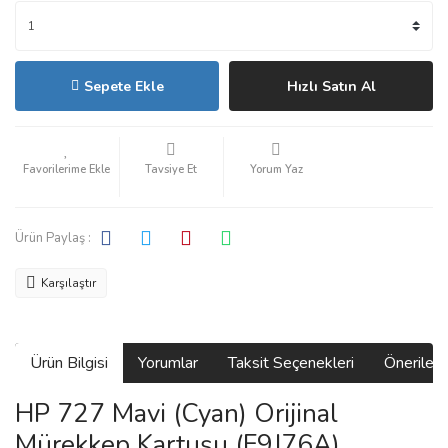
Sepete Ekle
Hızlı Satın Al
Tavsiye Et
Yorum Yaz
Ürün Paylaş :
Karşılaştır
Ürün Bilgisi
Yorumlar
Taksit Seçenekleri
Önerilerin
HP 727 Mavi (Cyan) Orijinal
Mürekkep Kartuşu (F9J76A)