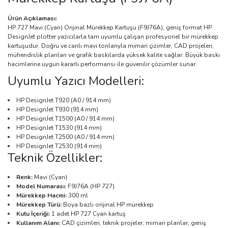
Ürün Açıklaması:
HP 727 Mavi (Cyan) Orijinal Mürekkep Kartuşu (F9J76A), geniş format HP
DesignJet plotter yazıcılarla tam uyumlu çalışan profesyonel bir mürekkep
kartuşudur. Doğru ve canlı mavi tonlarıyla mimari çizimler, CAD projeleri,
mühendislik planları ve grafik baskılarda yüksek kalite sağlar. Büyük baskı
hacimlerine uygun kararlı performansı ile güvenilir çözümler sunar.
Uyumlu Yazıcı Modelleri:
HP DesignJet T920 (A0 / 914 mm)
HP DesignJet T930 (914 mm)
HP DesignJet T1500 (A0 / 914 mm)
HP DesignJet T1530 (914 mm)
HP DesignJet T2500 (A0 / 914 mm)
HP DesignJet T2530 (914 mm)
Teknik Özellikler:
Renk:
Mavi (Cyan)
Model Numarası:
F9J76A (HP 727)
Mürekkep Hacmi:
300 ml
Mürekkep Türü:
Boya bazlı orijinal HP mürekkep
Kutu İçeriği:
1 adet HP 727 Cyan kartuş
Kullanım Alanı:
CAD çizimleri, teknik projeler, mimari planlar, geniş