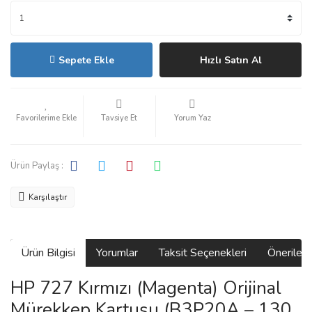
Sepete Ekle
Hızlı Satın Al
Tavsiye Et
Yorum Yaz
Ürün Paylaş :
Karşılaştır
Ürün Bilgisi
Yorumlar
Taksit Seçenekleri
Önerilerin
HP 727 Kırmızı (Magenta) Orijinal
Mürekkep Kartuşu (B3P20A – 130