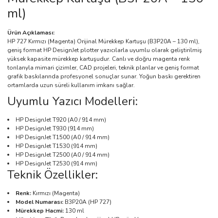
ml)
Ürün Açıklaması:
HP 727 Kırmızı (Magenta) Orijinal Mürekkep Kartuşu (B3P20A – 130 ml),
geniş format HP DesignJet plotter yazıcılarla uyumlu olarak geliştirilmiş
yüksek kapasite mürekkep kartuşudur. Canlı ve doğru magenta renk
tonlarıyla mimari çizimler, CAD projeleri, teknik planlar ve geniş format
grafik baskılarında profesyonel sonuçlar sunar. Yoğun baskı gerektiren
ortamlarda uzun süreli kullanım imkanı sağlar.
Uyumlu Yazıcı Modelleri:
HP DesignJet T920 (A0 / 914 mm)
HP DesignJet T930 (914 mm)
HP DesignJet T1500 (A0 / 914 mm)
HP DesignJet T1530 (914 mm)
HP DesignJet T2500 (A0 / 914 mm)
HP DesignJet T2530 (914 mm)
Teknik Özellikler:
Renk:
Kırmızı (Magenta)
Model Numarası:
B3P20A (HP 727)
Mürekkep Hacmi:
130 ml