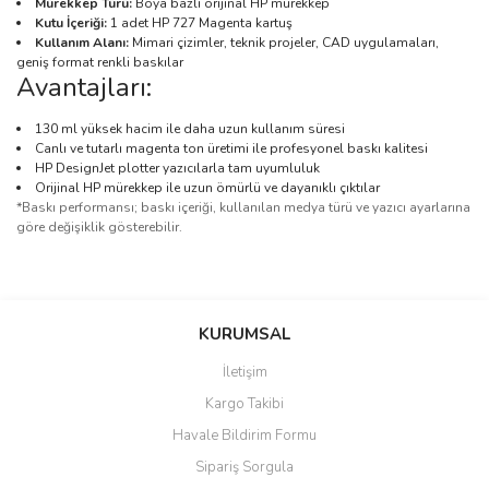
Mürekkep Türü:
Boya bazlı orijinal HP mürekkep
Kutu İçeriği:
1 adet HP 727 Magenta kartuş
Kullanım Alanı:
Mimari çizimler, teknik projeler, CAD uygulamaları,
geniş format renkli baskılar
Avantajları:
130 ml yüksek hacim ile daha uzun kullanım süresi
Canlı ve tutarlı magenta ton üretimi ile profesyonel baskı kalitesi
HP DesignJet plotter yazıcılarla tam uyumluluk
Orijinal HP mürekkep ile uzun ömürlü ve dayanıklı çıktılar
*Baskı performansı; baskı içeriği, kullanılan medya türü ve yazıcı ayarlarına
göre değişiklik gösterebilir.
Bu ürünün fiyat bilgisi, resim, ürün açıklamalarında ve diğer
konularda yetersiz gördüğünüz noktaları öneri formunu kullanarak
Bu ürüne ilk yorumu siz yapın!
KURUMSAL
tarafımıza iletebilirsiniz.
Görüş ve önerileriniz için teşekkür ederiz.
İletişim
Yorum Yaz
Kargo Takibi
Ürün resmi kalitesiz, bozuk veya görüntülenemiyor.
Havale Bildirim Formu
Ürün açıklamasında eksik bilgiler bulunuyor.
Sipariş Sorgula
Ürün bilgilerinde hatalar bulunuyor.