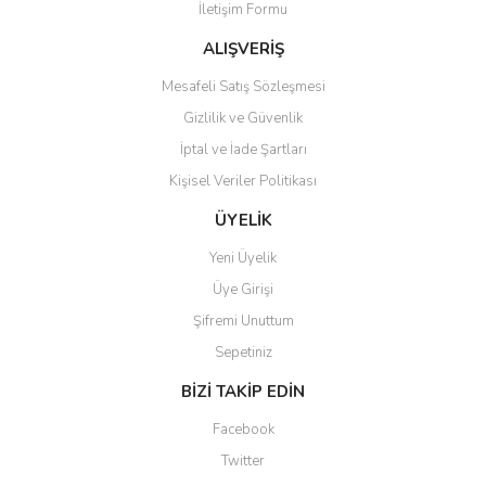
İletişim Formu
Ürün fiyatı diğer sitelerden daha pahalı.
Bu ürüne benzer farklı alternatifler olmalı.
ALIŞVERİŞ
Mesafeli Satış Sözleşmesi
Gizlilik ve Güvenlik
İptal ve İade Şartları
Kişisel Veriler Politikası
Gönder
ÜYELİK
Yeni Üyelik
Üye Girişi
Şifremi Unuttum
Sepetiniz
BİZİ TAKİP EDİN
Facebook
Twitter