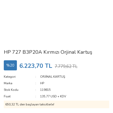
HP 727 B3P20A Kırmızı Orjinal Kartuş
6.223,70 TL
%20
7.779,62 TL
Kategori
ORJİNAL KARTUŞ
Marka
HP
Stok Kodu
119815
Fiyat
135,77 USD + KDV
650,32 TL den başlayan taksitlerle!